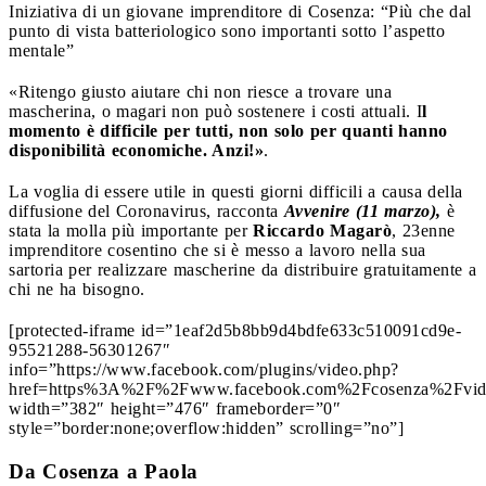
Iniziativa di un giovane imprenditore di Cosenza: “Più che dal
punto di vista batteriologico sono importanti sotto l’aspetto
mentale”
«Ritengo giusto aiutare chi non riesce a trovare una
mascherina, o magari non può sostenere i costi attuali. I
l
momento è difficile per tutti, non solo per quanti hanno
disponibilità economiche. Anzi!»
.
La voglia di essere utile in questi giorni difficili a causa della
diffusione del Coronavirus, racconta
Avvenire (11 marzo),
è
stata la molla più importante per
Riccardo Magarò
, 23enne
imprenditore cosentino che si è messo a lavoro nella sua
sartoria per realizzare mascherine da distribuire gratuitamente a
chi ne ha bisogno.
[protected-iframe id=”1eaf2d5b8bb9d4bdfe633c510091cd9e-
95521288-56301267″
info=”https://www.facebook.com/plugins/video.php?
href=https%3A%2F%2Fwww.facebook.com%2Fcosenza%2Fvi
width=”382″ height=”476″ frameborder=”0″
style=”border:none;overflow:hidden” scrolling=”no”]
Da Cosenza a Paola