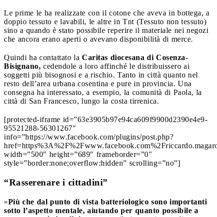
Le prime le ha realizzate con il cotone che aveva in bottega, a
doppio tessuto e lavabili, le altre in Tnt (Tessuto non tessuto)
sino a quando è stato possibile reperire il materiale nei negozi
che ancora erano aperti o avevano disponibilità di merce.
Quindi ha contattato la
Caritas diocesana di Cosenza-
Bisignano,
cedendole a loro affinché le distribuissero ai
soggetti più bisognosi e a rischio. Tanto in città quanto nel
resto dell’area urbana cosentina e pure in provincia. Una
consegna ha interessato, a esempio, la comunità di Paola, la
città di San Francesco, lungo la costa tirrenica.
[protected-iframe id=”63e3905b97e94ca609f9900d2390e4e9-
95521288-56301267″
info=”https://www.facebook.com/plugins/post.php?
href=https%3A%2F%2Fwww.facebook.com%2Friccardo.maga
width=”500″ height=”689″ frameborder=”0″
style=”border:none;overflow:hidden” scrolling=”no”]
“Rasserenare i cittadini”
«
Più che dal punto di vista batteriologico sono importanti
sotto l’aspetto mentale, aiutando per quanto possibile a