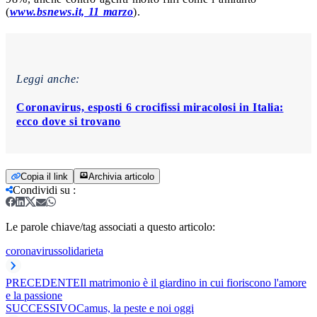
(
www.bsnews.it, 11 marzo
).
Leggi anche:
Coronavirus, esposti 6 crocifissi miracolosi in Italia:
ecco dove si trovano
Copia il link
Archivia articolo
Condividi su
:
Le parole chiave/tag associati a questo articolo:
coronavirus
solidarieta
PRECEDENTE
Il matrimonio è il giardino in cui fioriscono l'amore
e la passione
SUCCESSIVO
Camus, la peste e noi oggi