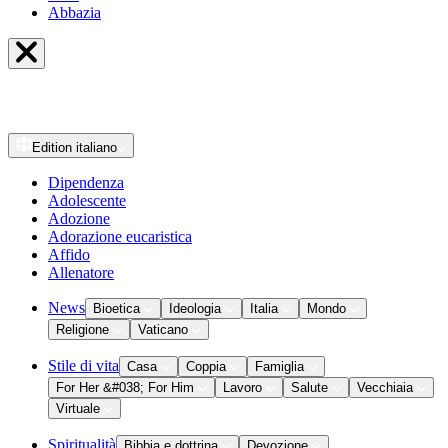
Abbazia
Edition
italiano
Dipendenza
Adolescente
Adozione
Adorazione eucaristica
Affido
Allenatore
News
Bioetica
Ideologia
Italia
Mondo
Religione
Vaticano
Stile di vita
Casa
Coppia
Famiglia
For Her &#038; For Him
Lavoro
Salute
Vecchiaia
Virtuale
Spiritualità
Bibbia e dottrina
Devozione