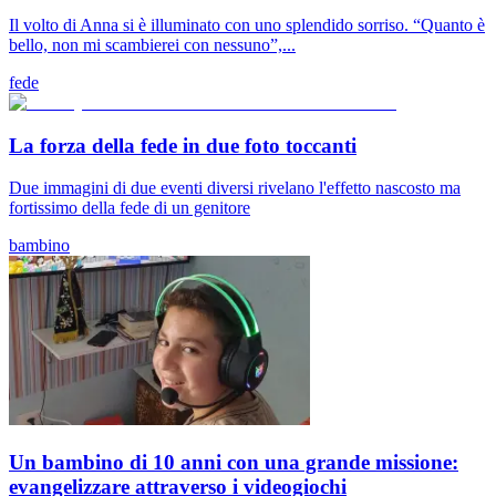
Il volto di Anna si è illuminato con uno splendido sorriso. “Quanto è
bello, non mi scambierei con nessuno”,...
fede
La forza della fede in due foto toccanti
Due immagini di due eventi diversi rivelano l'effetto nascosto ma
fortissimo della fede di un genitore
bambino
Un bambino di 10 anni con una grande missione:
evangelizzare attraverso i videogiochi