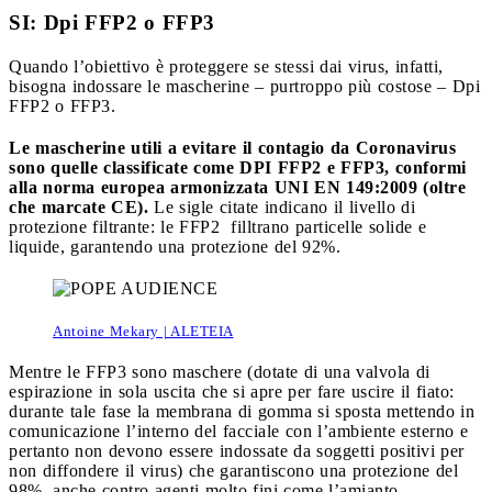
SI: Dpi FFP2 o FFP3
Quando l’obiettivo è proteggere se stessi dai virus, infatti,
bisogna indossare le mascherine – purtroppo più costose – Dpi
FFP2 o FFP3.
Le mascherine utili a evitare il contagio da Coronavirus
sono quelle classificate come DPI FFP2 e FFP3, conformi
alla norma europea armonizzata UNI EN 149:2009 (oltre
che marcate CE).
Le sigle citate indicano il livello di
protezione filtrante: le FFP2
filltrano particelle solide e
liquide, garantendo una protezione del 92%.
Antoine Mekary | ALETEIA
Mentre le FFP3 sono maschere (dotate di una valvola di
espirazione in sola uscita che si apre per fare uscire il fiato:
durante tale fase la membrana di gomma si sposta mettendo in
comunicazione l’interno del facciale con l’ambiente esterno e
pertanto non devono essere indossate da soggetti positivi per
non diffondere il virus) che garantiscono una protezione del
98%, anche contro agenti molto fini come l’amianto