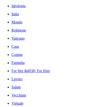
Ideologia
Italia
Mondo
Religione
Vaticano
Casa
Coppia
Famiglia
For Her &#038; For Him
Lavoro
Salute
Vecchiaia
Virtuale