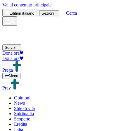
Vai al contenuto principale
Cerca
Edition
italiano
Sezioni
Servizi
Dona ora
Dona ora
Prega
Menu
Pray
Opinioni
News
Stile di vita
Spiritualità
Scoperte
Eredità
Italia