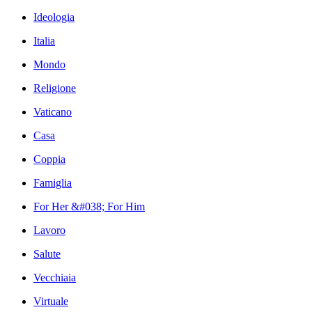
Ideologia
Italia
Mondo
Religione
Vaticano
Casa
Coppia
Famiglia
For Her &#038; For Him
Lavoro
Salute
Vecchiaia
Virtuale