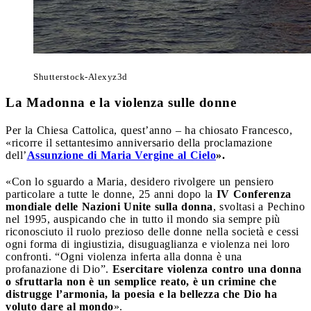
Shutterstock-Alexyz3d
La Madonna e la violenza sulle donne
Per la Chiesa Cattolica, quest’anno – ha chiosato Francesco,
«ricorre il settantesimo anniversario della proclamazione
dell’
Assunzione di Maria Vergine al Cielo
».
«Con lo sguardo a Maria, desidero rivolgere un pensiero
particolare a tutte le donne, 25 anni dopo la
IV Conferenza
mondiale delle Nazioni Unite sulla donna
, svoltasi a Pechino
nel 1995, auspicando che in tutto il mondo sia sempre più
riconosciuto il ruolo prezioso delle donne nella società e cessi
ogni forma di ingiustizia, disuguaglianza e violenza nei loro
confronti. “Ogni violenza inferta alla donna è una
profanazione di Dio”.
Esercitare violenza contro una donna
o sfruttarla non è un semplice reato, è un crimine che
distrugge l’armonia, la poesia e la bellezza che Dio ha
voluto dare al mondo
».