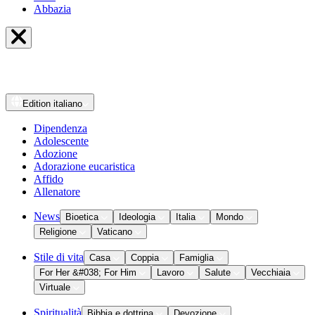
Abbazia
Edition
italiano
Dipendenza
Adolescente
Adozione
Adorazione eucaristica
Affido
Allenatore
News
Bioetica
Ideologia
Italia
Mondo
Religione
Vaticano
Stile di vita
Casa
Coppia
Famiglia
For Her &#038; For Him
Lavoro
Salute
Vecchiaia
Virtuale
Spiritualità
Bibbia e dottrina
Devozione