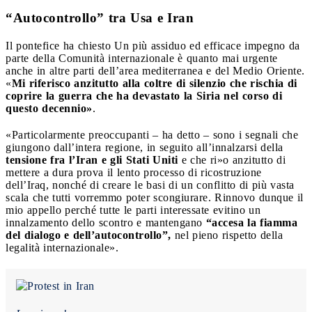
“Autocontrollo” tra Usa e Iran
Il pontefice ha chiesto Un più assiduo ed efficace impegno da
parte della Comunità internazionale è quanto mai urgente
anche in altre parti dell’area mediterranea e del Medio Oriente.
«
Mi riferisco anzitutto alla coltre di silenzio che rischia di
coprire la guerra che ha devastato la Siria nel corso di
questo decennio»
.
«Particolarmente preoccupanti – ha detto – sono i segnali che
giungono dall’intera regione, in seguito all’innalzarsi della
tensione fra l’Iran e gli Stati Uniti
e che ri»o anzitutto di
mettere a dura prova il lento processo di ricostruzione
dell’Iraq, nonché di creare le basi di un conflitto di più vasta
scala che tutti vorremmo poter scongiurare. Rinnovo dunque il
mio appello perché tutte le parti interessate evitino un
innalzamento dello scontro e mantengano
“accesa la fiamma
del dialogo e dell’autocontrollo”,
nel pieno rispetto della
legalità internazionale».