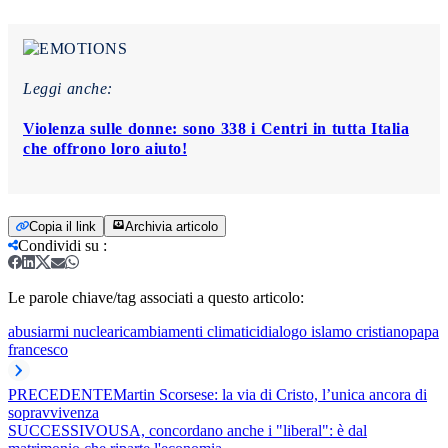
Leggi anche:
Violenza sulle donne: sono 338 i Centri in tutta Italia
che offrono loro aiuto!
Copia il link
Archivia articolo
Condividi su
:
Le parole chiave/tag associati a questo articolo:
abusi
armi nucleari
cambiamenti climatici
dialogo islamo cristiano
papa
francesco
PRECEDENTE
Martin Scorsese: la via di Cristo, l’unica ancora di
sopravvivenza
SUCCESSIVO
USA, concordano anche i "liberal": è dal