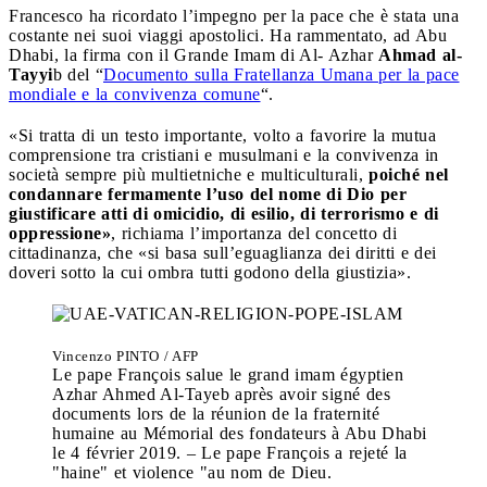
Francesco ha ricordato l’impegno per la pace che è stata una
costante nei suoi viaggi apostolici. Ha rammentato, ad Abu
Dhabi, la firma con il Grande Imam di Al- Azhar
Ahmad al-
Tayyi
b del “
Documento sulla Fratellanza Umana per la pace
mondiale e la convivenza comune
“.
«Si tratta di un testo importante, volto a favorire la mutua
comprensione tra cristiani e musulmani e la convivenza in
società sempre più multietniche e multiculturali,
poiché nel
condannare fermamente l’uso del nome di Dio per
giustificare atti di omicidio, di esilio, di terrorismo e di
oppressione»
, richiama l’importanza del concetto di
cittadinanza, che «si basa sull’eguaglianza dei diritti e dei
doveri sotto la cui ombra tutti godono della giustizia».
Vincenzo PINTO / AFP
Le pape François salue le grand imam égyptien
Azhar Ahmed Al-Tayeb après avoir signé des
documents lors de la réunion de la fraternité
humaine au Mémorial des fondateurs à Abu Dhabi
le 4 février 2019. – Le pape François a rejeté la
"haine" et violence "au nom de Dieu.