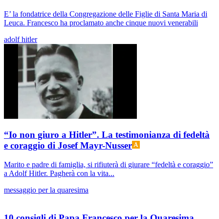
E’ la fondatrice della Congregazione delle Figlie di Santa Maria di
Leuca. Francesco ha proclamato anche cinque nuovi venerabili
adolf hitler
“Io non giuro a Hitler”. La testimonianza di fedeltà
e coraggio di Josef Mayr-Nusser
Marito e padre di famiglia, si rifiuterà di giurare “fedeltà e coraggio”
a Adolf Hitler. Pagherà con la vita...
messaggio per la quaresima
10 consigli di Papa Francesco per la Quaresima