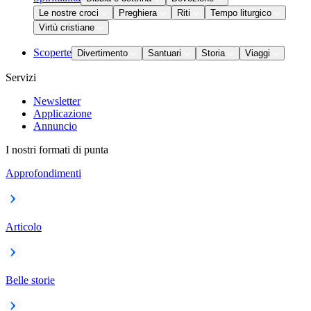
Le nostre croci
Preghiera
Riti
Tempo liturgico
Virtù cristiane
Scoperte
Divertimento
Santuari
Storia
Viaggi
Servizi
Newsletter
Applicazione
Annuncio
I nostri formati di punta
Approfondimenti
Articolo
Belle storie