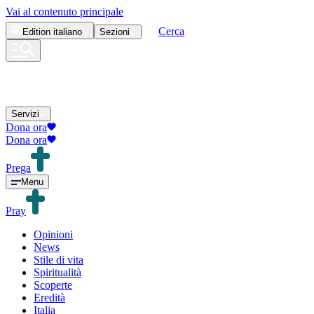
Vai al contenuto principale
Cerca
Edition
italiano
Sezioni
Servizi
Dona ora
Dona ora
Prega
Menu
Pray
Opinioni
News
Stile di vita
Spiritualità
Scoperte
Eredità
Italia