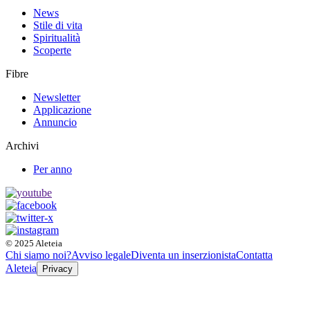
News
Stile di vita
Spiritualità
Scoperte
Fibre
Newsletter
Applicazione
Annuncio
Archivi
Per anno
© 2025 Aleteia
Chi siamo noi?
Avviso legale
Diventa un inserzionista
Contatta
Aleteia
Privacy