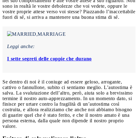
nel suo comportamento e alle vostre attese a suo riguardo. Non
sono in realtà le vostre debolezze che voi vedete, oppure le
vostre proprie attese verso voi stesse? Piazzando l’inaccettabile
fuori di sé, si arriva a mantenere una buona stima di sé.
Leggi anche:
I sette segreti delle coppie che durano
Se dentro di noi è il coniuge ad essere geloso, arrogante,
cattivo o fannullone, subito ci sentiamo meglio. L’autostima è
salva. La svalutazione dell’altro, però, aiuta solo a brevissimo
termine il nostro auto-apprezzamento. In un momento dato, si
finisce per urtare contro la fragilità di un’autostima così
costruita, e allora realizziamo che anche noi abbiamo bisogno
di guarire quel che è stato ferito, e che il nostro amato è una
persona esterna, dalla quale non dipende il nostro proprio
valore.