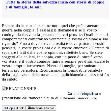
Tutta la storia della salvezza inizia con storie di coppie
e di famiglie, lo sai?
Prendendo in considerazione tutto quel che può scatenare una
guerra nella coppia, è essenziale domandarsi se il vostro
coniuge sia davvero la persona che voi pensate. Quali dei suoi
comportamenti confermano veramente la vostra opinione a suo
riguardo? Fino a dove arriva la realtà e dove partono i vostri
pensieri, le vostre proiezioni e o le vostre emozioni? Cercate di
separare i fatti dalle vostre opinioni, riflettete bene. Se siete
soggetti alla collera, in coppia, con un poco di onestà verso
voi stessi e il vostro coniuge finirete sempre per disinnescare le
vostre proprie incoerenze. Niente di meglio, per sminare i
terreni più pericolosi. Ricordiamoci la formidabile parabola
della pagliuzza e della trave… ed applichiamola a noi stessi fin
da subito.
Galleria fotografica
[traduzione dal francese a cura di Giovanni Marcotullio]
Copia il link
Archivia articolo