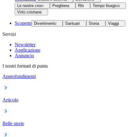
Le nostre croci
Preghiera
Riti
Tempo liturgico
Virtù cristiane
Scoperte
Divertimento
Santuari
Storia
Viaggi
Servizi
Newsletter
Applicazione
Annuncio
I nostri formati di punta
Approfondimenti
Articolo
Belle storie