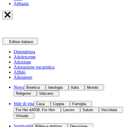
Abbazia
Edition
italiano
Dipendenza
Adolescente
Adozione
Adorazione eucaristica
Affido
Allenatore
News
Bioetica
Ideologia
Italia
Mondo
Religione
Vaticano
Stile di vita
Casa
Coppia
Famiglia
For Her &#038; For Him
Lavoro
Salute
Vecchiaia
Virtuale
Spiritualità
Bibbia e dottrina
Devozione