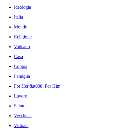
Ideologia
Italia
Mondo
Religione
Vaticano
Casa
Coppia
Famiglia
For Her &#038; For Him
Lavoro
Salute
Vecchiaia
Virtuale