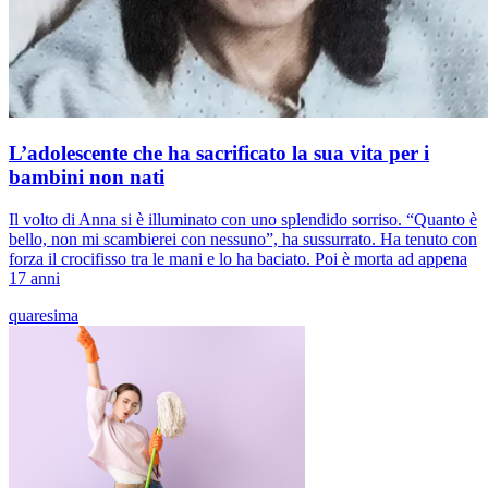
L’adolescente che ha sacrificato la sua vita per i
bambini non nati
Il volto di Anna si è illuminato con uno splendido sorriso. “Quanto è
bello, non mi scambierei con nessuno”, ha sussurrato. Ha tenuto con
forza il crocifisso tra le mani e lo ha baciato. Poi è morta ad appena
17 anni
quaresima