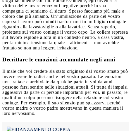
sfoga facilmente con lui. Paradossalmente, egli diventa la
vittima delle nostre emozioni negative perché in sua
compagnia ci sentiamo al sicuro. Spesso facciamo più male a
coloro che più amiamo. Un’umiliazione da parte del vostro
capo sul lavoro può quindi trasformarsi in un litigio coniugale
riguardo alla lavastoviglie o alla lavatrice. Senza saperlo,
proiettate sul vostro coniuge il vostro capo. La collera repressa
sul lavoro esplode allora in un contesto neutro, a casa vostra,
per la minima tensione la quale – altrimenti – non avrebbe
fruttato se non una leggera irritazione.
Decrittare le emozioni accumulate negli anni
Il male che voi credete sia stato originato dal vostro amato può
invece avere le radici anche nel vostro passato. Le emozioni
non trattate e archiviate da qualche parte in voi da anni
possono farsi sentire nelle situazioni attuali. Si tratta di impulsi
aggressivi da parte di persone importanti per voi, in passato, le
quali d’un colpo possono risorgere nella relazione col vostro
coniuge. Per esempio, il suo silenzio può spiazzarvi perché
vostra madre o vostro padre mostravano in questa maniera il
loro nervosismo.