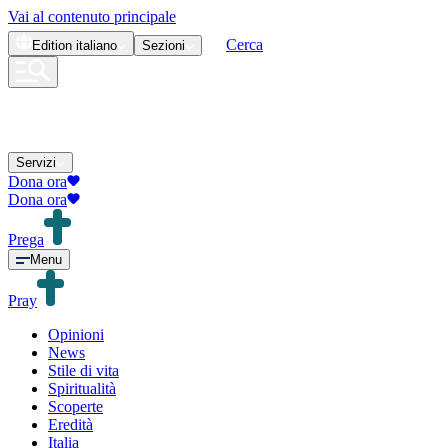
Vai al contenuto principale
Cerca
Edition
italiano
Sezioni
Servizi
Dona ora
Dona ora
Prega
Menu
Pray
Opinioni
News
Stile di vita
Spiritualità
Scoperte
Eredità
Italia