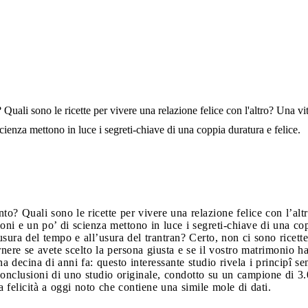
Quali sono le ricette per vivere una relazione felice con l'altro? Una v
ienza mettono in luce i segreti-chiave di una coppia duratura e felice.
to? Quali sono le ricette per vivere una relazione felice con l’al
ni e un po’ di scienza mettono in luce i segreti-chiave di una cop
’usura del tempo e all’usura del trantran? Certo, non ci sono rice
rnere se avete scelto la persona giusta e se il vostro matrimonio h
a decina di anni fa: questo interessante studio rivela i principî se
 conclusioni di uno studio originale, condotto su un campione di 3
 felicità a oggi noto che contiene una simile mole di dati.