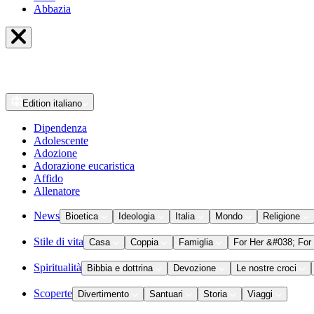
Abbazia
Edition
italiano
Dipendenza
Adolescente
Adozione
Adorazione eucaristica
Affido
Allenatore
News
Bioetica
Ideologia
Italia
Mondo
Religione
Stile di vita
Casa
Coppia
Famiglia
For Her &#038; For
Spiritualità
Bibbia e dottrina
Devozione
Le nostre croci
Scoperte
Divertimento
Santuari
Storia
Viaggi