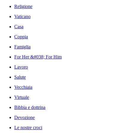
Religione
Vaticano
Casa
Coppia
Famiglia
For Her &#038; For Him
Lavoro
Salute
Vecchiaia
Virtuale
Bibbia e dottrina
Devozione
Le nostre croci