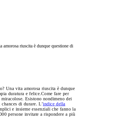
ita amorosa riuscita è dunque questione di
tro? Una vita amorosa riuscita è dunque
pia duratura e felice.
Come fare per
tte miracolose. Esistono nondimeno dei
a chances di durare. L’
indice della
mplici e insieme essenziali che fanno la
.000 persone invitate a rispondere a più