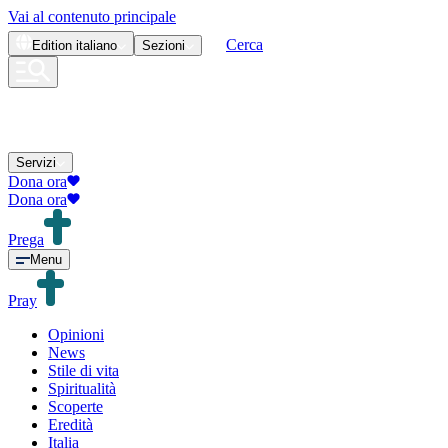
Vai al contenuto principale
Cerca
Edition
italiano
Sezioni
Servizi
Dona ora
Dona ora
Prega
Menu
Pray
Opinioni
News
Stile di vita
Spiritualità
Scoperte
Eredità
Italia