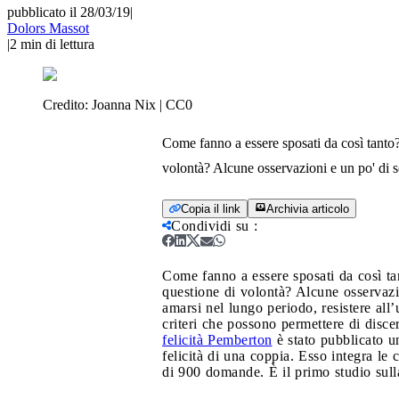
pubblicato il 28/03/19
|
Dolors Massot
|
2
min di lettura
Credito:
Joanna Nix | CC0
Come fanno a essere sposati da così tanto? 
volontà? Alcune osservazioni e un po' di sc
Copia il link
Archivia articolo
Condividi su
:
Come fanno a essere sposati da così tan
questione di volontà? Alcune osservazio
amarsi nel lungo periodo, resistere all
criteri che possono permettere di disce
felicità Pemberton
è stato pubblicato un
felicità di una coppia. Esso integra le
di 900 domande. È il primo studio sulla