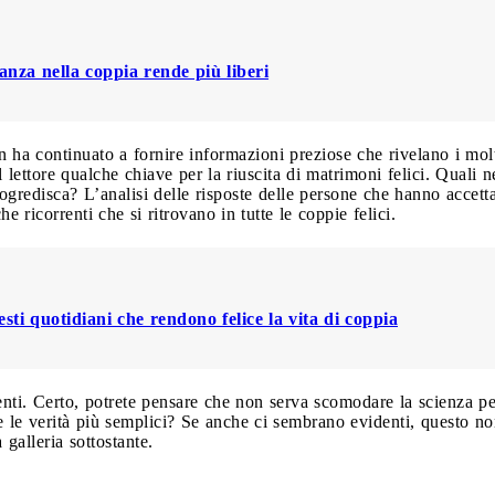
anza nella coppia rende più liberi
 ha continuato a fornire informazioni preziose che rivelano i molte
l lettore qualche chiave per la riuscita di matrimoni felici. Quali
ogredisca? L’analisi delle risposte delle persone che hanno accetta
che ricorrenti che si ritrovano in tutte le coppie felici.
esti quotidiani che rendono felice la vita di coppia
ti. Certo, potrete pensare che non serva scomodare la scienza pe
 le verità più semplici? Se anche ci sembrano evidenti, questo non 
 galleria sottostante.