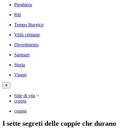
Preghiera
Riti
Tempo liturgico
Virtù cristiane
Divertimento
Santuari
Storia
Viaggi
✕
Stile di vita
>
coppia
coppia
I sette segreti delle coppie che durano