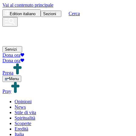
Vai al contenuto principale
Cerca
Edition
italiano
Sezioni
Servizi
Dona ora
Dona ora
Prega
Menu
Pray
Opinioni
News
Stile di vita
Spiritualità
Scoperte
Eredità
Italia