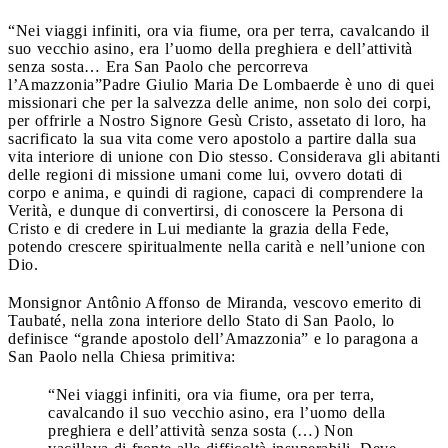
“Nei viaggi infiniti, ora via fiume, ora per terra, cavalcando il
suo vecchio asino, era l’uomo della preghiera e dell’attività
senza sosta… Era San Paolo che percorreva
l’Amazzonia”
Padre Giulio Maria De Lombaerde è uno di quei
missionari che per la salvezza delle anime, non solo dei corpi,
per offrirle a Nostro Signore Gesù Cristo, assetato di loro, ha
sacrificato la sua vita come vero apostolo a partire dalla sua
vita interiore di unione con Dio stesso. Considerava gli abitanti
delle regioni di missione umani come lui, ovvero dotati di
corpo e anima, e quindi di ragione, capaci di comprendere la
Verità, e dunque di convertirsi, di conoscere la Persona di
Cristo e di credere in Lui mediante la grazia della Fede,
potendo crescere spiritualmente nella carità e nell’unione con
Dio.
Monsignor Antônio Affonso de Miranda, vescovo emerito di
Taubaté, nella zona interiore dello Stato di San Paolo, lo
definisce “grande apostolo dell’Amazzonia” e lo paragona a
San Paolo nella Chiesa primitiva:
“Nei viaggi infiniti, ora via fiume, ora per terra,
cavalcando il suo vecchio asino, era l’uomo della
preghiera e dell’attività senza sosta (…) Non