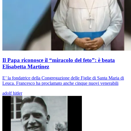
Il Papa riconosce il “miracolo del feto”: è beata
Elisabetta Martinez
E’ la fondatrice della Congregazione delle Figlie di Santa Maria di
Leuca. Francesco ha proclamato anche cinque nuovi venerabili
adolf hitler