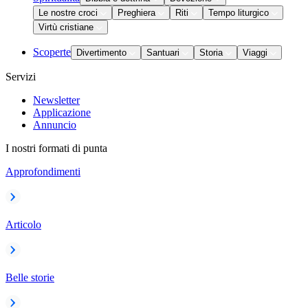
Le nostre croci
Preghiera
Riti
Tempo liturgico
Virtù cristiane
Scoperte
Divertimento
Santuari
Storia
Viaggi
Servizi
Newsletter
Applicazione
Annuncio
I nostri formati di punta
Approfondimenti
Articolo
Belle storie