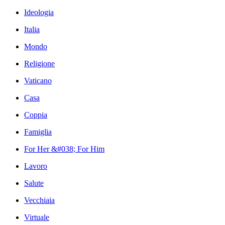
Ideologia
Italia
Mondo
Religione
Vaticano
Casa
Coppia
Famiglia
For Her &#038; For Him
Lavoro
Salute
Vecchiaia
Virtuale