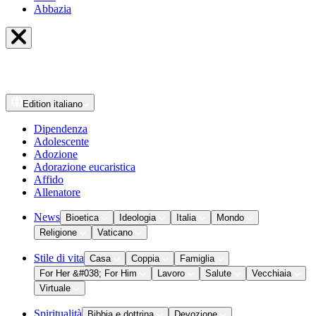
Abbazia
Edition
italiano
Dipendenza
Adolescente
Adozione
Adorazione eucaristica
Affido
Allenatore
News
Bioetica
Ideologia
Italia
Mondo
Religione
Vaticano
Stile di vita
Casa
Coppia
Famiglia
For Her &#038; For Him
Lavoro
Salute
Vecchiaia
Virtuale
Spiritualità
Bibbia e dottrina
Devozione