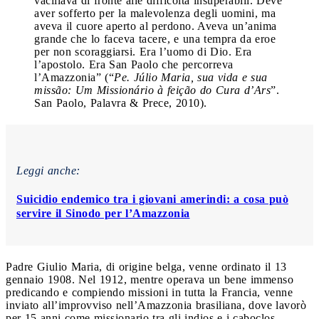
vacillava di fronte alle difficoltà insuperabili. Deve
aver sofferto per la malevolenza degli uomini, ma
aveva il cuore aperto al perdono. Aveva un’anima
grande che lo faceva tacere, e una tempra da eroe
per non scoraggiarsi. Era l’uomo di Dio. Era
l’apostolo. Era San Paolo che percorreva
l’Amazzonia” (“
Pe. Júlio Maria, sua vida e sua
missão: Um Missionário à feição do Cura d’Ars
”.
San Paolo, Palavra & Prece, 2010).
Leggi anche:
Suicidio endemico tra i giovani amerindi: a cosa può
servire il Sinodo per l’Amazzonia
Padre Giulio Maria, di origine belga, venne ordinato il 13
gennaio 1908. Nel 1912, mentre operava un bene immenso
predicando e compiendo missioni in tutta la Francia, venne
inviato all’improvviso nell’Amazzonia brasiliana, dove lavorò
per 15 anni come missionario tra gli indios e i caboclos.