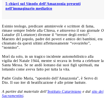
5 chiavi sul Sinodo dell’Amazzonia presenti
nell’immaginario mediatico
Esimio teologo, predicare ammirevole e scrittore di fama,
rimase sempre fedele alla Chiesa, e attraverso il suo giornale
O
Lutador
(Il Lottatore) divenne il “terrore degli eretici”.
Maestro del popolo, padre dei poveri e amico dei bambini, era
chiamato da questi ultimi affettuosamente “
vovozinho
”,
“nonnino”.
Morì da solo, in un tragico incidente automobilistico alla
vigilia del Natale 1944, mentre si recava in fretta a celebrare la
Santa Messa. Se ne andò lontano dai suoi figli spirituali, ma
lottando come aveva fatto per tutta la vita.
Padre Giulio Maria, “apostolo dell’Amazzonia”, è Servo di
Dio. Il suo iter di beatificazione è alle prime battute.
A partire dal materiale dell’
Instituto Catariniano
e dal
sito dei
Sacramentini
.