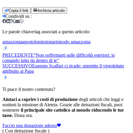
Copia il link
Archivia articolo
Condividi su
:
Le parole chiave/tag associati a questo articolo:
amazzonia
apostolo
missionari
sinodo amazzonia
PRECEDENTE
“Non soffermarti sulle difficoltà esteriori: io
comando tutto da dentro di te”
SUCCESSIVO
Eugenio Scalfari ci ricade: smentito il virgolettato
attribuito al Papa
Ti piace il nostro contenuto?
Aiutaci a coprire i costi di produzione
degli articoli che leggi e
sostieni la missione di Aleteia. Grazie alle detrazioni fiscali, puoi
sostenere
il principale sito cattolico al mondo riducendo le tue
tasse.
Dona ora.
Faccio una donazione adesso
( Con detrazione fiscale )