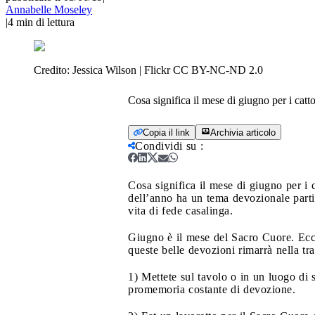
Annabelle Moseley
|
4
min di lettura
Credito:
Jessica Wilson | Flickr CC BY-NC-ND 2.0
Cosa significa il mese di giugno per i catt
Copia il link
Archivia articolo
Condividi su
:
Cosa significa il mese di giugno per i 
dell’anno ha un tema devozionale partic
vita di fede casalinga.
Giugno è il mese del Sacro Cuore. Ecco
queste belle devozioni rimarrà nella tr
1) Mettete sul tavolo o in un luogo di
promemoria costante di devozione.