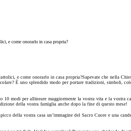
olici, e come onorarlo in casa propria?
cattolici, e come onorarlo in casa propria?
Sapevate che nella Chies
olare? È uno splendido modo per portare tradizioni, simboli, color
 10 modi per allineare maggiormente la vostra vita e la vostra c
adizione della vostra famiglia anche dopo la fine di questo mese!
 spicco della vostra casa un’immagine del Sacro Cuore e una cand