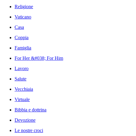
Religione
Vaticano
Casa
Coppia
Famiglia
For Her &#038; For Him
Lavoro
Salute
Vecchiaia
Virtuale
Bibbia e dottrina
Devozione
Le nostre croci