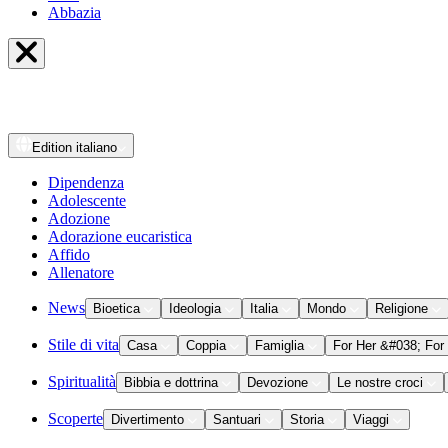
Abbazia
Edition
italiano
Dipendenza
Adolescente
Adozione
Adorazione eucaristica
Affido
Allenatore
News
Bioetica
Ideologia
Italia
Mondo
Religione
Stile di vita
Casa
Coppia
Famiglia
For Her &#038; For
Spiritualità
Bibbia e dottrina
Devozione
Le nostre croci
Scoperte
Divertimento
Santuari
Storia
Viaggi