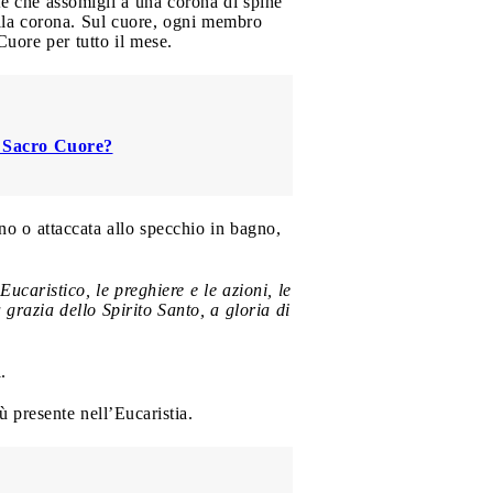
ite che assomigli a una corona di spine
alla corona. Sul cuore, ogni membro
Cuore per tutto il mese.
o Sacro Cuore?
ino o attaccata allo specchio in bagno,
caristico, le preghiere e le azioni, le
a grazia dello Spirito Santo, a gloria di
.
 presente nell’Eucaristia.