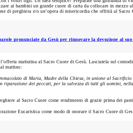
con i vostri figli. Un’idea semplice? Preparate una ghirlanda di v
izzare ai bambini un grande cuore di carta da collocare in mezzo 
one di preghiera e/o un’opera di misericordia che offrirà al Sacro 
parole pronunciate da Gesù per rinnovare la devozione al su
te l’offerta mattutina al Sacro Cuore di Gesù. Lasciatela sul comod
al mattino:
mmacolato di Maria, Madre della Chiesa, in unione al Sacrificio Eu
in riparazione dei peccati, per la salvezza di tutti gli uomini, nell
preghiere al Sacro Cuore come rendimento di grazie prima dei pasti
orazione Eucaristica come modo di onorare il Sacro Cuore di Gesù