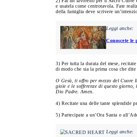
2) Fat un lavoretto per il Sacro Cuore 
e usatela come centrotavola. Fate real
della famiglia deve scrivere un’intenzi
Leggi anche:
Conoscete le 
3) Per tutta la durata del mese, recita
di modo che sia la prima cosa che dite 
O Gesù, ti offro per mezzo del Cuore I
gioie e le sofferenze di questo giorno, 
Dio Padre. Amen.
4) Recitate una delle tante splendide 
5) Partecipate a un’Ora Santa o all’Ad
Leggi anche: