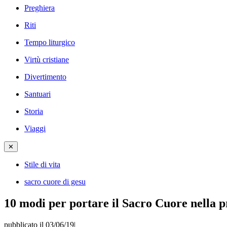
Preghiera
Riti
Tempo liturgico
Virtù cristiane
Divertimento
Santuari
Storia
Viaggi
✕
Stile di vita
sacro cuore di gesu
10 modi per portare il Sacro Cuore nella p
pubblicato il 03/06/19
|