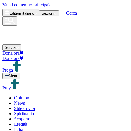
Vai al contenuto principale
Cerca
Edition
italiano
Sezioni
Servizi
Dona ora
Dona ora
Prega
Menu
Pray
Opinioni
News
Stile di vita
Spiritualità
Scoperte
Eredità
Italia