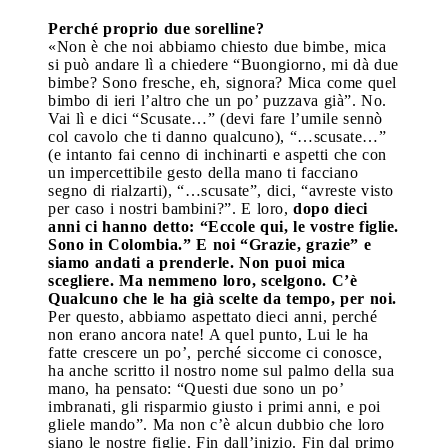
Perché proprio due sorelline?
«Non è che noi abbiamo chiesto due bimbe, mica
si può andare lì a chiedere “Buongiorno, mi dà due
bimbe? Sono fresche, eh, signora? Mica come quel
bimbo di ieri l’altro che un po’ puzzava già”. No.
Vai lì e dici “Scusate…” (devi fare l’umile sennò
col cavolo che ti danno qualcuno), “…scusate…”
(e intanto fai cenno di inchinarti e aspetti che con
un impercettibile gesto della mano ti facciano
segno di rialzarti), “…scusate”, dici, “avreste visto
per caso i nostri bambini?”. E loro,
dopo dieci
anni ci hanno detto: “Eccole qui, le vostre figlie.
Sono in Colombia.” E noi “Grazie, grazie” e
siamo andati a prenderle. Non puoi mica
scegliere. Ma nemmeno loro, scelgono. C’è
Qualcuno che le ha già scelte da tempo, per noi.
Per questo, abbiamo aspettato dieci anni, perché
non erano ancora nate! A quel punto, Lui le ha
fatte crescere un po’, perché siccome ci conosce,
ha anche scritto il nostro nome sul palmo della sua
mano, ha pensato: “Questi due sono un po’
imbranati, gli risparmio giusto i primi anni, e poi
gliele mando”. Ma non c’è alcun dubbio che loro
siano le nostre figlie. Fin dall’inizio. Fin dal primo