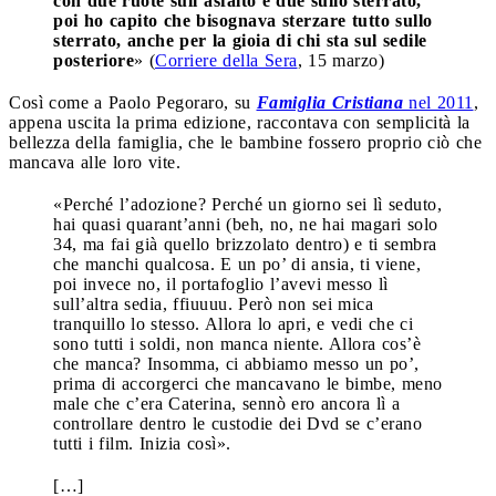
con due ruote sull’asfalto e due sullo sterrato,
poi ho capito che bisognava sterzare tutto sullo
sterrato, anche per la gioia di chi sta sul sedile
posteriore
» (
Corriere della Sera
, 15 marzo)
Così come a Paolo Pegoraro, su
Famiglia Cristiana
nel 2011
,
appena uscita la prima edizione, raccontava con semplicità la
bellezza della famiglia, che le bambine fossero proprio ciò che
mancava alle loro vite.
«Perché l’adozione? Perché un giorno sei lì seduto,
hai quasi quarant’anni (beh, no, ne hai magari solo
34, ma fai già quello brizzolato dentro) e ti sembra
che manchi qualcosa. E un po’ di ansia, ti viene,
poi invece no, il portafoglio l’avevi messo lì
sull’altra sedia, ffiuuuu. Però non sei mica
tranquillo lo stesso. Allora lo apri, e vedi che ci
sono tutti i soldi, non manca niente. Allora cos’è
che manca? Insomma, ci abbiamo messo un po’,
prima di accorgerci che mancavano le bimbe, meno
male che c’era Caterina, sennò ero ancora lì a
controllare dentro le custodie dei Dvd se c’erano
tutti i film. Inizia così».
[…]