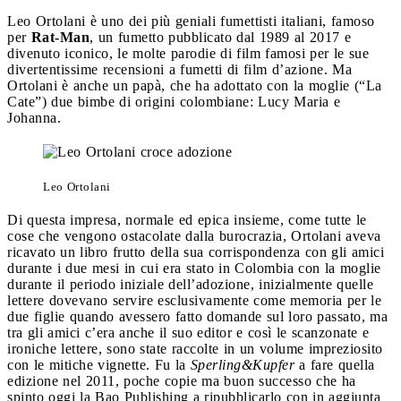
Leo Ortolani è uno dei più geniali fumettisti italiani, famoso
per
Rat-Man
, un fumetto pubblicato dal 1989 al 2017 e
divenuto iconico, le molte parodie di film famosi per le sue
divertentissime recensioni a fumetti di film d’azione. Ma
Ortolani è anche un papà, che ha adottato con la moglie (“La
Cate”) due bimbe di origini colombiane: Lucy Maria e
Johanna.
Leo Ortolani
Di questa impresa, normale ed epica insieme, come tutte le
cose che vengono ostacolate dalla burocrazia, Ortolani aveva
ricavato un libro frutto della sua corrispondenza con gli amici
durante i due mesi in cui era stato in Colombia con la moglie
durante il periodo iniziale dell’adozione, inizialmente quelle
lettere dovevano servire esclusivamente come memoria per le
due figlie quando avessero fatto domande sul loro passato, ma
tra gli amici c’era anche il suo editor e così le scanzonate e
ironiche lettere, sono state raccolte in un volume impreziosito
con le mitiche vignette. Fu la
Sperling&Kupfer
a fare quella
edizione nel 2011, poche copie ma buon successo che ha
spinto oggi la Bao Publishing a ripubblicarlo con in aggiunta