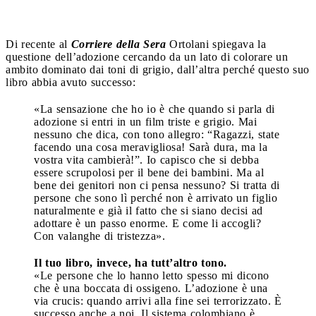
Di recente al
Corriere della Sera
Ortolani spiegava la
questione dell’adozione cercando da un lato di colorare un
ambito dominato dai toni di grigio, dall’altra perché questo suo
libro abbia avuto successo:
«La sensazione che ho io è che quando si parla di
adozione si entri in un film triste e grigio. Mai
nessuno che dica, con tono allegro: “Ragazzi, state
facendo una cosa meravigliosa! Sarà dura, ma la
vostra vita cambierà!”. Io capisco che si debba
essere scrupolosi per il bene dei bambini. Ma al
bene dei genitori non ci pensa nessuno? Si tratta di
persone che sono lì perché non è arrivato un figlio
naturalmente e già il fatto che si siano decisi ad
adottare è un passo enorme. E come li accogli?
Con valanghe di tristezza».
Il tuo libro, invece, ha tutt’altro tono.
«Le persone che lo hanno letto spesso mi dicono
che è una boccata di ossigeno. L’adozione è una
via crucis: quando arrivi alla fine sei terrorizzato. È
successo anche a noi. Il sistema colombiano è