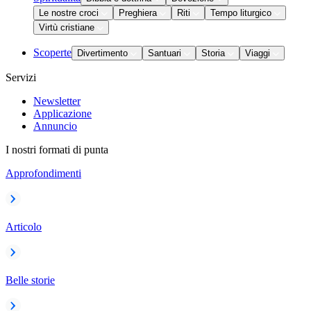
Le nostre croci
Preghiera
Riti
Tempo liturgico
Virtù cristiane
Scoperte
Divertimento
Santuari
Storia
Viaggi
Servizi
Newsletter
Applicazione
Annuncio
I nostri formati di punta
Approfondimenti
Articolo
Belle storie