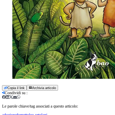
Copia il link
Archivia articolo
Condividi su
:
Le parole chiave/tag associati a questo articolo:
adozione
fumetto
leo ortolani