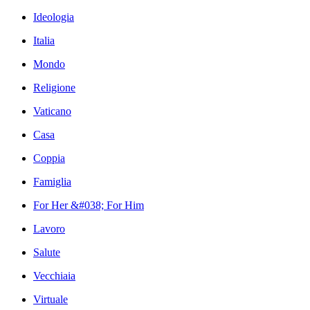
Ideologia
Italia
Mondo
Religione
Vaticano
Casa
Coppia
Famiglia
For Her &#038; For Him
Lavoro
Salute
Vecchiaia
Virtuale