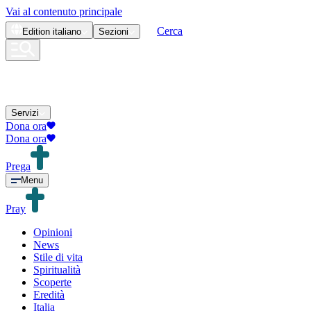
Vai al contenuto principale
Cerca
Edition
italiano
Sezioni
Servizi
Dona ora
Dona ora
Prega
Menu
Pray
Opinioni
News
Stile di vita
Spiritualità
Scoperte
Eredità
Italia