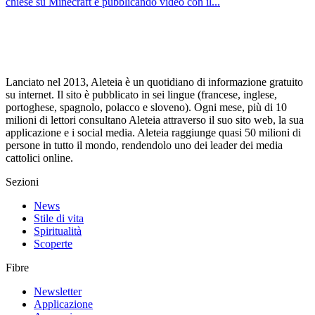
chiese su Minecraft e pubblicando video con il...
Lanciato nel 2013, Aleteia è un quotidiano di informazione gratuito
su internet. Il sito è pubblicato in sei lingue (francese, inglese,
portoghese, spagnolo, polacco e sloveno). Ogni mese, più di 10
milioni di lettori consultano Aleteia attraverso il suo sito web, la sua
applicazione e i social media. Aleteia raggiunge quasi 50 milioni di
persone in tutto il mondo, rendendolo uno dei leader dei media
cattolici online.
Sezioni
News
Stile di vita
Spiritualità
Scoperte
Fibre
Newsletter
Applicazione