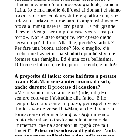
allucinante: non c’è un processo graduale, come in
Italia. Io e mia moglie dall’oggi al domani ci siamo
trovati con due bambine, di tre e quattro anni, che
urlavano, urlavano, urlavano. Comprensibilmente:
prova a immaginare la loro paura. La più grande
diceva: «Vengo per un po’ a casa vostra, ma poi
torno». Non è stato semplice. Per questo credo
serva un po’ di brio. Alla fine, perché si adotta?
Per fare una buona azione? No, o meglio, c’è
anche quell’aspetto, ma si adotta perché si vuole
formare una famiglia. Ed è una cosa bellissima.
Difficile e faticosa, certo, però… cavoli, è bello!»
A proposito di fatica: come hai fatto a portare
avanti Rat-Man senza interruzioni, da solo,
anche durante il processo di adozione?
«Me lo sono chiesto anche io! (ride, ndr) Ho
sempre coltivato l’abitudine alla fatica. E ho
sempre lavorato come un pazzo, per rispetto verso
il mio lavoro e verso Rat-Man, anche durante la
formazione della mia famiglia. Oggi mi rendo
conto che mi sono trasformato lentamente da
“fumettista che ha adottato” in “papà che fa i
fumetti”.
Prima mi sembrava di guidare l’auto