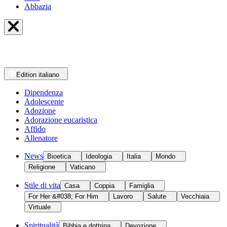
Abbazia
Edition
italiano
Dipendenza
Adolescente
Adozione
Adorazione eucaristica
Affido
Allenatore
News
Bioetica
Ideologia
Italia
Mondo
Religione
Vaticano
Stile di vita
Casa
Coppia
Famiglia
For Her &#038; For Him
Lavoro
Salute
Vecchiaia
Virtuale
Spiritualità
Bibbia e dottrina
Devozione