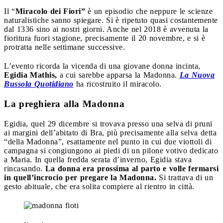
Il “
Miracolo dei Fiori”
è un episodio che neppure le scienze
naturalistiche sanno spiegare. Si è ripetuto quasi costantemente
dal 1336 sino ai nostri giorni. Anche nel 2018 è avvenuta la
fioritura fuori stagione, precisamente il 20 novembre, e si è
protratta nelle settimane successive.
L’evento ricorda la vicenda di una giovane donna incinta,
Egidia Mathis,
a cui sarebbe apparsa la Madonna.
La Nuova
Bussola Quotidiano
ha ricostruito il miracolo.
La preghiera alla Madonna
Egidia, quel 29 dicembre si trovava presso una selva di pruni
ai margini dell’abitato di Bra, più precisamente alla selva detta
“della Madonna”, esattamente nel punto in cui due viottoli di
campagna si congiungono ai piedi di un pilone votivo dedicato
a Maria. In quella fredda serata d’inverno, Egidia stava
rincasando.
La donna era prossima al parto e volle fermarsi
in quell’incrocio per pregare la Madonna.
Si trattava di un
gesto abituale, che era solita compiere al rientro in città.