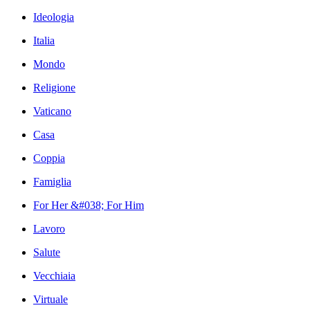
Ideologia
Italia
Mondo
Religione
Vaticano
Casa
Coppia
Famiglia
For Her &#038; For Him
Lavoro
Salute
Vecchiaia
Virtuale