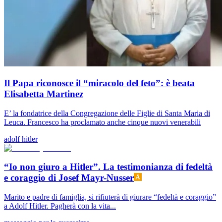
Il Papa riconosce il “miracolo del feto”: è beata
Elisabetta Martinez
E’ la fondatrice della Congregazione delle Figlie di Santa Maria di
Leuca. Francesco ha proclamato anche cinque nuovi venerabili
adolf hitler
“Io non giuro a Hitler”. La testimonianza di fedeltà
e coraggio di Josef Mayr-Nusser
Marito e padre di famiglia, si rifiuterà di giurare “fedeltà e coraggio”
a Adolf Hitler. Pagherà con la vita...