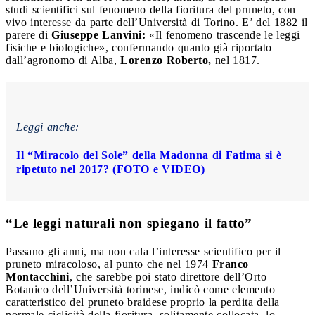
studi scientifici sul fenomeno della fioritura del pruneto, con
vivo interesse da parte dell’Università di Torino. E’ del 1882 il
parere di
Giuseppe Lanvini:
«Il fenomeno trascende le leggi
fisiche e biologiche», confermando quanto già riportato
dall’agronomo di Alba,
Lorenzo Roberto,
nel 1817.
Leggi anche:
Il “Miracolo del Sole” della Madonna di Fatima si è
ripetuto nel 2017? (FOTO e VIDEO)
“Le leggi naturali non spiegano il fatto”
Passano gli anni, ma non cala l’interesse scientifico per il
pruneto miracoloso, al punto che nel 1974
Franco
Montacchini
, che sarebbe poi stato direttore dell’Orto
Botanico dell’Università torinese, indicò come elemento
caratteristico del pruneto braidese proprio la perdita della
normale ciclicità della fioritura, solitamente collocata, lo