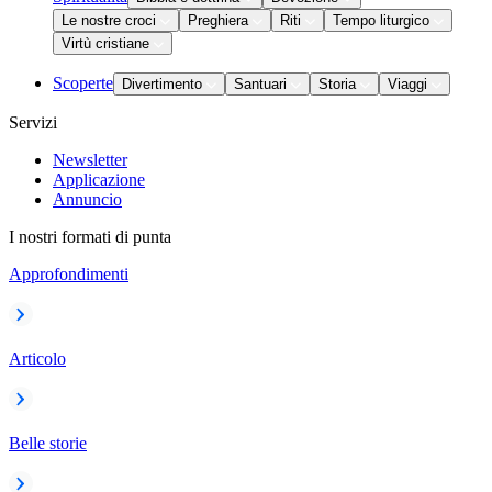
Le nostre croci
Preghiera
Riti
Tempo liturgico
Virtù cristiane
Scoperte
Divertimento
Santuari
Storia
Viaggi
Servizi
Newsletter
Applicazione
Annuncio
I nostri formati di punta
Approfondimenti
Articolo
Belle storie