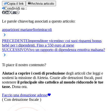
Copia il link
Archivia articolo
Condividi su
:
Le parole chiave/tag associati a questo articolo:
apparizioni mariane
fiori
miracoli
PRECEDENTE
Imprenditore vicentino: coi suoi risparmi bonus
bebè per i dipendenti. Fino a 550 euro al mese
SUCCESSIVO
Vivo un rapporto di dipendenza emotiva malsana?
Ti piace il nostro contenuto?
Aiutaci a coprire i costi di produzione
degli articoli che leggi e
sostieni la missione di Aleteia. Grazie alle detrazioni fiscali, puoi
sostenere
il principale sito cattolico al mondo riducendo le tue
tasse.
Dona ora.
Faccio una donazione adesso
( Con detrazione fiscale )