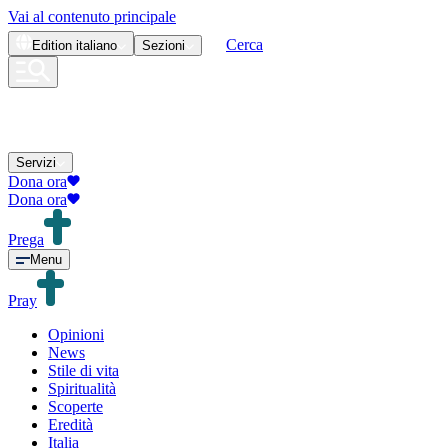
Vai al contenuto principale
Cerca
Edition
italiano
Sezioni
Servizi
Dona ora
Dona ora
Prega
Menu
Pray
Opinioni
News
Stile di vita
Spiritualità
Scoperte
Eredità
Italia