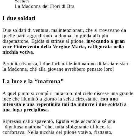
Youtube
La Madonna dei Fiori di Bra
I due soldati
Due soldati di ventura, malintenzionati, che si trovavano da
quelle parti aggredirono la donna. In preda alla più
disperazione, Egidia si strinse al pilone,
invocando a gran
voce l’intervento della Vergine Maria, raffigurata nella
nicchia votiva.
Per tutta risposta, i due furfanti le intimarono di lasciare stare
la Madonna, ché alla giovane avrebbero pensato loro!
La luce e la “matrona”
A quel punto si compì il miracolo: dal cielo discese una grande
luce che illuminò a giorno la selva circostante,
con una
intensità e una repentinità tali da indurre i due soldati a
una fuga precipitosa.
Ripresasi dallo spavento, Egidia vide accanto a sé una
“dignitosa matrona” che, tutta sfolgorante di luce, la
confortava. Nella nicchia del pilone votivo, frattanto,