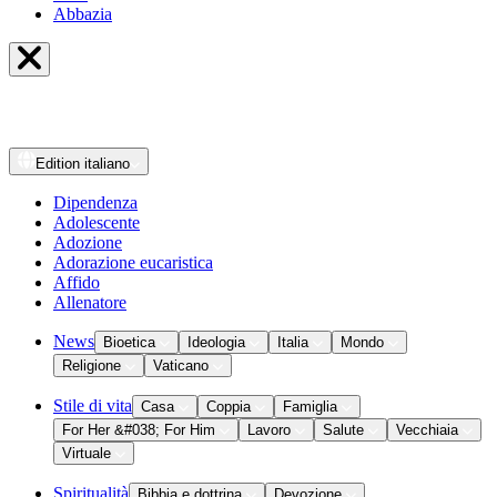
Abbazia
Edition
italiano
Dipendenza
Adolescente
Adozione
Adorazione eucaristica
Affido
Allenatore
News
Bioetica
Ideologia
Italia
Mondo
Religione
Vaticano
Stile di vita
Casa
Coppia
Famiglia
For Her &#038; For Him
Lavoro
Salute
Vecchiaia
Virtuale
Spiritualità
Bibbia e dottrina
Devozione