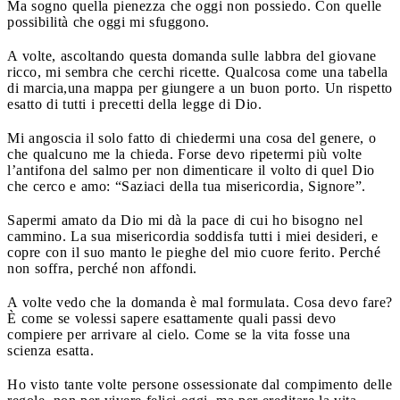
Ma sogno quella pienezza che oggi non possiedo. Con quelle
possibilità che oggi mi sfuggono.
A volte, ascoltando questa domanda sulle labbra del giovane
ricco, mi sembra che cerchi ricette. Qualcosa come una tabella
di marcia,una mappa per giungere a un buon porto. Un rispetto
esatto di tutti i precetti della legge di Dio.
Mi angoscia il solo fatto di chiedermi una cosa del genere, o
che qualcuno me la chieda. Forse devo ripetermi più volte
l’antifona del salmo per non dimenticare il volto di quel Dio
che cerco e amo: “Saziaci della tua misericordia, Signore”.
Sapermi amato da Dio mi dà la pace di cui ho bisogno nel
cammino. La sua misericordia soddisfa tutti i miei desideri, e
copre con il suo manto le pieghe del mio cuore ferito. Perché
non soffra, perché non affondi.
A volte vedo che la domanda è mal formulata. Cosa devo fare?
È come se volessi sapere esattamente quali passi devo
compiere per arrivare al cielo. Come se la vita fosse una
scienza esatta.
Ho visto tante volte persone ossessionate dal compimento delle