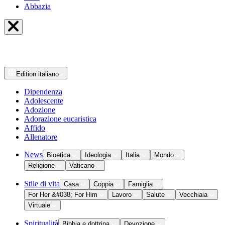
Abbazia
Edition
italiano
Dipendenza
Adolescente
Adozione
Adorazione eucaristica
Affido
Allenatore
News
Bioetica
Ideologia
Italia
Mondo
Religione
Vaticano
Stile di vita
Casa
Coppia
Famiglia
For Her &#038; For Him
Lavoro
Salute
Vecchiaia
Virtuale
Spiritualità
Bibbia e dottrina
Devozione