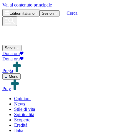
Vai al contenuto principale
Cerca
Edition
italiano
Sezioni
Servizi
Dona ora
Dona ora
Prega
Menu
Pray
Opinioni
News
Stile di vita
Spiritualità
Scoperte
Eredità
Italia