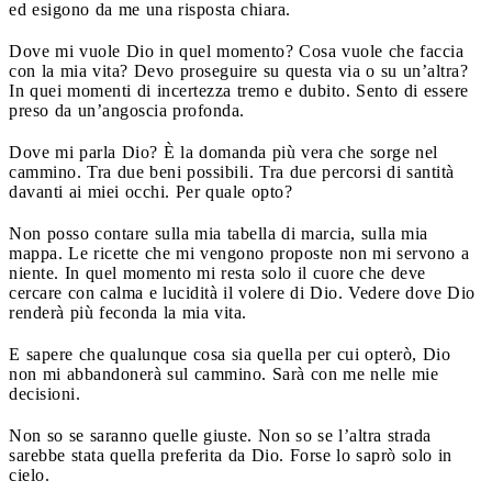
ed esigono da me una risposta chiara.
Dove mi vuole Dio in quel momento? Cosa vuole che faccia
con la mia vita? Devo proseguire su questa via o su un’altra?
In quei momenti di incertezza tremo e dubito. Sento di essere
preso da un’angoscia profonda.
Dove mi parla Dio? È la domanda più vera che sorge nel
cammino. Tra due beni possibili. Tra due percorsi di santità
davanti ai miei occhi. Per quale opto?
Non posso contare sulla mia tabella di marcia, sulla mia
mappa. Le ricette che mi vengono proposte non mi servono a
niente. In quel momento mi resta solo il cuore che deve
cercare con calma e lucidità il volere di Dio. Vedere dove Dio
renderà più feconda la mia vita.
E sapere che qualunque cosa sia quella per cui opterò, Dio
non mi abbandonerà sul cammino. Sarà con me nelle mie
decisioni.
Non so se saranno quelle giuste. Non so se l’altra strada
sarebbe stata quella preferita da Dio. Forse lo saprò solo in
cielo.