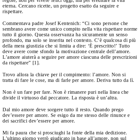
regole, non per vivere felici oggi, ma per ereditare la vita
eterna. Cercano ricette, un progetto esatto da seguire e
rispettare.
Commentava padre Josef Kentenich: “Ci sono persone che
sembrano avere come unico compito nella vita rispettare norme
tutto il giorno. Questa osservanza ha sicuramente un senso
profondo, ma solo se inserita nel contesto. C’è qualcosa di più
della mera giustizia che si limita a dire: ‘È prescritto!’ Tutto
deve avere come sfondo la motivazione centrale dell’amore.
L’amore aiuterà a seguire per amore ciascuna delle prescrizioni
da rispettare” [1].
Trovo allora la chiave per il compimento: l’amore. Non si
tratta di fare le cose, ma di farle per amore. Deriva tutto da lì.
Non è un fare per fare. Non è rimanere puri nella linea che
divide il virtuoso dal peccatore. La risposta è un’altra.
Dal mio amore deve sorgere tutto il resto. Quando prego
dev’essere per amore. Se esigo da me stesso delle rinunce e
dei sacrifici dev’essere per amore.
Mi fa paura che si prosciughi la fonte della mia dedizione.
L’ultimo giorno verrò giudicato in base all’amore, non sul