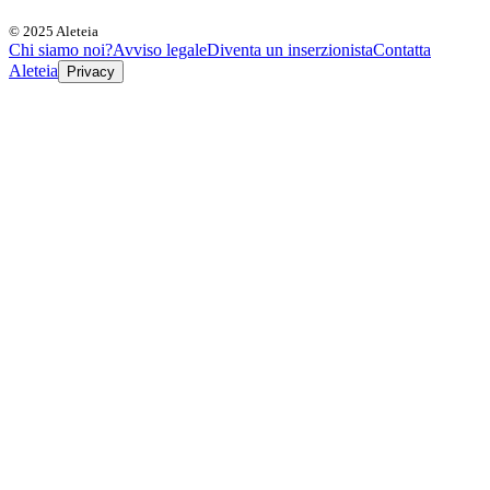
© 2025 Aleteia
Chi siamo noi?
Avviso legale
Diventa un inserzionista
Contatta
Aleteia
Privacy