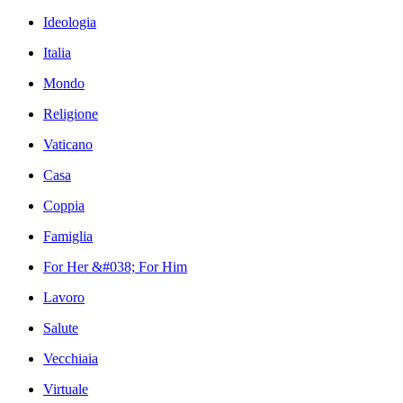
Ideologia
Italia
Mondo
Religione
Vaticano
Casa
Coppia
Famiglia
For Her &#038; For Him
Lavoro
Salute
Vecchiaia
Virtuale