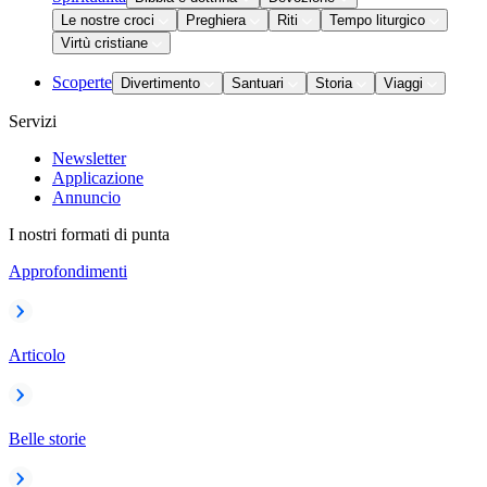
Le nostre croci
Preghiera
Riti
Tempo liturgico
Virtù cristiane
Scoperte
Divertimento
Santuari
Storia
Viaggi
Servizi
Newsletter
Applicazione
Annuncio
I nostri formati di punta
Approfondimenti
Articolo
Belle storie