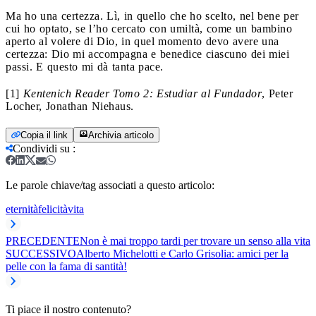
Ma ho una certezza. Lì, in quello che ho scelto, nel bene per
cui ho optato, se l’ho cercato con umiltà, come un bambino
aperto al volere di Dio, in quel momento devo avere una
certezza: Dio mi accompagna e benedice ciascuno dei miei
passi. E questo mi dà tanta pace.
[1]
Kentenich Reader Tomo 2: Estudiar al Fundador
, Peter
Locher, Jonathan Niehaus.
Copia il link
Archivia articolo
Condividi su
:
Le parole chiave/tag associati a questo articolo:
eternità
felicità
vita
PRECEDENTE
Non è mai troppo tardi per trovare un senso alla vita
SUCCESSIVO
Alberto Michelotti e Carlo Grisolia: amici per la
pelle con la fama di santità!
Ti piace il nostro contenuto?