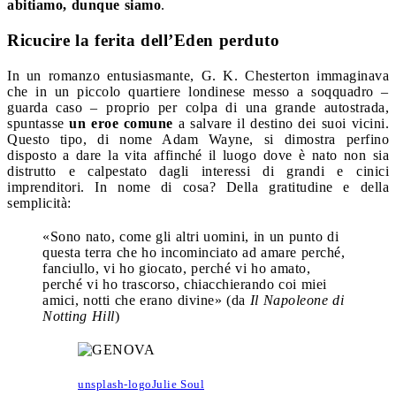
abitiamo, dunque siamo
.
Ricucire la ferita dell’Eden perduto
In un romanzo entusiasmante, G. K. Chesterton immaginava
che in un piccolo quartiere londinese messo a soqquadro –
guarda caso – proprio per colpa di una grande autostrada,
spuntasse
un eroe comune
a salvare il destino dei suoi vicini.
Questo tipo, di nome Adam Wayne, si dimostra perfino
disposto a dare la vita affinché il luogo dove è nato non sia
distrutto e calpestato dagli interessi di grandi e cinici
imprenditori. In nome di cosa? Della gratitudine e della
semplicità:
«Sono nato, come gli altri uomini, in un punto di
questa terra che ho incominciato ad amare perché,
fanciullo, vi ho giocato, perché vi ho amato,
perché vi ho trascorso, chiacchierando coi miei
amici, notti che erano divine» (da
Il Napoleone di
Notting Hill
)
unsplash-logoJulie Soul