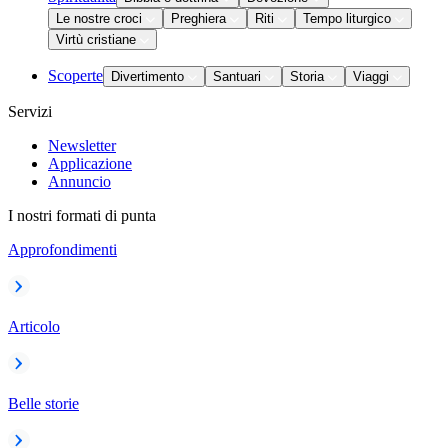
Le nostre croci
Preghiera
Riti
Tempo liturgico
Virtù cristiane
Scoperte
Divertimento
Santuari
Storia
Viaggi
Servizi
Newsletter
Applicazione
Annuncio
I nostri formati di punta
Approfondimenti
Articolo
Belle storie