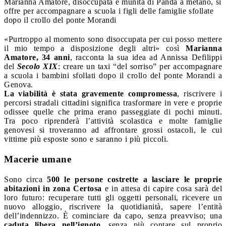
Marianna Amatore, disoccupata e munita di Panda a metano, si
offre per accompagnare a scuola i figli delle famiglie sfollate
dopo il crollo del ponte Morandi
«Purtroppo al momento sono disoccupata per cui posso mettere
il mio tempo a disposizione degli altri» così
Marianna
Amatore, 34 anni
, racconta la sua idea ad Annissa Defilippi
del
Secolo XIX
: creare un taxi “del sorriso” per accompagnare
a scuola i bambini sfollati dopo il crollo del ponte Morandi a
Genova.
La viabilità è stata gravemente compromessa
, riscrivere i
percorsi stradali cittadini significa trasformare in vere e proprie
odissee quelle che prima erano passeggiate di pochi minuti.
Tra poco riprenderà l’attività scolastica e molte famiglie
genovesi si troveranno ad affrontare grossi ostacoli, le cui
vittime più esposte sono e saranno i più piccoli.
Macerie umane
Sono circa
500 le persone costrette a lasciare le proprie
abitazioni in zona Certosa
e in attesa di capire cosa sarà del
loro futuro: recuperare tutti gli oggetti personali, ricevere un
nuovo alloggio, riscrivere la quotidianità, sapere l’entità
dell’indennizzo. È cominciare da capo, senza preavviso; una
caduta libera nell’ignoto
, senza più contare sul proprio