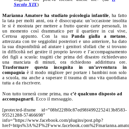
Secolo XIX
)
Marianna Amatore ha studiato psicologia infantile
, ha fatto
la tata per molti anni, ora è disoccupata: un’occasione insolita
le si è mostrata per mettere a frutto queste carte personali, in
un momento così drammatico per il quartiere in cui vive,
Certosa appunto. Con la sua
Panda gialla a metano
,
attrezzata con tre seggiolini posteriori e uno anteriore, ha dato
la sua disponibilità ad aiutare i genitori sfollati che si trovano
in difficoltà nel gestire il proprio lavoro e l’accompagnamento
dei figli a scuola: tragitti che prima del disastro richiedevano
una manciata di minuti, ora richiedono addirittura ore.
Trasformare questa incognita in un’avventura in
compagnia
è il modo migliore per portare i bambini non solo
a scuola, ma anche a superare il trauma di una vita quotidiana
tutta a da riscrivere.
Non tutto tornerà come prima, ma
c’è qualcuno disposto ad
accompagnarti
. Ecco il messaggio.
[protected-iframe id=”08bf22f80c87ed98f4992252413b8583-
95521288-57466698″
info=”https://www.facebook.com/plugins/post.php?
href=https%3A%2F%2Fwww.facebook.com%2Fmarianna.amat