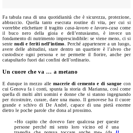
Fa tabula rasa di una quotidianità che è sicurezza, protezione,
abbraccio. Quella tanto esecrata routine di vita, per cui si
vorrebbe etichettare il tragitto
casa-lavoro
e
lavoro-casa
come
il buco nero della gioia e dell’entusiasmo, è invece un
fondamento di nutrimento imprescindibile: se viene meno, ci si
sente
nudi e feriti nell’intimo
. Perché appartenere a un luogo,
avere delle abitudini, stare dentro un quartiere è l’alveo che
custodisce ogni persona e ne permette il fiorire, anche per
catapultarlo fuori dai confini dell’ordinario.
Un cuore che va … a metano
E dunque in mezzo alle
macerie di cemento e di sangue
con
cui Genova fa i conti, spunta la storia di Marianna, così come
quella di molti altri uomini e donne che si stanno ingegnando
per ricostruire, curare, dare una mano. Il genovese ha il cuore
grande e schivo di De André, capace di una pietà enorme
dietro le poche parole che dona al prossimo.
«Ho capito che dovevo fare qualcosa per queste
persone perché mi sento loro vicino ed è una
tragedia che poteva toccare anche me» (da
Il