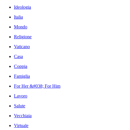
Ideologia
Italia
Mondo
Religione
Vaticano
Casa
Coppia
Famiglia
For Her &#038; For Him
Lavoro
Salute
Vecchiaia
Virtuale