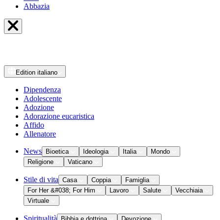
Abbazia
Edition
italiano
Dipendenza
Adolescente
Adozione
Adorazione eucaristica
Affido
Allenatore
News
Bioetica
Ideologia
Italia
Mondo
Religione
Vaticano
Stile di vita
Casa
Coppia
Famiglia
For Her &#038; For Him
Lavoro
Salute
Vecchiaia
Virtuale
Spiritualità
Bibbia e dottrina
Devozione