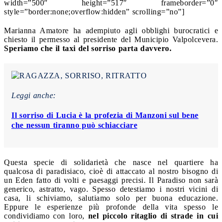
width=”500″ height=”517″ frameborder=”0″
style=”border:none;overflow:hidden” scrolling=”no”]
Marianna Amatore ha adempiuto agli obblighi burocratici e
chiesto il permesso al presidente del Municipio Valpolcevera.
Speriamo che il taxi del sorriso parta davvero.
Leggi anche:
Il sorriso di Lucia è la profezia di Manzoni sul bene
che nessun tiranno può schiacciare
Questa specie di solidarietà che nasce nel quartiere ha
qualcosa di paradisiaco, cioè di attaccato al nostro bisogno di
un Eden fatto di volti e paesaggi precisi. Il Paradiso non sarà
generico, astratto, vago. Spesso detestiamo i nostri vicini di
casa, li schiviamo, salutiamo solo per buona educazione.
Eppure le esperienze più profonde della vita spesso le
condividiamo con loro,
nel piccolo ritaglio di strade in cui