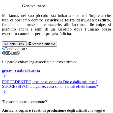
Genova, vicoli
Marianna, nel suo piccolo, sta imbarcandosi nell’impresa che
tutti ci portiamo dentro:
ricucire la ferita dell’Eden perduto
,
far sì che in mezzo alle macerie, alle lacrime, alle colpe, si
piantino anche i semi di un giardino dove l’umano possa
essere in cammino per la propria felicità.
Copia il link
Archivia articolo
Condividi su
:
Le parole chiave/tag associati a questo articolo:
genova
scuola
solidarieta
PRECEDENTE
Questa cosa viene da Dio o dalla mia testa?
SUCCESSIVO
Indulgenze: cosa sono, e quali effetti hanno?
Ti piace il nostro contenuto?
Aiutaci a coprire i costi di produzione
degli articoli che leggi e