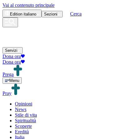
Vai al contenuto principale
Cerca
Edition
italiano
Sezioni
Servizi
Dona ora
Dona ora
Prega
Menu
Pray
Opinioni
News
Stile di vita
Spiritualità
Scoperte
Eredità
Italia