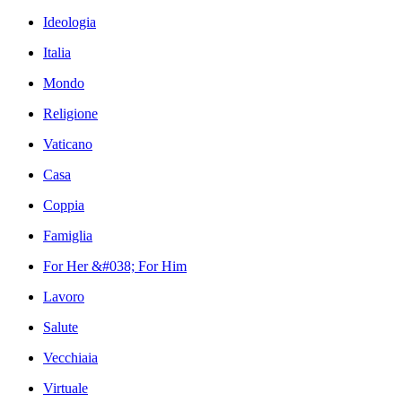
Ideologia
Italia
Mondo
Religione
Vaticano
Casa
Coppia
Famiglia
For Her &#038; For Him
Lavoro
Salute
Vecchiaia
Virtuale