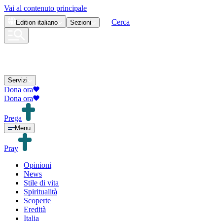
Vai al contenuto principale
Cerca
Edition
italiano
Sezioni
Servizi
Dona ora
Dona ora
Prega
Menu
Pray
Opinioni
News
Stile di vita
Spiritualità
Scoperte
Eredità
Italia