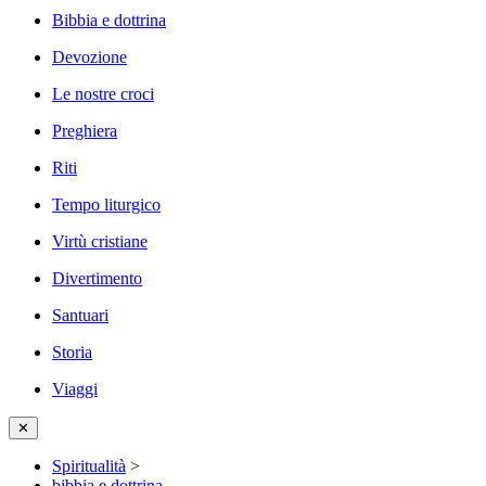
Bibbia e dottrina
Devozione
Le nostre croci
Preghiera
Riti
Tempo liturgico
Virtù cristiane
Divertimento
Santuari
Storia
Viaggi
✕
Spiritualità
>
bibbia e dottrina