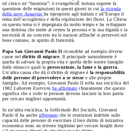
né cinico né “buonista”: è evangelico
È tornata urgente la
questione delle migrazioni in questi giorni in cui
la vicenda
della nave
Aquarius
ha riproposto agli italiani e all’Europa il
tema dell’accoglienza e della regolazione dei flussi. La Chiesa
su questo tema si è impegnata da molto tempo e ha sviluppato
una dottrina che mette al centro la persona e la sua dignità e la
necessità di un concerto tra le nazioni affinché si perseveri nel
bene comune, in spirito di fraternità.
Papa San Giovanni Paolo II
riconobbe ad esempio diverse
cause nel
diritto di migrare
. Il principale naturalmente è
quella di salvare la propria vita e quella delle nostre famiglie
dalle minacce quali la
persecuzione, la fame e la guerra
.
Un’altra causa che dà il diritto di migrare è
la responsabilità
delle persone di provvedere a se stesse
e alle proprie
famiglie. Ad esempio, Giovanni Paolo II nella sua enciclica del
1982
Laborem Exercens
ha affermato
chiaramente che questo
significa che a volte le persone devono lasciare la loro patria
per cercare migliori opportunità.
In un’altra enciclica, la
Sollicitudo Rei Socialis
, Giovanni
Paolo II ha anche
affermato
che le restrizioni indebite sulle
capacità delle persone di esercitare il loro diritto di iniziativa
economica sono un terreno legittimo per cercare luoghi dove
c’è maggiore libertà di attualizzare tale diritto.