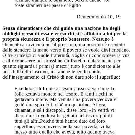
foste stranieri nel paese d’Egitto
Deuteronomio 10, 19
Senza dimenticare che chi guida una nazione ha degli
obblighi verso di essa e verso chi si è affidato a lui per la
propria sicurezza e il proprio benessere
. Nessuno è
chiamato a rovinarsi per il prossimo, ma nessuno è esentato
dallo stendere la mano verso il povero se vuole dirsi cristiano.
Oltre ai mezzi ci vuole fraternità, voglia di condividere la vita
e di riconoscere nel prossimo un fratello, chiaramente per
quanto riguarda i primi (i mezzi) tutto è condizionato alle
possibilità di ciascuno, ma anche tenendo conto
dell’insegnamento di Cristo di non dare solo il superfluo:
E sedutosi di fronte al tesoro, osservava come la
folla gettava monete nel tesoro. E tanti ricchi ne
gettavano molte. Ma venuta una povera vedova vi
gettò due spiccioli, cioè un quattrino. Allora,
chiamati a sé i discepoli, disse loro: «In verità vi
dico: questa vedova ha gettato nel tesoro più di
tutti gli altri.Poiché tutti hanno dato del loro
superfluo, essa invece, nella sua povertà, vi ha
messo tutto quello che aveva, tutto quanto aveva