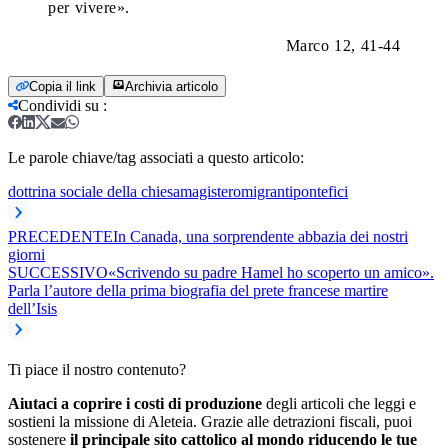
per vivere».
Marco 12, 41-44
Copia il link
Archivia articolo
Condividi su
:
Le parole chiave/tag associati a questo articolo:
dottrina sociale della chiesa
magistero
migranti
pontefici
PRECEDENTE
In Canada, una sorprendente abbazia dei nostri
giorni
SUCCESSIVO
«Scrivendo su padre Hamel ho scoperto un amico».
Parla l’autore della prima biografia del prete francese martire
dell’Isis
Ti piace il nostro contenuto?
Aiutaci a coprire i costi di produzione
degli articoli che leggi e
sostieni la missione di Aleteia. Grazie alle detrazioni fiscali, puoi
sostenere
il principale sito cattolico al mondo riducendo le tue