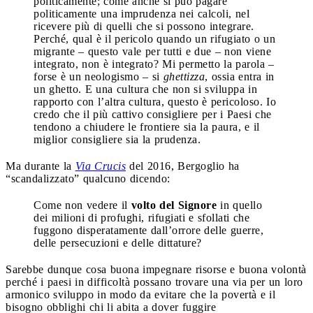
politicamente; come anche si può pagare
politicamente una imprudenza nei calcoli, nel
ricevere più di quelli che si possono integrare.
Perché, qual è il pericolo quando un rifugiato o un
migrante – questo vale per tutti e due – non viene
integrato, non è integrato? Mi permetto la parola –
forse è un neologismo – si
ghettizza
, ossia entra in
un ghetto. E una cultura che non si sviluppa in
rapporto con l’altra cultura, questo è pericoloso. Io
credo che il più cattivo consigliere per i Paesi che
tendono a chiudere le frontiere sia la paura, e il
miglior consigliere sia la prudenza.
Ma durante la
Via Crucis
del 2016, Bergoglio ha
“scandalizzato” qualcuno dicendo:
Come non vedere il
volto del Signore
in quello
dei milioni di profughi, rifugiati e sfollati che
fuggono disperatamente dall’orrore delle guerre,
delle persecuzioni e delle dittature?
Sarebbe dunque cosa buona impegnare risorse e buona volontà
perché i paesi in difficoltà possano trovare una via per un loro
armonico sviluppo in modo da evitare che la povertà e il
bisogno obblighi chi li abita a dover fuggire