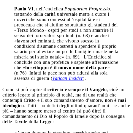
Paolo VI
, nell’enciclica
Populorum Progressio
,
trattando della carità universale mette a cuore i
doveri che sono connessi all’ospitalità e si
preoccupa che si aiutino soprattutto gli studenti del
«Terzo Mondo» ospiti per studi a non smarrire il
senso dei loro valori spirituali (n. 68) e anche i
«lavoratori emigrati, che vivono spesso in
condizioni disumane costretti a spendere il proprio
salario per alleviare un po’ le famiglie rimaste nella
miseria sul suolo natale» (n. 69). L’Enciclica si
conclude con una profetica e sapiente affermazione
che «
lo sviluppo è il nuovo nome della pace
»
(n.76). Infatti la pace non può ridursi alla sola
assenza di guerra (
Vatican Insider
).
Come si può capire
il criterio è sempre il Vangelo
, cioè un
criterio legato al principio di realtà, ma di una realtà che
contempli Cristo e il suo comandamento d’amore,
non è mai
ideologico
. Tutti i pontefici degli ultimi quarant’anni – e anche
più – hanno sempre messo al centro (si può dire) il
comandamento di Dio al Popolo di Israele dopo la consegna
delle Tavole della Legge:
«Amate dunque lo straniero, perché anche voi