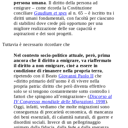
persona umana
. Il diritto della persona ad
emigrare – come ricorda la Costituzione
conciliare
Gaudium et spes
al n. 65 – è iscritto tra i
diritti umani fondamentali, con facoltà per ciascuno
di stabilirsi dove crede più opportuno per una
migliore realizzazione delle sue capacità e
aspirazioni e dei suoi progetti.
Tuttavia è necessario ricordare che
Nel contesto socio-politico attuale, però, prima
ancora che il diritto a emigrare, va riaffermato
il diritto a non emigrare, cioè a essere in
condizione di rimanere nella propria terra
,
ripetendo con il Beato
Giovanni Paolo II
che
«diritto primario dell’uomo è di vivere nella
propria patria: diritto che però diventa effettivo
solo se si tengono costantemente sotto controllo i
fattori che spingono all’emigrazione» (
Discorso al
IV Congresso mondiale delle Migrazioni
, 1998
).
Oggi, infatti, vediamo che molte migrazioni sono
conseguenza di precarietà economica, di mancanza
dei beni essenziali, di calamità naturali, di guerre e
disordini sociali. Invece di un pellegrinaggio
animato dalla fiducia, dalla fede e dalla speranza,