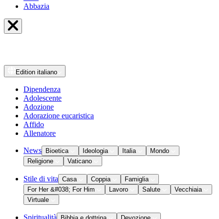
Abbazia
Edition
italiano
Dipendenza
Adolescente
Adozione
Adorazione eucaristica
Affido
Allenatore
News
Bioetica
Ideologia
Italia
Mondo
Religione
Vaticano
Stile di vita
Casa
Coppia
Famiglia
For Her &#038; For Him
Lavoro
Salute
Vecchiaia
Virtuale
Spiritualità
Bibbia e dottrina
Devozione