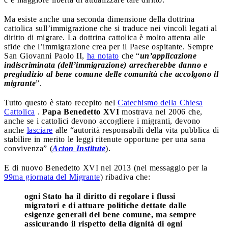
Ma esiste anche una seconda dimensione della dottrina
cattolica sull’immigrazione che si traduce nei vincoli legati al
diritto di migrare. La dottrina cattolica è molto attenta alle
sfide che l’immigrazione crea per il Paese ospitante. Sempre
San Giovanni Paolo II,
ha notato
che “
un’applicazione
indiscriminata (dell’immigrazione) arrecherebbe danno e
pregiudizio al bene comune delle comunità che accolgono il
migrante
”.
Tutto questo è stato recepito nel
Catechismo della Chiesa
Cattolica
.
Papa Benedetto XVI
mostrava nel 2006 che,
anche se i cattolici devono accogliere i migranti, devono
anche
lasciare
alle “autorità responsabili della vita pubblica di
stabilire in merito le leggi ritenute opportune per una sana
convivenza” (
Acton Institute
).
E di nuovo Benedetto XVI nel 2013 (nel messaggio per la
99ma giornata del Migrante
) ribadiva che:
ogni Stato ha il diritto di regolare i flussi
migratori e di attuare politiche dettate dalle
esigenze generali del bene comune, ma sempre
assicurando il rispetto della dignità di ogni