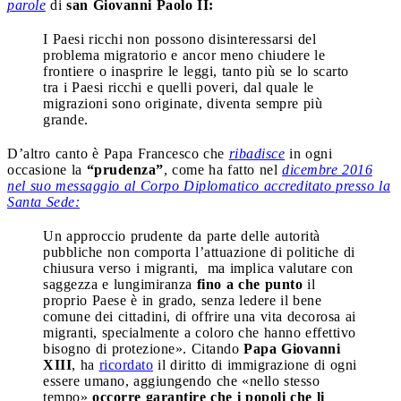
parole
di
san Giovanni Paolo II:
I Paesi ricchi non possono disinteressarsi del
problema migratorio e ancor meno chiudere le
frontiere o inasprire le leggi, tanto più se lo scarto
tra i Paesi ricchi e quelli poveri, dal quale le
migrazioni sono originate, diventa sempre più
grande.
D’altro canto è Papa Francesco che
ribadisce
in ogni
occasione la
“prudenza”
, come ha fatto nel
dicembre 2016
nel suo messaggio al Corpo Diplomatico accreditato presso la
Santa Sede:
Un approccio prudente da parte delle autorità
pubbliche non comporta l’attuazione di politiche di
chiusura verso i migranti, ma implica valutare con
saggezza e lungimiranza
fino a che punto
il
proprio Paese è in grado, senza ledere il bene
comune dei cittadini, di offrire una vita decorosa ai
migranti, specialmente a coloro che hanno effettivo
bisogno di protezione». Citando
Papa Giovanni
XIII
, ha
ricordato
il diritto di immigrazione di ogni
essere umano, aggiungendo che «nello stesso
tempo»
occorre garantire che i popoli che li