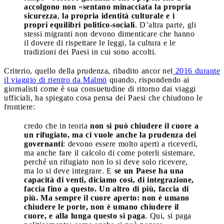
accolgono non
«
sentano minacciata la propria
sicurezza
,
la propria identità culturale
e i
propri equilibri politico-sociali
. D’altra parte, gli
stessi migranti non devono dimenticare che hanno
il dovere di rispettare le leggi, la cultura e le
tradizioni dei Paesi in cui sono accolti.
Criterio, quello della prudenza, ribadito ancor nel
2016 durante
il viaggio di rientro da Malmö
quando, rispondendo ai
giornalisti come è sua consuetudine di ritorno dai viaggi
ufficiali, ha spiegato cosa pensa dei Paesi che chiudono le
frontiere:
credo che in teoria
non si può chiudere il cuore a
un rifugiato, ma ci vuole anche la prudenza dei
governanti
: devono essere molto aperti a riceverli,
ma anche fare il calcolo di come poterli sistemare,
perché un rifugiato non lo si deve solo ricevere,
ma lo si deve integrare. E
se un Paese ha una
capacità di venti, diciamo così, di integrazione,
faccia fino a questo. Un altro di più, faccia di
più. Ma sempre il cuore aperto: non è umano
chiudere le porte, non è umano chiudere il
cuore, e alla lunga questo si paga
. Qui, si paga