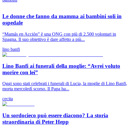
Le donne che fanno da mamma ai bambini soli in
ospedale
“Mamás en Acción” è una ONG con più di 2.500 volontari in
Spagna. Il suo obiettivo è dare affetto a più...
lino banfi
Lino Banfi ai funerali della moglie: “Avrei voluto
morire con lei”
Oggi sono stati celebrati i funerali di Lucia, la moglie di Lino Banfi,
morta mercoledì scorso. Il Papa ha...
cecita
Un sordocieco può essere diacono? La storia
straordinaria di Peter Hepp