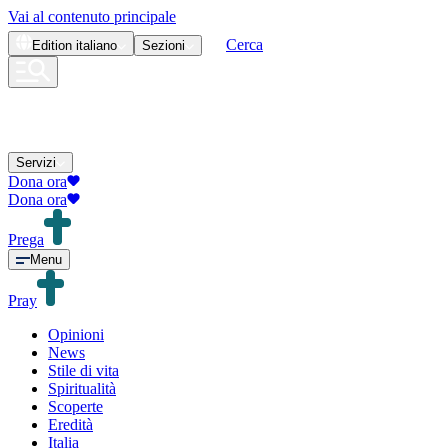
Vai al contenuto principale
Cerca
Edition
italiano
Sezioni
Servizi
Dona ora
Dona ora
Prega
Menu
Pray
Opinioni
News
Stile di vita
Spiritualità
Scoperte
Eredità
Italia