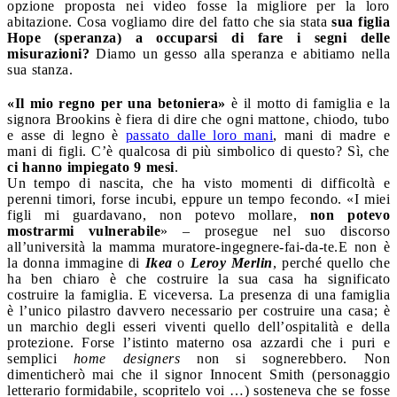
opzione proposta nei video fosse la migliore per la loro
abitazione. Cosa vogliamo dire del fatto che sia stata
sua figlia
Hope (speranza) a occuparsi di fare i segni delle
misurazioni?
Diamo un gesso alla speranza e abitiamo nella
sua stanza.
«Il mio regno per una betoniera»
è il motto di famiglia e la
signora Brookins è fiera di dire che ogni mattone, chiodo, tubo
e asse di legno è
passato dalle loro mani
, mani di madre e
mani di figli. C’è qualcosa di più simbolico di questo? Sì, che
ci hanno impiegato 9 mesi
.
Un tempo di nascita, che ha visto momenti di difficoltà e
perenni timori, forse incubi, eppure un tempo fecondo. «I miei
figli mi guardavano, non potevo mollare,
non potevo
mostrarmi vulnerabile
» – prosegue nel suo discorso
all’università la mamma muratore-ingegnere-fai-da-te.
E non è
la donna immagine di
Ikea
o
Leroy Merlin
, perché quello che
ha ben chiaro è che costruire la sua casa ha significato
costruire la famiglia. E viceversa. La presenza di una famiglia
è l’unico pilastro davvero necessario per costruire una casa; è
un marchio degli esseri viventi quello dell’ospitalità e della
protezione. Forse l’istinto materno osa azzardi che i puri e
semplici
home designers
non si sognerebbero. Non
dimenticherò mai che il signor Innocent Smith (personaggio
letterario formidabile, scopritelo voi …) sosteneva che se fosse