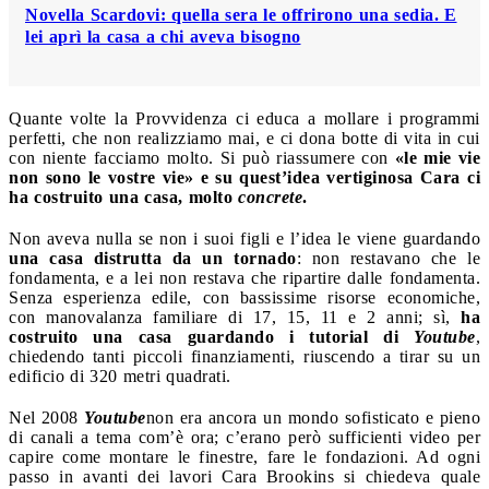
Novella Scardovi: quella sera le offrirono una sedia. E
lei aprì la casa a chi aveva bisogno
Quante volte la Provvidenza ci educa a mollare i programmi
perfetti, che non realizziamo mai, e ci dona botte di vita in cui
con niente facciamo molto. Si può riassumere con
«le mie vie
non sono le vostre vie» e su quest’idea vertiginosa Cara ci
ha costruito una casa, molto
concrete
.
Non aveva nulla se non i suoi figli e l’idea le viene guardando
una casa distrutta da un tornado
: non restavano che le
fondamenta, e a lei non restava che ripartire dalle fondamenta.
Senza esperienza edile, con bassissime risorse economiche,
con manovalanza familiare di 17, 15, 11 e 2 anni; sì,
ha
costruito una casa guardando i tutorial di
Youtube
,
chiedendo tanti piccoli finanziamenti, riuscendo a tirar su un
edificio di 320 metri quadrati.
Nel 2008
Youtube
non era ancora un mondo sofisticato e pieno
di canali a tema com’è ora; c’erano però sufficienti video per
capire come montare le finestre, fare le fondazioni. Ad ogni
passo in avanti dei lavori Cara Brookins si chiedeva quale