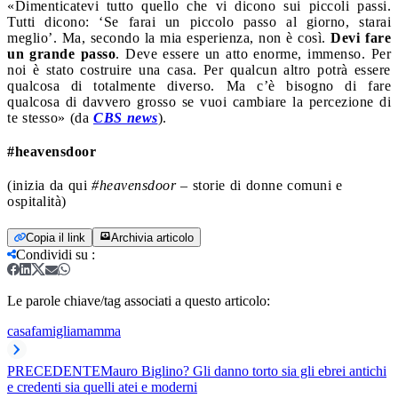
«Dimenticatevi tutto quello che vi dicono sui piccoli passi.
Tutti dicono: ‘Se farai un piccolo passo al giorno, starai
meglio’. Ma, secondo la mia esperienza, non è così.
Devi fare
un grande passo
. Deve essere un atto enorme, immenso. Per
noi è stato costruire una casa. Per qualcun altro potrà essere
qualcosa di totalmente diverso. Ma c’è bisogno di fare
qualcosa di davvero grosso se vuoi cambiare la percezione di
te stesso» (da
CBS news
).
#heavensdoor
(inizia da qui
#heavensdoor
– storie di donne comuni e
ospitalità)
Copia il link
Archivia articolo
Condividi su
:
Le parole chiave/tag associati a questo articolo:
casa
famiglia
mamma
PRECEDENTE
Mauro Biglino? Gli danno torto sia gli ebrei antichi
e credenti sia quelli atei e moderni