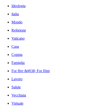
Ideologia
Italia
Mondo
Religione
Vaticano
Casa
Coppia
Famiglia
For Her &#038; For Him
Lavoro
Salute
Vecchiaia
Virtuale