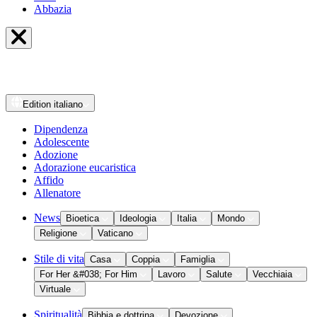
Abbazia
Edition
italiano
Dipendenza
Adolescente
Adozione
Adorazione eucaristica
Affido
Allenatore
News
Bioetica
Ideologia
Italia
Mondo
Religione
Vaticano
Stile di vita
Casa
Coppia
Famiglia
For Her &#038; For Him
Lavoro
Salute
Vecchiaia
Virtuale
Spiritualità
Bibbia e dottrina
Devozione