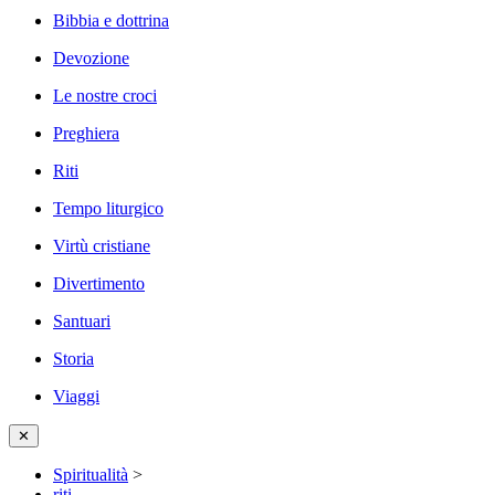
Bibbia e dottrina
Devozione
Le nostre croci
Preghiera
Riti
Tempo liturgico
Virtù cristiane
Divertimento
Santuari
Storia
Viaggi
✕
Spiritualità
>
riti