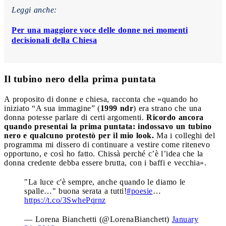
Leggi anche:
Per una maggiore voce delle donne nei momenti
decisionali della Chiesa
Il tubino nero della prima puntata
A proposito di donne e chiesa, racconta che «quando ho
iniziato “A sua immagine” (
1999 ndr
) era strano che una
donna potesse parlare di certi argomenti.
Ricordo ancora
quando presentai la prima puntata: indossavo un tubino
nero e qualcuno protestò per il mio look.
Ma i colleghi del
programma mi dissero di continuare a vestire come ritenevo
opportuno, e così ho fatto. Chissà perché c’è l’idea che la
donna credente debba essere brutta, con i baffi e vecchia».
"La luce c'è sempre, anche quando le diamo le
spalle…" buona serata a tutti!
#poesie
…
https://t.co/3SwhePqrnz
— Lorena Bianchetti (@LorenaBianchett)
January