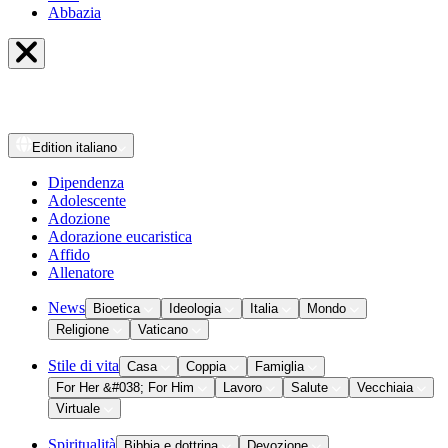
Abbazia
Edition
italiano
Dipendenza
Adolescente
Adozione
Adorazione eucaristica
Affido
Allenatore
News
Bioetica
Ideologia
Italia
Mondo
Religione
Vaticano
Stile di vita
Casa
Coppia
Famiglia
For Her &#038; For Him
Lavoro
Salute
Vecchiaia
Virtuale
Spiritualità
Bibbia e dottrina
Devozione