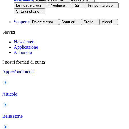
Le nostre croci
Preghiera
Riti
Tempo liturgico
Virtù cristiane
Scoperte
Divertimento
Santuari
Storia
Viaggi
Servizi
Newsletter
Applicazione
Annuncio
I nostri formati di punta
Approfondimenti
Articolo
Belle storie