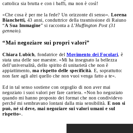
cattolica sia brutta e con i baffi, ma non è così!
«Che cosa è per me la fede? Un orizzonte di senso».
Lorena
Bianchetti,
43 anni, conduttrice della trasmissione di Raiuno
“
A Sua Immagine
” si racconta a
L’Huffington Post (31
gennaio).
“Mai negoziare sui propri valori”
Chiara Lubich
, fondatrice del
Movimento dei Focolari
, è
stata una delle sue maestre. «Mi ha insegnato la bellezza
dell’universalità, dello spirito di unitarietà che non è
appiattimento,
ma rispetto delle specificità
. E, soprattutto:
non fare agli altri quello che non vuoi venga fatto a te».
Ed in tal senso sostiene con orgoglio di non aver mai
negoziato i suoi valori per fare carriera. «Non ho negoziato
quando mi hanno proposto dei format che non condividevo
perché mi sembravano lontani dalla mia sensibilità.
E non si
può, né si deve, mai negoziare sui valori umani e sul
rispetto
».