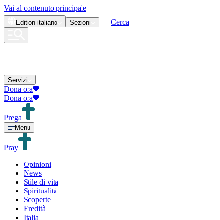
Vai al contenuto principale
Cerca
Edition
italiano
Sezioni
Servizi
Dona ora
Dona ora
Prega
Menu
Pray
Opinioni
News
Stile di vita
Spiritualità
Scoperte
Eredità
Italia