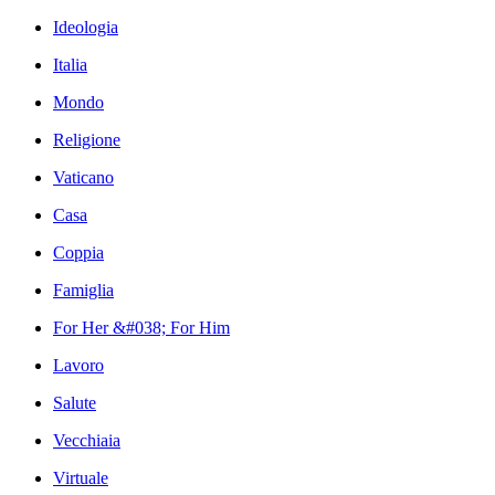
Ideologia
Italia
Mondo
Religione
Vaticano
Casa
Coppia
Famiglia
For Her &#038; For Him
Lavoro
Salute
Vecchiaia
Virtuale