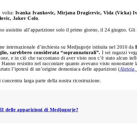
 volta:
Ivanka Ivankovic, Mirjana Dragicevic, Vida (Vicka) I
lovic, Jakov Colo
.
o assistito all’apparizione solo il primo giorno, il 24 giugno. Gli 
 internazionale d’inchiesta su Medjugorje istituita nel 2010 da
luglio, sarebbero considerata “soprannaturali”.
I sei ragazzi ve
zione, e in ciò che raccontano di aver visto non c’è stato alcun inf
i. Hanno resistito nel raccontare quanto avevano visto nonostante la
tato l’ipotesi di un’origine demoniaca delle apparizioni (
Aleteia
 concentra larga parte della nostra ricostruzione.
I delle apparizioni di Medjugorje?