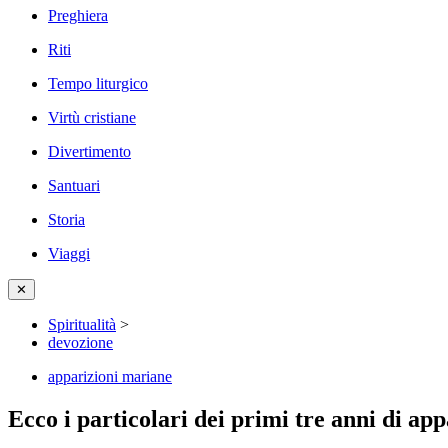
Preghiera
Riti
Tempo liturgico
Virtù cristiane
Divertimento
Santuari
Storia
Viaggi
✕
Spiritualità
>
devozione
apparizioni mariane
Ecco i particolari dei primi tre anni di a