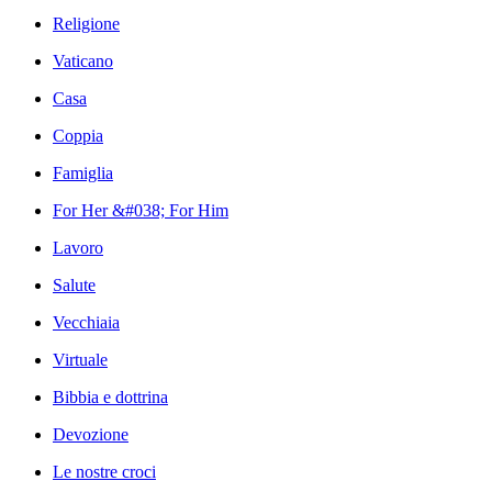
Religione
Vaticano
Casa
Coppia
Famiglia
For Her &#038; For Him
Lavoro
Salute
Vecchiaia
Virtuale
Bibbia e dottrina
Devozione
Le nostre croci