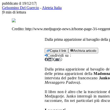
pubblicato il 19/12/17
|
Gelsomino Del Guercio
-
Aleteia Italia
|
9
min di lettura
Credito:
http://www.medjugorje-news.it/home-page-3/i-veggent
Dalla prima apparizione al bavaglio della
Copia il link
Archivia articolo
Condividi su
:
Dalla prima apparizione al bavaglio de
delle prima apparizioni della
Madonna
intervista del padre francescano
Janko
Messaggero Padova).
Il libro non è altro che la trascrizione
Medjugorje. Janko interrogò in maniera
raccontare, fin nei particolari più discus