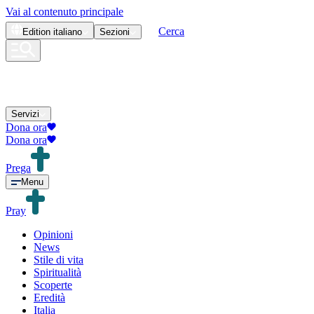
Vai al contenuto principale
Cerca
Edition
italiano
Sezioni
Servizi
Dona ora
Dona ora
Prega
Menu
Pray
Opinioni
News
Stile di vita
Spiritualità
Scoperte
Eredità
Italia