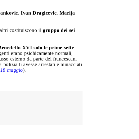
vankovic, Ivan Dragicevic, Marija
altri costituiscono il
gruppo dei sei
Benedetto XVI solo le prime sette
ggenti erano psichicamente normali,
lusso esterno da parte dei francescani
 polizia li avesse arrestati e minacciati
, 18 maggio
).