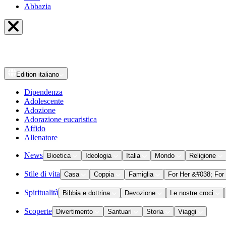
Abbazia
Edition
italiano
Dipendenza
Adolescente
Adozione
Adorazione eucaristica
Affido
Allenatore
News
Bioetica
Ideologia
Italia
Mondo
Religione
Stile di vita
Casa
Coppia
Famiglia
For Her &#038; For
Spiritualità
Bibbia e dottrina
Devozione
Le nostre croci
Scoperte
Divertimento
Santuari
Storia
Viaggi