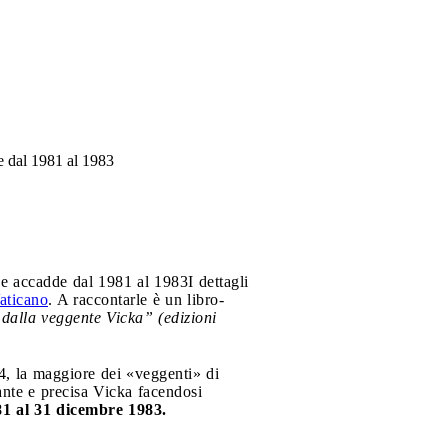
e dal 1981 al 1983
che accadde dal 1981 al 1983
I dettagli
aticano
. A raccontarle è un libro-
dalla veggente Vicka” (edizioni
964, la maggiore dei «veggenti» di
ante e precisa Vicka facendosi
81 al 31 dicembre 1983.