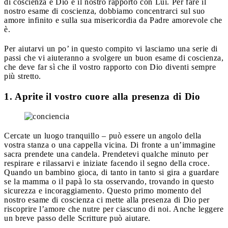
di coscienza è Dio e il nostro rapporto con Lui. Per fare il
nostro esame di coscienza, dobbiamo concentrarci sul suo
amore infinito e sulla sua misericordia da Padre amorevole che
è.
Per aiutarvi un po’ in questo compito vi lasciamo una serie di
passi che vi aiuteranno a svolgere un buon esame di coscienza,
che deve far sì che il vostro rapporto con Dio diventi sempre
più stretto.
1. Aprite il vostro cuore alla presenza di Dio
Cercate un luogo tranquillo – può essere un angolo della
vostra stanza o una cappella vicina. Di fronte a un’immagine
sacra prendete una candela. Prendetevi qualche minuto per
respirare e rilassarvi e iniziate facendo il segno della croce.
Quando un bambino gioca, di tanto in tanto si gira a guardare
se la mamma o il papà lo sta osservando, trovando in questo
sicurezza e incoraggiamento. Questo primo momento del
nostro esame di coscienza ci mette alla presenza di Dio per
riscoprire l’amore che nutre per ciascuno di noi. Anche leggere
un breve passo delle Scritture può aiutare.