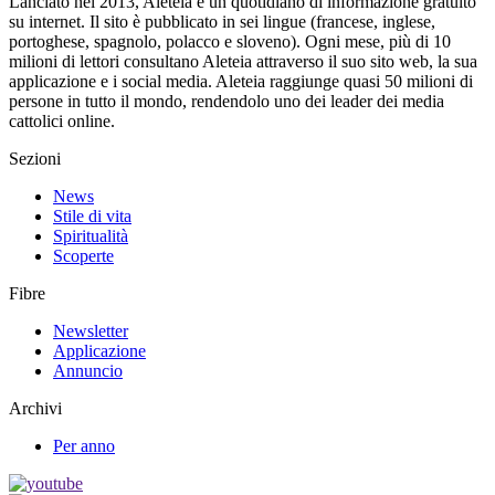
Lanciato nel 2013, Aleteia è un quotidiano di informazione gratuito
su internet. Il sito è pubblicato in sei lingue (francese, inglese,
portoghese, spagnolo, polacco e sloveno). Ogni mese, più di 10
milioni di lettori consultano Aleteia attraverso il suo sito web, la sua
applicazione e i social media. Aleteia raggiunge quasi 50 milioni di
persone in tutto il mondo, rendendolo uno dei leader dei media
cattolici online.
Sezioni
News
Stile di vita
Spiritualità
Scoperte
Fibre
Newsletter
Applicazione
Annuncio
Archivi
Per anno