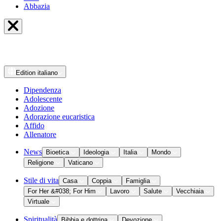
Abbazia
Edition
italiano
Dipendenza
Adolescente
Adozione
Adorazione eucaristica
Affido
Allenatore
News
Bioetica
Ideologia
Italia
Mondo
Religione
Vaticano
Stile di vita
Casa
Coppia
Famiglia
For Her &#038; For Him
Lavoro
Salute
Vecchiaia
Virtuale
Spiritualità
Bibbia e dottrina
Devozione