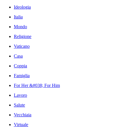
Ideologia
Italia
Mondo
Religione
Vaticano
Casa
Coppia
Famiglia
For Her &#038; For Him
Lavoro
Salute
Vecchiaia
Virtuale