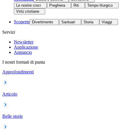
Le nostre croci
Preghiera
Riti
Tempo liturgico
Virtù cristiane
Scoperte
Divertimento
Santuari
Storia
Viaggi
Servizi
Newsletter
Applicazione
Annuncio
I nostri formati di punta
Approfondimenti
Articolo
Belle storie