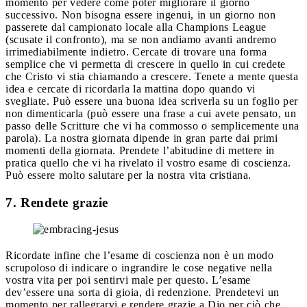
momento per vedere come poter migliorare il giorno
successivo. Non bisogna essere ingenui, in un giorno non
passerete dal campionato locale alla Champions League
(scusate il confronto), ma se non andiamo avanti andremo
irrimediabilmente indietro. Cercate di trovare una forma
semplice che vi permetta di crescere in quello in cui credete
che Cristo vi stia chiamando a crescere. Tenete a mente questa
idea e cercate di ricordarla la mattina dopo quando vi
svegliate. Può essere una buona idea scriverla su un foglio per
non dimenticarla (può essere una frase a cui avete pensato, un
passo delle Scritture che vi ha commosso o semplicemente una
parola). La nostra giornata dipende in gran parte dai primi
momenti della giornata. Prendete l’abitudine di mettere in
pratica quello che vi ha rivelato il vostro esame di coscienza.
Può essere molto salutare per la nostra vita cristiana.
7. Rendete grazie
Ricordate infine che l’esame di coscienza non è un modo
scrupoloso di indicare o ingrandire le cose negative nella
vostra vita per poi sentirvi male per questo. L’esame
dev’essere una sorta di gioia, di redenzione. Prendetevi un
momento per rallegrarvi e rendere grazie a Dio per ciò che