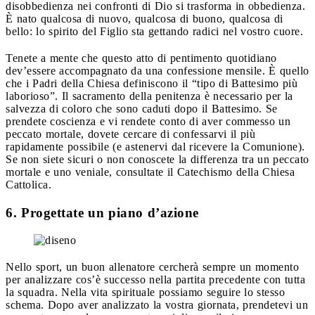
disobbedienza nei confronti di Dio si trasforma in obbedienza.
È nato qualcosa di nuovo, qualcosa di buono, qualcosa di
bello: lo spirito del Figlio sta gettando radici nel vostro cuore.
Tenete a mente che questo atto di pentimento quotidiano
dev’essere accompagnato da una confessione mensile. È quello
che i Padri della Chiesa definiscono il “tipo di Battesimo più
laborioso”. Il sacramento della penitenza è necessario per la
salvezza di coloro che sono caduti dopo il Battesimo. Se
prendete coscienza e vi rendete conto di aver commesso un
peccato mortale, dovete cercare di confessarvi il più
rapidamente possibile (e astenervi dal ricevere la Comunione).
Se non siete sicuri o non conoscete la differenza tra un peccato
mortale e uno veniale, consultate il Catechismo della Chiesa
Cattolica.
6. Progettate un piano d’azione
Nello sport, un buon allenatore cercherà sempre un momento
per analizzare cos’è successo nella partita precedente con tutta
la squadra. Nella vita spirituale possiamo seguire lo stesso
schema. Dopo aver analizzato la vostra giornata, prendetevi un