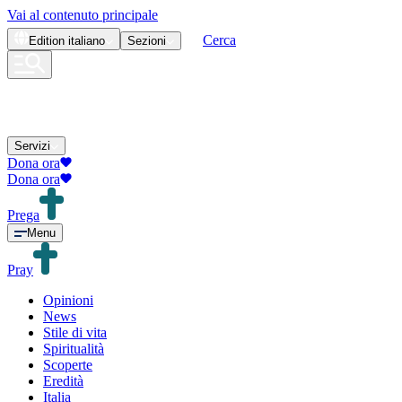
Vai al contenuto principale
Cerca
Edition
italiano
Sezioni
Servizi
Dona ora
Dona ora
Prega
Menu
Pray
Opinioni
News
Stile di vita
Spiritualità
Scoperte
Eredità
Italia