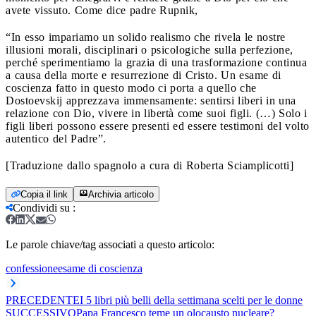
avete vissuto. Come dice padre Rupnik,
“In esso impariamo un solido realismo che rivela le nostre
illusioni morali, disciplinari o psicologiche sulla perfezione,
perché sperimentiamo la grazia di una trasformazione continua
a causa della morte e resurrezione di Cristo. Un esame di
coscienza fatto in questo modo ci porta a quello che
Dostoevskij apprezzava immensamente: sentirsi liberi in una
relazione con Dio, vivere in libertà come suoi figli. (…) Solo i
figli liberi possono essere presenti ed essere testimoni del volto
autentico del Padre”.
[Traduzione dallo spagnolo a cura di Roberta Sciamplicotti]
Copia il link
Archivia articolo
Condividi su
:
Le parole chiave/tag associati a questo articolo:
confessione
esame di coscienza
PRECEDENTE
I 5 libri più belli della settimana scelti per le donne
SUCCESSIVO
Papa Francesco teme un olocausto nucleare?