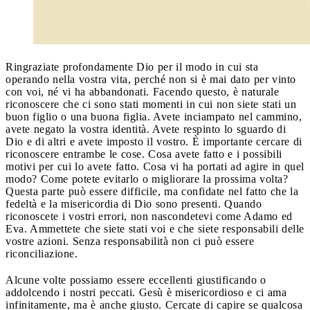
Ringraziate profondamente Dio per il modo in cui sta
operando nella vostra vita, perché non si è mai dato per vinto
con voi, né vi ha abbandonati. Facendo questo, è naturale
riconoscere che ci sono stati momenti in cui non siete stati un
buon figlio o una buona figlia. Avete inciampato nel cammino,
avete negato la vostra identità. Avete respinto lo sguardo di
Dio e di altri e avete imposto il vostro. È importante cercare di
riconoscere entrambe le cose. Cosa avete fatto e i possibili
motivi per cui lo avete fatto. Cosa vi ha portati ad agire in quel
modo? Come potete evitarlo o migliorare la prossima volta?
Questa parte può essere difficile, ma confidate nel fatto che la
fedeltà e la misericordia di Dio sono presenti. Quando
riconoscete i vostri errori, non nascondetevi come Adamo ed
Eva. Ammettete che siete stati voi e che siete responsabili delle
vostre azioni. Senza responsabilità non ci può essere
riconciliazione.
Alcune volte possiamo essere eccellenti giustificando o
addolcendo i nostri peccati. Gesù è misericordioso e ci ama
infinitamente, ma è anche giusto. Cercate di capire se qualcosa