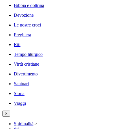
Bibbia e dottrina
Devozione
Le nostre croci
Preghiera
Riti
Tempo liturgico
Virtù cristiane
Divertimento
Santuari
Storia
Viaggi
✕
Spiritualità
>
riti