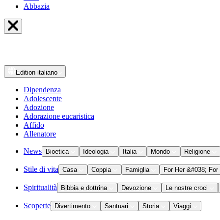
Abbazia
Edition
italiano
Dipendenza
Adolescente
Adozione
Adorazione eucaristica
Affido
Allenatore
News
Bioetica
Ideologia
Italia
Mondo
Religione
Stile di vita
Casa
Coppia
Famiglia
For Her &#038; For
Spiritualità
Bibbia e dottrina
Devozione
Le nostre croci
Scoperte
Divertimento
Santuari
Storia
Viaggi