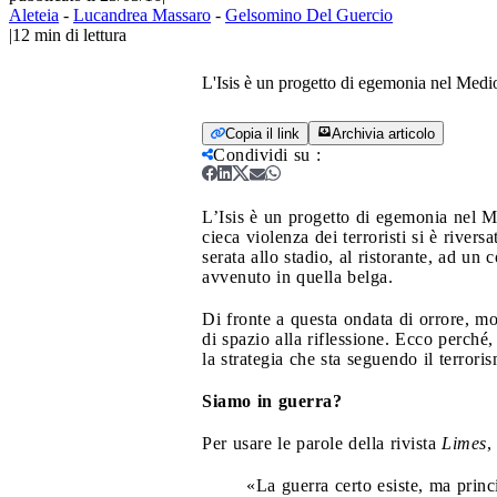
Aleteia
-
Lucandrea Massaro
-
Gelsomino Del Guercio
|
12
min di lettura
L'Isis è un progetto di egemonia nel Medio
Copia il link
Archivia articolo
Condividi su
:
L’Isis è un progetto di egemonia nel M
cieca violenza dei terroristi si è river
serata allo stadio, al ristorante, ad u
avvenuto in quella belga.
Di fronte a questa ondata di orrore, m
di spazio alla riflessione. Ecco perché
la strategia che sta seguendo il terrori
Siamo in guerra?
Per usare le parole della rivista
Limes
,
«La guerra certo esiste, ma prin