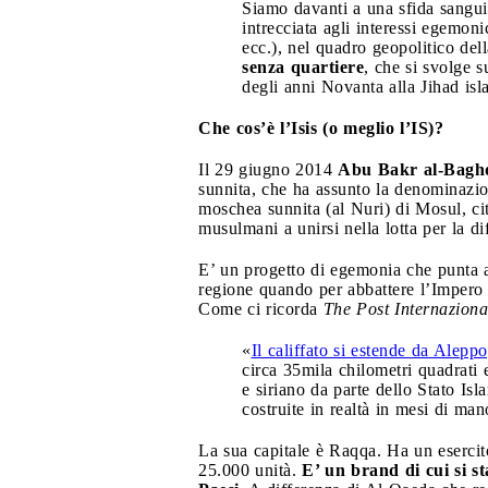
Siamo davanti a una sfida sanguin
intrecciata agli interessi egemon
ecc.), nel quadro geopolitico del
senza quartiere
, che si svolge s
degli anni Novanta alla Jihad isl
Che cos’è l’Isis (o meglio l’IS)?
Il 29 giugno 2014
Abu Bakr al-Bagh
sunnita, che ha assunto la denominazion
moschea sunnita (al Nuri) di Mosul, citt
musulmani a unirsi nella lotta per la 
E’ un progetto di egemonia che punta a 
regione quando per abbattere l’Impero 
Come ci ricorda
The Post Internaziona
«
Il califfato si estende da Aleppo
circa 35mila chilometri quadrati e
e siriano da parte dello Stato Isl
costruite in realtà in mesi di man
La sua capitale è Raqqa. Ha un esercito
25.000 unità.
E’ un brand di cui si st