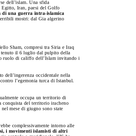
se dell’islam. Una sfida
 Egitto, Iran, paesi del Golfo
a di una guerra intra-islamica
rribili mostri: dal Gia algerino
 dello Sham, compresi tra Siria e Iraq
enuto il 6 luglio dal pulpito della
 ruolo di califfo dell’Islam invitando i
to dell’ingerenza occidentale nella
contro l’egemonia turca di Istanbul.
tualmente occupa un territorio di
a conquista del territorio iracheno
ne nel mese di giugno sono state
rerebbe complessivamente intorno alle
, i movimenti islamisti di altri