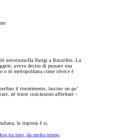
smo
el terrorismo
Da Parigi a Bruxelles. La
leggete, aveva deciso di passare una
rto o in metropolitana come invece è
rfino il risentimento, lascino un po’
re, né trarre conclusioni affrettate –
aliana, la risposta è si.
osi tra loro, da molto tempo
.