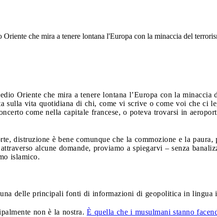
 Oriente che mira a tenere lontana l'Europa con la minaccia del terrori
edio Oriente che mira a tenere lontana l’Europa con la minaccia d
sata sulla vita quotidiana di chi, come vi scrive o come voi che ci 
n concerto come nella capitale francese, o poteva trovarsi in aeropo
orte, distruzione è bene comunque che la commozione e la paura, pe
, attraverso alcune domande, proviamo a spiegarvi – senza banalizza
smo islamico.
 una delle principali fonti di informazioni di geopolitica in lingua it
cipalmente non è la nostra.
È quella che i musulmani stanno facend