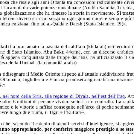
osa che risale agli anni Ottanta tra concezioni radicalmente diver
ici incarnati da varie potenze musulmane (Arabia Saudita, Turchia,
la globalizzazione che ha rimesso la storia in movimento.
Si tratt
u terreni diversi e in cui sorgono ogni giorno nuovi e sempre più te
amica egiziana, fino ad al-Qaida e Daesh (Stato Islamico, IS)».
dadi
ha proclamato la nascita del califfato (khilafah) nei territori
e di Stato Islamico. Abu Bakr, 44enne, con un discorso enfatico t
à appena conquistata dalle truppe dell’Isis, ha ufficializzato il suo
difesa della Ummah (la comunità araba).
ridisegnare il Medio Oriente rispetto all’attuale suddivisione frut
Ottomano, Inghilterra e Francia promisero agli arabi una nazione 
le
:
, nel nord della Siria, alla regione di Diyala, nell’est dell’Iraq
. At
 oltre 6 milioni di persone vivono sotto il suo controllo. La rapid
amico e le vittorie a raffica conseguite nell’arco di poche settima
ovre lungo due fiumi, il Tigri e l’Eufrate».
 che, secondo il calcolo di alcuni servizi d’intelligence, si aggi
anno appropriando, per conferire maggiore prestigio a se stessi