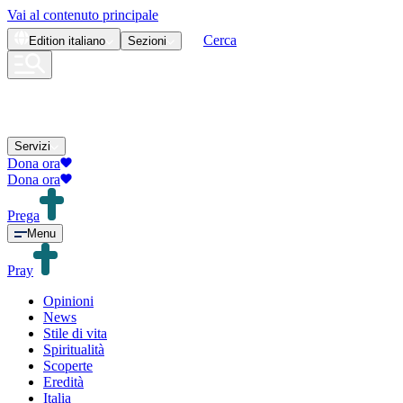
Vai al contenuto principale
Cerca
Edition
italiano
Sezioni
Servizi
Dona ora
Dona ora
Prega
Menu
Pray
Opinioni
News
Stile di vita
Spiritualità
Scoperte
Eredità
Italia