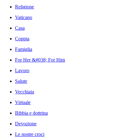
Religione
Vaticano
Casa
Coppia
Famiglia
For Her &#038; For Him
Lavoro
Salute
Vecchiaia
Virtuale
Bibbia e dottrina
Devozione
Le nostre croci