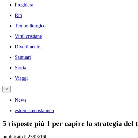
Preghiera
Riti
Tempo liturgico
Virtù cristiane
Divertimento
Santuari
Storia
Viaggi
✕
News
estremismo islamico
5 risposte più 1 per capire la strategia del 
pubblicato il 23/03/16
|