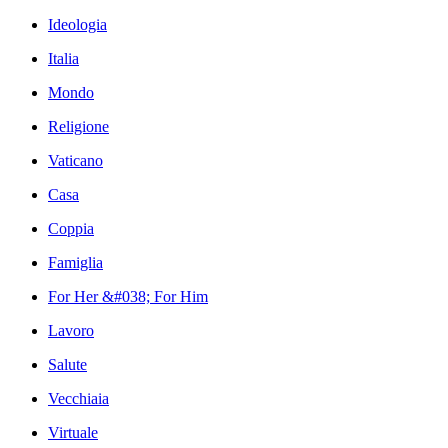
Ideologia
Italia
Mondo
Religione
Vaticano
Casa
Coppia
Famiglia
For Her &#038; For Him
Lavoro
Salute
Vecchiaia
Virtuale