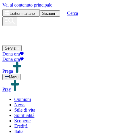
Vai al contenuto principale
Cerca
Edition
italiano
Sezioni
Servizi
Dona ora
Dona ora
Prega
Menu
Pray
Opinioni
News
Stile di vita
Spiritualità
Scoperte
Eredità
Italia