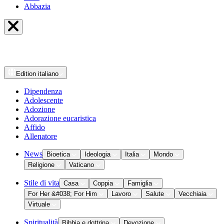
Abbazia
Edition
italiano
Dipendenza
Adolescente
Adozione
Adorazione eucaristica
Affido
Allenatore
News
Bioetica
Ideologia
Italia
Mondo
Religione
Vaticano
Stile di vita
Casa
Coppia
Famiglia
For Her &#038; For Him
Lavoro
Salute
Vecchiaia
Virtuale
Spiritualità
Bibbia e dottrina
Devozione