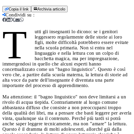
Copia il link
Archivia articolo
Condividi su
:
T
utti gli insegnanti lo dicono: se i genitori
leggessero regolarmente delle storie ai loro
figli, molte difficoltà potrebbero essere evitate
nella scuola primaria. Non si entra nel
linguaggio e nella lettura con un colpo di
bacchetta magica, ma per impregnazione,
immergendosi in quello che alcuni esperti hanno
concettualizzato come un "bagno linguistico". Questo è così
vero che, a partire dalla scuola materna, la lettura di storie ad
alta voce da parte dell'insegnante è diventata una parte
importante del processo di apprendimento.
Ma attenzione: il "bagno linguistico" non deve limitarsi a un
rivolo di acqua tiepida. Contrariamente al luogo comune
abbastanza diffuso che consiste a non preoccuparsi troppo
della qualità dei libri, ma a pensare che basti leggere per averla
vinta, qualunque sia il contenuto. Perché più tardi si potrà
anche saper leggere tecnicamente, ma non "amare" la lettura.
Questo è il dramma di molti adolescenti, allorché già dalla