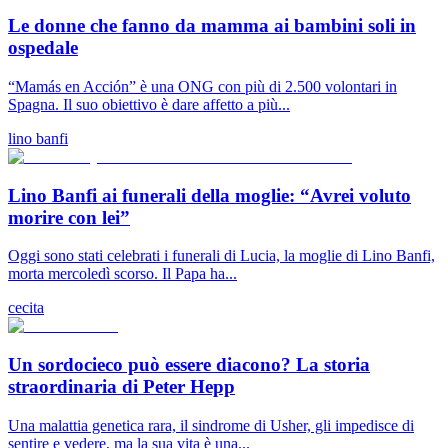
Le donne che fanno da mamma ai bambini soli in
ospedale
“Mamás en Acción” è una ONG con più di 2.500 volontari in
Spagna. Il suo obiettivo è dare affetto a più...
lino banfi
Lino Banfi ai funerali della moglie: “Avrei voluto
morire con lei”
Oggi sono stati celebrati i funerali di Lucia, la moglie di Lino Banfi,
morta mercoledì scorso. Il Papa ha...
cecita
Un sordocieco può essere diacono? La storia
straordinaria di Peter Hepp
Una malattia genetica rara, il sindrome di Usher, gli impedisce di
sentire e vedere, ma la sua vita è una...