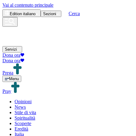
Vai al contenuto principale
Cerca
Edition
italiano
Sezioni
Servizi
Dona ora
Dona ora
Prega
Menu
Pray
Opinioni
News
Stile di vita
Spiritualità
Scoperte
Eredità
Italia