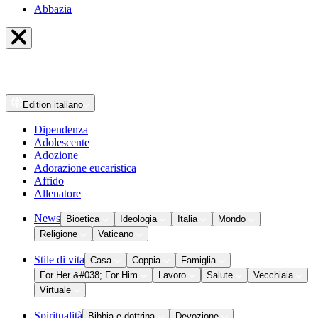
Abbazia
Edition
italiano
Dipendenza
Adolescente
Adozione
Adorazione eucaristica
Affido
Allenatore
News
Bioetica
Ideologia
Italia
Mondo
Religione
Vaticano
Stile di vita
Casa
Coppia
Famiglia
For Her &#038; For Him
Lavoro
Salute
Vecchiaia
Virtuale
Spiritualità
Bibbia e dottrina
Devozione