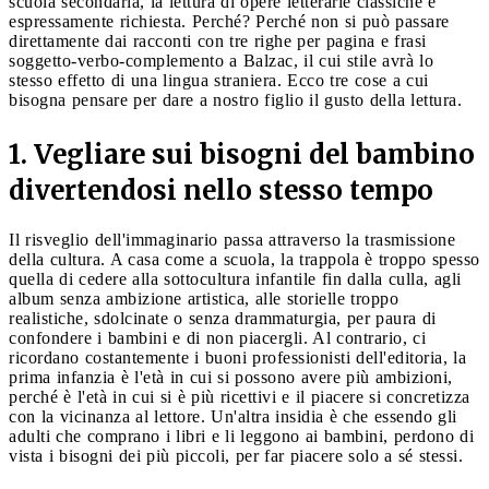
scuola secondaria, la lettura di opere letterarie classiche è
espressamente richiesta. Perché? Perché non si può passare
direttamente dai racconti con tre righe per pagina e frasi
soggetto-verbo-complemento a Balzac, il cui stile avrà lo
stesso effetto di una lingua straniera. Ecco tre cose a cui
bisogna pensare per dare a nostro figlio il gusto della lettura.
1. Vegliare sui bisogni del bambino
divertendosi nello stesso tempo
Il risveglio dell'immaginario passa attraverso la trasmissione
della cultura. A casa come a scuola, la trappola è troppo spesso
quella di cedere alla sottocultura infantile fin dalla culla, agli
album senza ambizione artistica, alle storielle troppo
realistiche, sdolcinate o senza drammaturgia, per paura di
confondere i bambini e di non piacergli. Al contrario, ci
ricordano costantemente i buoni professionisti dell'editoria, la
prima infanzia è l'età in cui si possono avere più ambizioni,
perché è l'età in cui si è più ricettivi e il piacere si concretizza
con la vicinanza al lettore. Un'altra insidia è che essendo gli
adulti che comprano i libri e li leggono ai bambini, perdono di
vista i bisogni dei più piccoli, per far piacere solo a sé stessi.