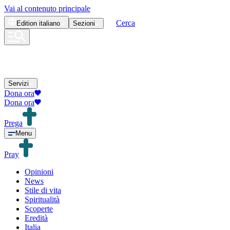
Vai al contenuto principale
Cerca
Edition
italiano
Sezioni
Servizi
Dona ora
Dona ora
Prega
Menu
Pray
Opinioni
News
Stile di vita
Spiritualità
Scoperte
Eredità
Italia