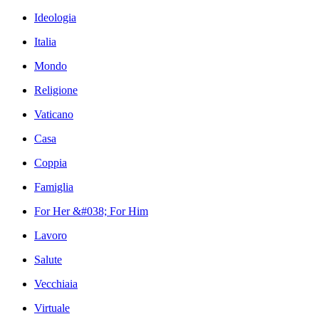
Ideologia
Italia
Mondo
Religione
Vaticano
Casa
Coppia
Famiglia
For Her &#038; For Him
Lavoro
Salute
Vecchiaia
Virtuale