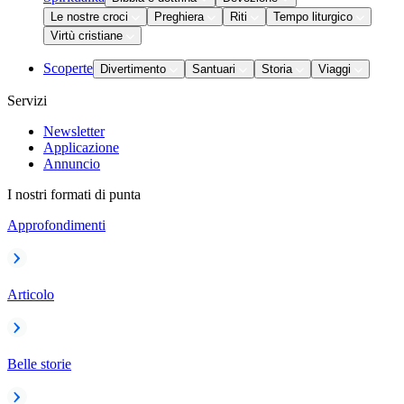
Le nostre croci
Preghiera
Riti
Tempo liturgico
Virtù cristiane
Scoperte
Divertimento
Santuari
Storia
Viaggi
Servizi
Newsletter
Applicazione
Annuncio
I nostri formati di punta
Approfondimenti
Articolo
Belle storie