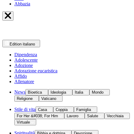
Abbazia
Edition
italiano
Dipendenza
Adolescente
Adozione
Adorazione eucaristica
Affido
Allenatore
News
Bioetica
Ideologia
Italia
Mondo
Religione
Vaticano
Stile di vita
Casa
Coppia
Famiglia
For Her &#038; For Him
Lavoro
Salute
Vecchiaia
Virtuale
Spiritualità
Bibbia e dottrina
Devozione