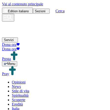
Vai al contenuto principale
Cerca
Edition
italiano
Sezioni
Servizi
Dona ora
Dona ora
Prega
Menu
Pray
Opinioni
News
Stile di vita
Spiritualità
Scoperte
Eredità
Italia