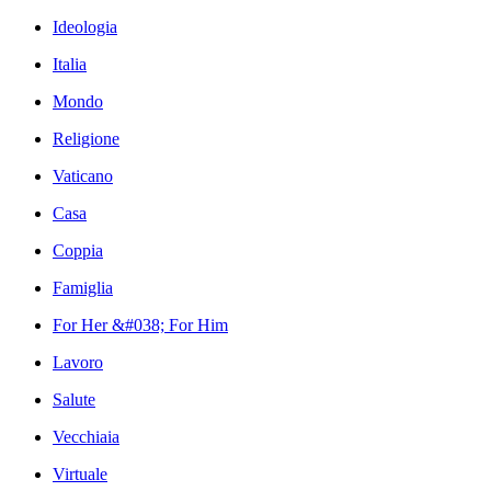
Ideologia
Italia
Mondo
Religione
Vaticano
Casa
Coppia
Famiglia
For Her &#038; For Him
Lavoro
Salute
Vecchiaia
Virtuale