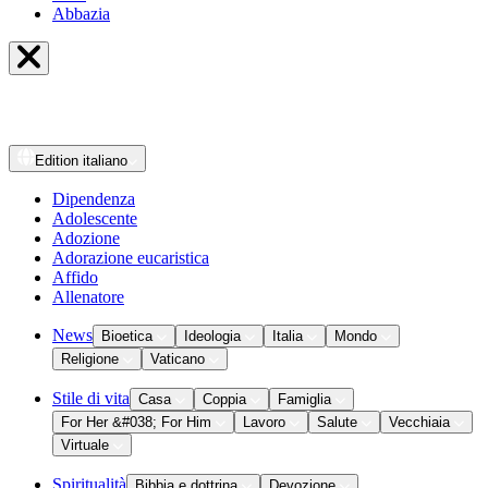
Abbazia
Edition
italiano
Dipendenza
Adolescente
Adozione
Adorazione eucaristica
Affido
Allenatore
News
Bioetica
Ideologia
Italia
Mondo
Religione
Vaticano
Stile di vita
Casa
Coppia
Famiglia
For Her &#038; For Him
Lavoro
Salute
Vecchiaia
Virtuale
Spiritualità
Bibbia e dottrina
Devozione