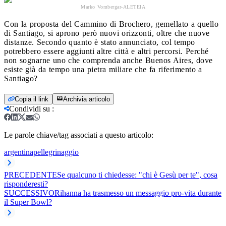
Marko Vombergar-ALETEIA
Con la proposta del Cammino di Brochero, gemellato a quello
di Santiago, si aprono però nuovi orizzonti, oltre che nuove
distanze. Secondo quanto è stato annunciato, col tempo
potrebbero essere aggiunti altre città e altri percorsi. Perché
non sognarne uno che comprenda anche Buenos Aires, dove
esiste già da tempo una pietra miliare che fa riferimento a
Santiago?
Copia il link
Archivia articolo
Condividi su
:
Le parole chiave/tag associati a questo articolo:
argentina
pellegrinaggio
PRECEDENTE
Se qualcuno ti chiedesse: "chi è Gesù per te", cosa
risponderesti?
SUCCESSIVO
Rihanna ha trasmesso un messaggio pro-vita durante
il Super Bowl?