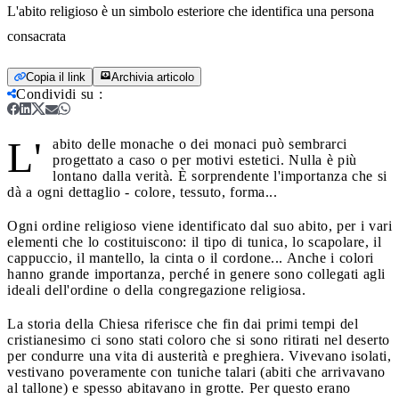
L'abito religioso è un simbolo esteriore che identifica una persona
consacrata
Copia il link
Archivia articolo
Condividi su
:
L'
abito delle monache o dei monaci può sembrarci
progettato a caso o per motivi estetici. Nulla è più
lontano dalla verità. È sorprendente l'importanza che si
dà a ogni dettaglio - colore, tessuto, forma...
Ogni ordine religioso viene identificato dal suo abito, per i vari
elementi che lo costituiscono: il tipo di tunica, lo scapolare, il
cappuccio, il mantello, la cinta o il cordone... Anche i colori
hanno grande importanza, perché in genere sono collegati agli
ideali dell'ordine o della congregazione religiosa.
La storia della Chiesa riferisce che fin dai primi tempi del
cristianesimo ci sono stati coloro che si sono ritirati nel deserto
per condurre una vita di austerità e preghiera. Vivevano isolati,
vestivano poveramente con tuniche talari (abiti che arrivavano
al tallone) e spesso abitavano in grotte. Per questo erano