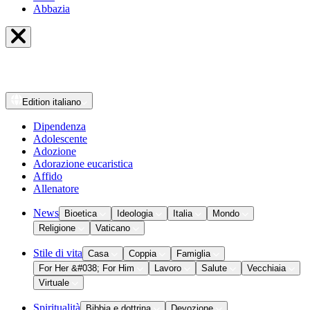
Abbazia
Edition
italiano
Dipendenza
Adolescente
Adozione
Adorazione eucaristica
Affido
Allenatore
News
Bioetica
Ideologia
Italia
Mondo
Religione
Vaticano
Stile di vita
Casa
Coppia
Famiglia
For Her &#038; For Him
Lavoro
Salute
Vecchiaia
Virtuale
Spiritualità
Bibbia e dottrina
Devozione