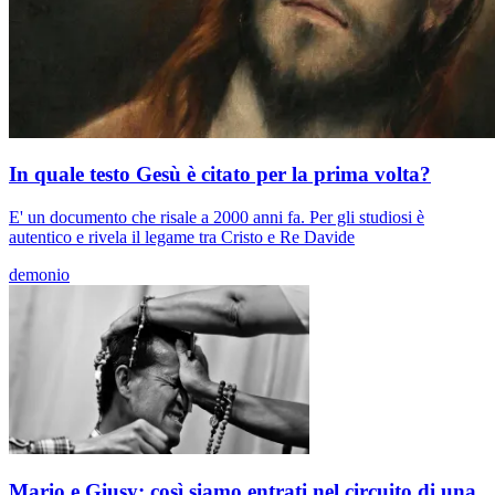
In quale testo Gesù è citato per la prima volta?
E' un documento che risale a 2000 anni fa. Per gli studiosi è
autentico e rivela il legame tra Cristo e Re Davide
demonio
Mario e Giusy: così siamo entrati nel circuito di una