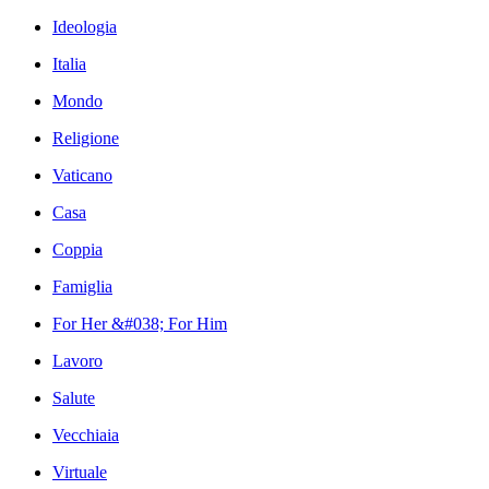
Ideologia
Italia
Mondo
Religione
Vaticano
Casa
Coppia
Famiglia
For Her &#038; For Him
Lavoro
Salute
Vecchiaia
Virtuale