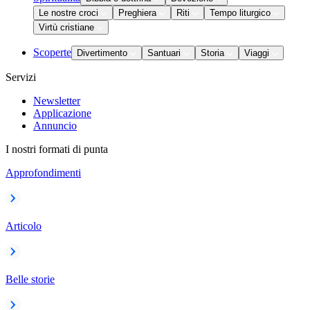
Le nostre croci
Preghiera
Riti
Tempo liturgico
Virtù cristiane
Scoperte
Divertimento
Santuari
Storia
Viaggi
Servizi
Newsletter
Applicazione
Annuncio
I nostri formati di punta
Approfondimenti
Articolo
Belle storie