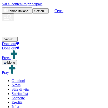
Vai al contenuto principale
Cerca
Edition
italiano
Sezioni
Servizi
Dona ora
Dona ora
Prega
Menu
Pray
Opinioni
News
Stile di vita
Spiritualità
Scoperte
Eredità
Italia