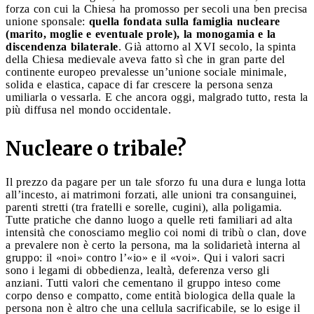
forza con cui la Chiesa ha promosso per secoli una ben precisa
unione sponsale:
quella fondata sulla famiglia nucleare
(marito, moglie e eventuale prole), la monogamia e la
discendenza bilaterale
. Già attorno al XVI secolo, la spinta
della Chiesa medievale aveva fatto sì che in gran parte del
continente europeo prevalesse un’unione sociale minimale,
solida e elastica, capace di far crescere la persona senza
umiliarla o vessarla. E che ancora oggi, malgrado tutto, resta la
più diffusa nel mondo occidentale.
Nucleare o tribale?
Il prezzo da pagare per un tale sforzo fu una dura e lunga lotta
all’incesto, ai matrimoni forzati, alle unioni tra consanguinei,
parenti stretti (tra fratelli e sorelle, cugini), alla poligamia.
Tutte pratiche che danno luogo a quelle reti familiari ad alta
intensità che conosciamo meglio coi nomi di tribù o clan, dove
a prevalere non è certo la persona, ma la solidarietà interna al
gruppo: il «noi» contro l’«io» e il «voi». Qui i valori sacri
sono i legami di obbedienza, lealtà, deferenza verso gli
anziani. Tutti valori che cementano il gruppo inteso come
corpo denso e compatto, come entità biologica della quale la
persona non è altro che una cellula sacrificabile, se lo esige il