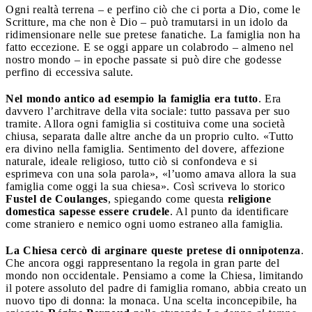
Ogni realtà terrena – e perfino ciò che ci porta a Dio, come le
Scritture, ma che non è Dio – può tramutarsi in un idolo da
ridimensionare nelle sue pretese fanatiche. La famiglia non ha
fatto eccezione. E se oggi appare un colabrodo – almeno nel
nostro mondo – in epoche passate si può dire che godesse
perfino di eccessiva salute.
Nel mondo antico ad esempio la famiglia era tutto
. Era
davvero l’architrave della vita sociale: tutto passava per suo
tramite. Allora ogni famiglia si costituiva come una società
chiusa, separata dalle altre anche da un proprio culto. «Tutto
era divino nella famiglia. Sentimento del dovere, affezione
naturale, ideale religioso, tutto ciò si confondeva e si
esprimeva con una sola parola», «l’uomo amava allora la sua
famiglia come oggi la sua chiesa». Così scriveva lo storico
Fustel de Coulanges
, spiegando come questa
religione
domestica sapesse essere crudele
. Al punto da identificare
come straniero e nemico ogni uomo estraneo alla famiglia.
La Chiesa cercò di arginare queste pretese di onnipotenza
.
Che ancora oggi rappresentano la regola in gran parte del
mondo non occidentale. Pensiamo a come la Chiesa, limitando
il potere assoluto del padre di famiglia romano, abbia creato un
nuovo tipo di donna: la monaca. Una scelta inconcepibile, ha