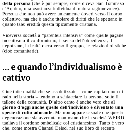
della persona
(che è pur sempre, come diceva San Tommaso
d’Aquino, una «sostanza individua di natura ragionevole»).
Persona che non può avere unicamente doveri verso il corpo
collettivo, ma che è anche titolare di diritti che le spettano in
quanto tale: eredità questa tipicamente cristiana.
Viceversa società a “parentela intensiva” come quelle pagane
incentivano il conformismo, il senso dell’obbedienza, il
nepotismo, la lealtà cieca verso il gruppo, le relazioni olistiche
(cioè comunitarie).
… e quando l’individualismo è
cattivo
Cioè tutte qualità che se assolutizzate – come capitato non di
rado nella storia – tendono a schiacciare la persona sotto il
tallone della comunità. D’altro canto è anche vero che a
l
giorno d’oggi anche quello dell’individuo è diventato una
specie di culto adorante
. Ma non appare casuale che questa
degenerazione sia avvenuta man mano che la società WEIRD
tagliava il cordone ombelicale col cristianesimo. Tanto è vero
che, come mostra Chantal Delsol nel suo libro di recente