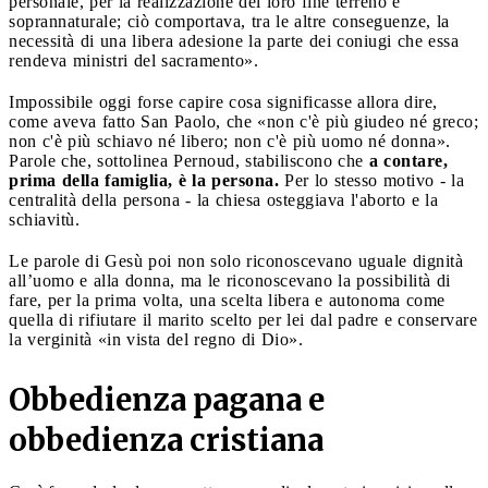
personale, per la realizzazione del loro fine terreno e
soprannaturale; ciò comportava, tra le altre conseguenze, la
necessità di una libera adesione la parte dei coniugi che essa
rendeva ministri del sacramento».
Impossibile oggi forse capire cosa significasse allora dire,
come aveva fatto San Paolo, che «non c'è più giudeo né greco;
non c'è più schiavo né libero; non c'è più uomo né donna».
Parole che, sottolinea Pernoud, stabiliscono che
a contare,
prima della famiglia, è la persona.
Per lo stesso motivo - la
centralità della persona - la chiesa osteggiava l'aborto e la
schiavitù.
Le parole di Gesù poi non solo riconoscevano uguale dignità
all’uomo e alla donna, ma le riconoscevano la possibilità di
fare, per la prima volta, una scelta libera e autonoma come
quella di rifiutare il marito scelto per lei dal padre e conservare
la verginità «in vista del regno di Dio».
Obbedienza pagana e
obbedienza cristiana