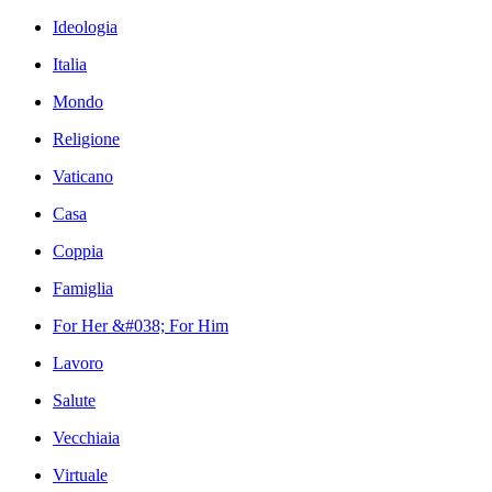
Ideologia
Italia
Mondo
Religione
Vaticano
Casa
Coppia
Famiglia
For Her &#038; For Him
Lavoro
Salute
Vecchiaia
Virtuale