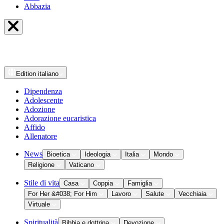
Abbazia
Edition
italiano
Dipendenza
Adolescente
Adozione
Adorazione eucaristica
Affido
Allenatore
News
Bioetica
Ideologia
Italia
Mondo
Religione
Vaticano
Stile di vita
Casa
Coppia
Famiglia
For Her &#038; For Him
Lavoro
Salute
Vecchiaia
Virtuale
Spiritualità
Bibbia e dottrina
Devozione