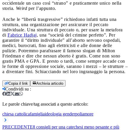
occidentale un caso così “strano” e praticamente unico nella
storia.
Weird
per l’appunto.
Anche le “libertà trasgressive” richiedono infatti tutta una
struttura, una organizzazione per assicurare il peccato
individuale. Una struttura di peccato o, per usare la metafora
di
Fabrice Hadjaj
, una “società del crimine perfetto”. Per
garantire il “diritto individuale” all’aborto servono ospedali,
medici, burocrati, fino agli elettricisti e alle donne delle
pulizie. Potremmo parafrasare il famoso slogan di Milton
Friedman e dire che nessun aborto è gratis. Come non sono
gratis PMA e GPA. E presto o tardi, come sempre accade con
le forme di oppressione sociale, saranno i mezzi – le strutture –
a diventare fini. Schiacciando nel loro ingranaggio la persona.
Copia il link
Archivia articolo
Condividi su
:
Le parole chiave/tag associati a questo articolo:
chiesa cattolica
famiglia
ideologia gender
poliamore
PRECEDENTE
8 consigli per una catechesi meno pesante e più