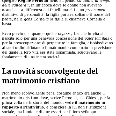
spiegato
Régine Pernoud
nello stupendo
La donna
al tempo
delle cattedrali,
in un’epoca dove le donne non avevano
neanche – a differenza dei fratelli maschi – un
praenomen
distintivo di personalità: la figlia portava soltanto il nome del
padre, nella
gens Cornelia
la figlia si chiamava Cornelia e
basta.
Ecco perciò che quando quelle ragazze, lasciate in vita alla
nascita solo per una benevola concessione del
pater familias
o
per la preoccupazione di perpetuare la famiglia, disobbedivano
ai suoi ordini rifiutando il matrimonio combinato in previsione
del quale la loro vita era stata risparmiata, scuotevano le
fondamenta di una intera società.
La novità sconvolgente del
matrimonio cristiano
Non meno sconvolgente per il costume antico era anche il
matrimonio cristiano dove, scrive Pernoud, «la Chiesa, per la
prima volta nella storia del mondo,
vede il matrimonio in
rapporto all’individuo
, e considera in lui non l’istituzione
sociale, ma l’unione di due esseri per il loro sviluppo