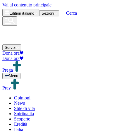
Vai al contenuto principale
Cerca
Edition
italiano
Sezioni
Servizi
Dona ora
Dona ora
Prega
Menu
Pray
Opinioni
News
Stile di vita
Spiritualità
Scoperte
Eredità
Italia