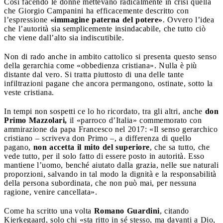
Così facendo le donne mettevano radicalmente in crisi quella
che Giorgio Campanini ha efficacemente descritto con
l’espressione
«immagine paterna del potere»
. Ovvero l’idea
che l’autorità sia semplicemente insindacabile, che tutto ciò
che viene dall’alto sia indiscutibile.
Non di rado anche in ambito cattolico si presenta questo senso
della gerarchia come «obbedienza cristiana». Nulla è più
distante dal vero. Si tratta piuttosto di una delle tante
infiltrazioni pagane che ancora permangono, ostinate, sotto la
veste cristiana.
In tempi non sospetti ce lo ho ricordato, tra gli altri, anche
don
Primo Mazzolari,
il «parroco d’Italia» commemorato con
ammirazione da papa Francesco nel 2017: «Il senso gerarchico
cristiano – scriveva don Primo –, a differenza di quello
pagano,
non accetta il mito del superiore
, che sa tutto, che
vede tutto, per il solo fatto di essere posto in autorità. Esso
mantiene l’uomo, benché aiutato dalla grazia, nelle sue naturali
proporzioni, salvando in tal modo la dignità e la responsabilità
della persona subordinata, che non può mai, per nessuna
ragione, venire cancellata».
Come ha scritto una volta
Romano Guardini
, citando
Kierkegaard, solo chi «sta ritto in sé stesso, ma davanti a Dio,