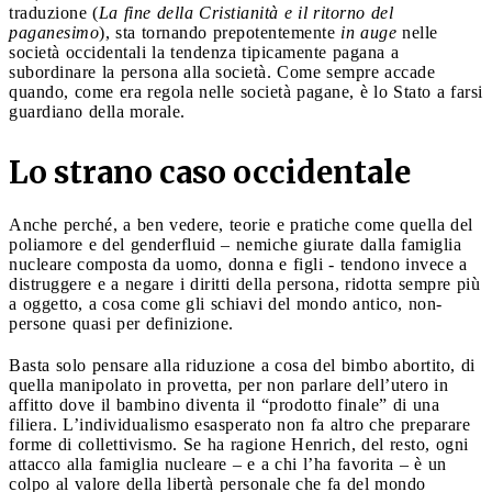
traduzione (
La fine della Cristianità e il ritorno del
paganesimo
), sta tornando prepotentemente
in auge
nelle
società occidentali la tendenza tipicamente pagana a
subordinare la persona alla società. Come sempre accade
quando, come era regola nelle società pagane, è lo Stato a farsi
guardiano della morale.
Lo strano caso occidentale
Anche perché, a ben vedere, teorie e pratiche come quella del
poliamore e del genderfluid – nemiche giurate dalla famiglia
nucleare composta da uomo, donna e figli - tendono invece a
distruggere e a negare i diritti della persona, ridotta sempre più
a oggetto, a cosa come gli schiavi del mondo antico, non-
persone quasi per definizione.
Basta solo pensare alla riduzione a cosa del bimbo abortito, di
quella manipolato in provetta, per non parlare dell’utero in
affitto dove il bambino diventa il “prodotto finale” di una
filiera. L’individualismo esasperato non fa altro che preparare
forme di collettivismo. Se ha ragione Henrich, del resto, ogni
attacco alla famiglia nucleare – e a chi l’ha favorita – è un
colpo al valore della libertà personale che fa del mondo