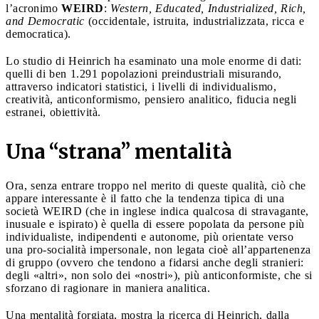
l’acronimo
WEIRD
:
Western, Educated, Industrialized, Rich,
and Democratic
(occidentale, istruita, industrializzata, ricca e
democratica).
Lo studio di Heinrich ha esaminato una mole enorme di dati:
quelli di ben 1.291 popolazioni preindustriali misurando,
attraverso indicatori statistici, i livelli di individualismo,
creatività, anticonformismo, pensiero analitico, fiducia negli
estranei, obiettività.
Una “strana” mentalità
Ora, senza entrare troppo nel merito di queste qualità, ciò che
appare interessante è il fatto che la tendenza tipica di una
società WEIRD (che in inglese indica qualcosa di stravagante,
inusuale e ispirato) è quella di essere popolata da persone più
individualiste, indipendenti e autonome, più orientate verso
una pro-socialità impersonale, non legata cioè all’appartenenza
di gruppo (ovvero che tendono a fidarsi anche degli stranieri:
degli «altri», non solo dei «nostri»), più anticonformiste, che si
sforzano di ragionare in maniera analitica.
Una mentalità forgiata, mostra la ricerca di Heinrich, dalla