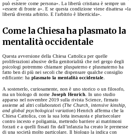
può esistere come persona». La libertà cristiana è sempre un
«essere di fronte a». E se questa condizione viene disattesa «la
libertà diventa arbitrio. E l'arbitrio è liberticida».
Come la Chiesa ha plasmato la
mentalità occidentale
Questa avversione della Chiesa Cattolica per quelle
proliferazioni abusive della genitorialità che nel gergo degli
psicologi potremmo chiamare pluspaterno e plusmaterno ha
fatto ben di più nei secoli che dispensare qualche consiglio
edificante: ha
plasmato la mentalità occidentale
.
A sostenerlo, curiosamente, non è uno storico o un filosofo,
ma un biologo di nome
Joseph Henrich
. In uno studio
apparso nel novembre 2019 sulla rivista Science, firmato
assieme ad altri collaboratori (
The Church, intensive kinship,
and global psychological variation
) Henrich afferma che la
Chiesa Cattolica, con la sua lotta inesausta e plurisecolare
contro incesto e poligamia, mettendo barriere ai matrimoni
forzati e a quelli fissati fin dall’infanzia ha creato le premesse
di una società molto particolare. Il biologo la indica con