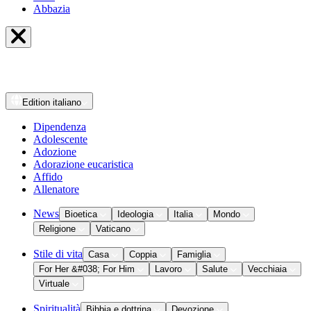
Abbazia
Edition
italiano
Dipendenza
Adolescente
Adozione
Adorazione eucaristica
Affido
Allenatore
News
Bioetica
Ideologia
Italia
Mondo
Religione
Vaticano
Stile di vita
Casa
Coppia
Famiglia
For Her &#038; For Him
Lavoro
Salute
Vecchiaia
Virtuale
Spiritualità
Bibbia e dottrina
Devozione