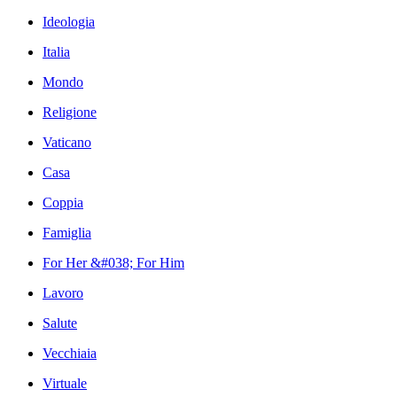
Ideologia
Italia
Mondo
Religione
Vaticano
Casa
Coppia
Famiglia
For Her &#038; For Him
Lavoro
Salute
Vecchiaia
Virtuale