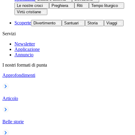
Le nostre croci
Preghiera
Riti
Tempo liturgico
Virtù cristiane
Scoperte
Divertimento
Santuari
Storia
Viaggi
Servizi
Newsletter
Applicazione
Annuncio
I nostri formati di punta
Approfondimenti
Articolo
Belle storie