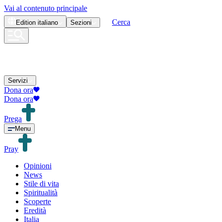
Vai al contenuto principale
Cerca
Edition
italiano
Sezioni
Servizi
Dona ora
Dona ora
Prega
Menu
Pray
Opinioni
News
Stile di vita
Spiritualità
Scoperte
Eredità
Italia