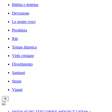
Bibbia e dottrina
Devozione
Le nostre croci
Preghiera
Riti
Tempo liturgico
Virtù cristiane
Divertimento
Santuari
Storia
Viaggi
✕
§NEW SUBCATEGORIES ##DON’T USE##
>