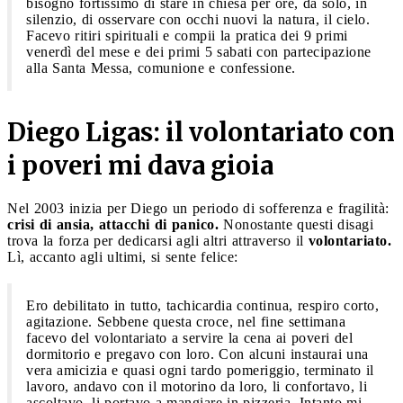
bisogno fortissimo di stare in chiesa per ore, da solo, in
silenzio, di osservare con occhi nuovi la natura, il cielo.
Facevo ritiri spirituali e compii la pratica dei 9 primi
venerdì del mese e dei primi 5 sabati con partecipazione
alla Santa Messa, comunione e confessione.
Diego Ligas: il volontariato con
i poveri mi dava gioia
Nel 2003 inizia per Diego un periodo di sofferenza e fragilità:
crisi di ansia, attacchi di panico.
Nonostante questi disagi
trova la forza per dedicarsi agli altri attraverso il
volontariato.
Lì, accanto agli ultimi, si sente felice:
Ero debilitato in tutto, tachicardia continua, respiro corto,
agitazione. Sebbene questa croce, nel fine settimana
facevo del volontariato a servire la cena ai poveri del
dormitorio e pregavo con loro. Con alcuni instaurai una
vera amicizia e quasi ogni tardo pomeriggio, terminato il
lavoro, andavo con il motorino da loro, li confortavo, li
ascoltavo, li portavo a mangiare in pizzeria. Intanto mi