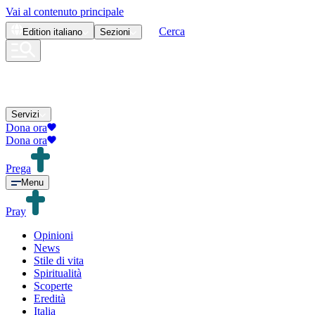
Vai al contenuto principale
Cerca
Edition
italiano
Sezioni
Servizi
Dona ora
Dona ora
Prega
Menu
Pray
Opinioni
News
Stile di vita
Spiritualità
Scoperte
Eredità
Italia