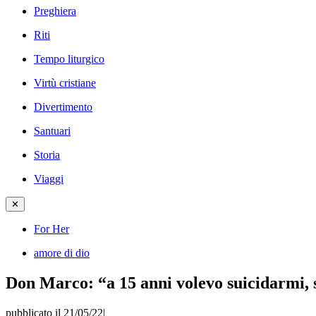
Preghiera
Riti
Tempo liturgico
Virtù cristiane
Divertimento
Santuari
Storia
Viaggi
✕
For Her
amore di dio
Don Marco: “a 15 anni volevo suicidarmi, 
pubblicato il 21/05/22
|