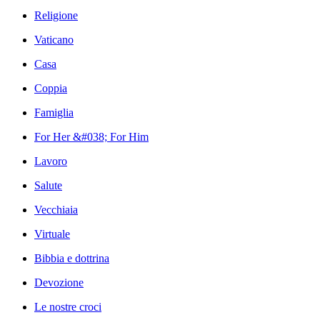
Religione
Vaticano
Casa
Coppia
Famiglia
For Her &#038; For Him
Lavoro
Salute
Vecchiaia
Virtuale
Bibbia e dottrina
Devozione
Le nostre croci