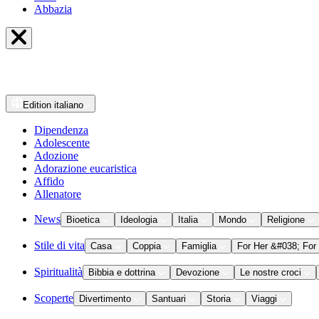
Abbazia
Edition
italiano
Dipendenza
Adolescente
Adozione
Adorazione eucaristica
Affido
Allenatore
News
Bioetica
Ideologia
Italia
Mondo
Religione
Stile di vita
Casa
Coppia
Famiglia
For Her &#038; For
Spiritualità
Bibbia e dottrina
Devozione
Le nostre croci
Scoperte
Divertimento
Santuari
Storia
Viaggi