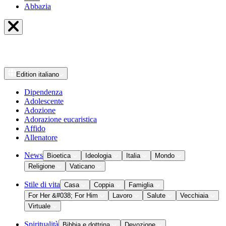
Abbazia
Edition
italiano
Dipendenza
Adolescente
Adozione
Adorazione eucaristica
Affido
Allenatore
News
Bioetica
Ideologia
Italia
Mondo
Religione
Vaticano
Stile di vita
Casa
Coppia
Famiglia
For Her &#038; For Him
Lavoro
Salute
Vecchiaia
Virtuale
Spiritualità
Bibbia e dottrina
Devozione