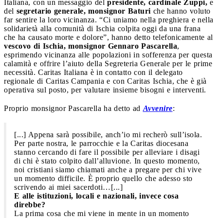
Italiana, con un messaggio del
presidente, cardinale Zuppi,
e
del
segretario generale, monsignor Baturi
che hanno voluto
far sentire la loro vicinanza. “Ci uniamo nella preghiera e nella
solidarietà alla comunità di Ischia colpita oggi da una frana
che ha causato morte e dolore”, hanno detto telefonicamente al
vescovo di Ischia, monsignor Gennaro Pascarella
,
esprimendo vicinanza alle popolazioni in sofferenza per questa
calamità e offrire l’aiuto della Segreteria Generale per le prime
necessità. Caritas Italiana è in contatto con il delegato
regionale di Caritas Campania e con Caritas Ischia, che è già
operativa sul posto, per valutare insieme bisogni e interventi.
Proprio monsignor Pascarella ha detto ad
Avvenire
:
[...] Appena sarà possibile, anch’io mi recherò sull’isola.
Per parte nostra, le parrocchie e la Caritas diocesana
stanno cercando di fare il possibile per alleviare i disagi
di chi è stato colpito dall’alluvione. In questo momento,
noi cristiani siamo chiamati anche a pregare per chi vive
un momento difficile. È proprio quello che adesso sto
scrivendo ai miei sacerdoti…[...]
E alle istituzioni, locali e nazionali, invece cosa
direbbe?
La prima cosa che mi viene in mente in un momento