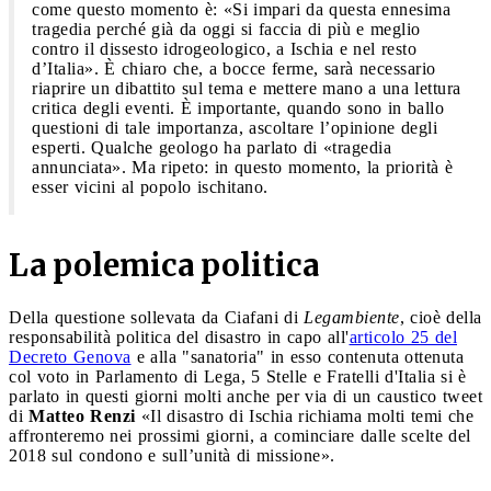
come questo momento è: «Si impari da questa ennesima
tragedia perché già da oggi si faccia di più e meglio
contro il dissesto idrogeologico, a Ischia e nel resto
d’Italia». È chiaro che, a bocce ferme, sarà necessario
riaprire un dibattito sul tema e mettere mano a una lettura
critica degli eventi. È importante, quando sono in ballo
questioni di tale importanza, ascoltare l’opinione degli
esperti. Qualche geologo ha parlato di «tragedia
annunciata». Ma ripeto: in questo momento, la priorità è
esser vicini al popolo ischitano.
La polemica politica
Della questione sollevata da Ciafani di
Legambiente
, cioè della
responsabilità politica del disastro in capo all'
articolo 25 del
Decreto Genova
e alla "sanatoria" in esso contenuta ottenuta
col voto in Parlamento di Lega, 5 Stelle e Fratelli d'Italia si è
parlato in questi giorni molti anche per via di un caustico tweet
di
Matteo Renzi
«Il disastro di Ischia richiama molti temi che
affronteremo nei prossimi giorni, a cominciare dalle scelte del
2018 sul condono e sull’unità di missione».