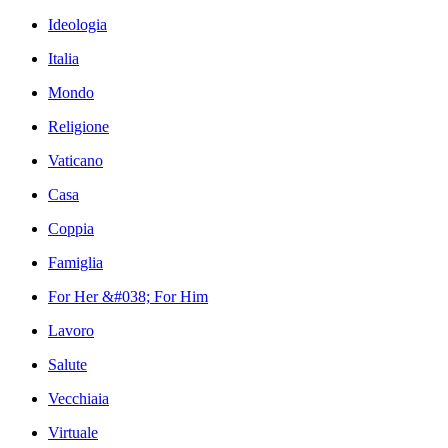
Ideologia
Italia
Mondo
Religione
Vaticano
Casa
Coppia
Famiglia
For Her &#038; For Him
Lavoro
Salute
Vecchiaia
Virtuale