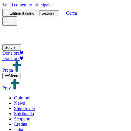
Vai al contenuto principale
Cerca
Edition
italiano
Sezioni
Servizi
Dona ora
Dona ora
Prega
Menu
Pray
Opinioni
News
Stile di vita
Spiritualità
Scoperte
Eredità
Italia