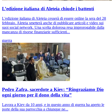
L’edizione italiana di Aleteia chiude i battenti
L'edizione italiana di Aleteia cesserà di essere online la sera del 28
febbraio. Aleteia smetterà anche di pubblicare articoli e video sui
suoi social network. Una scelta dolorosa resa improrogabile dalla
mancanza di risorse finanziarie sufficienti...
guerra
Pedro Zafra, sacerdote a Kiev: “Ringraziamo Dio
ogni giorno per il dono della vita”
Lavora a Kiev da 10 anni, e in questo anno di guerra ha aperto le
porte della sua parrocchia a chiunque ne...