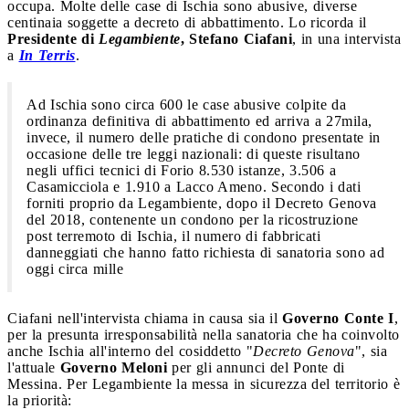
occupa. Molte delle case di Ischia sono abusive, diverse
centinaia soggette a decreto di abbattimento. Lo ricorda il
Presidente di
Legambiente
, Stefano Ciafani
, in una intervista
a
In Terris
.
Ad Ischia sono circa 600 le case abusive colpite da
ordinanza definitiva di abbattimento ed arriva a 27mila,
invece, il numero delle pratiche di condono presentate in
occasione delle tre leggi nazionali: di queste risultano
negli uffici tecnici di Forio 8.530 istanze, 3.506 a
Casamicciola e 1.910 a Lacco Ameno. Secondo i dati
forniti proprio da Legambiente, dopo il Decreto Genova
del 2018, contenente un condono per la ricostruzione
post terremoto di Ischia, il numero di fabbricati
danneggiati che hanno fatto richiesta di sanatoria sono ad
oggi circa mille
Ciafani nell'intervista chiama in causa sia il
Governo Conte I
,
per la presunta irresponsabilità nella sanatoria che ha coinvolto
anche Ischia all'interno del cosiddetto "
Decreto Genova
", sia
l'attuale
Governo Meloni
per gli annunci del Ponte di
Messina. Per Legambiente la messa in sicurezza del territorio è
la priorità: