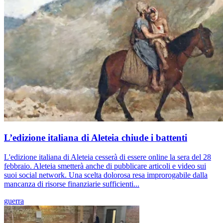
L’edizione italiana di Aleteia chiude i battenti
L'edizione italiana di Aleteia cesserà di essere online la sera del 28
febbraio. Aleteia smetterà anche di pubblicare articoli e video sui
suoi social network. Una scelta dolorosa resa improrogabile dalla
mancanza di risorse finanziarie sufficienti...
guerra