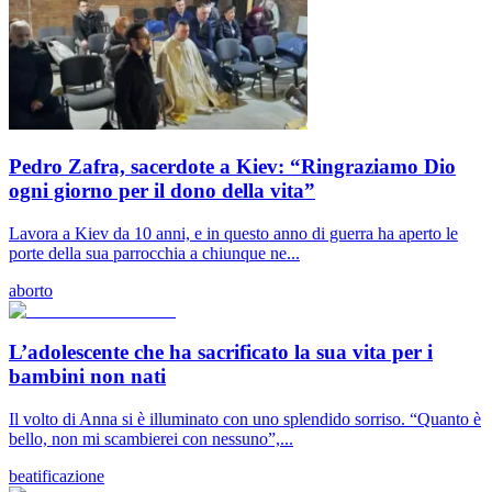
Pedro Zafra, sacerdote a Kiev: “Ringraziamo Dio
ogni giorno per il dono della vita”
Lavora a Kiev da 10 anni, e in questo anno di guerra ha aperto le
porte della sua parrocchia a chiunque ne...
aborto
L’adolescente che ha sacrificato la sua vita per i
bambini non nati
Il volto di Anna si è illuminato con uno splendido sorriso. “Quanto è
bello, non mi scambierei con nessuno”,...
beatificazione