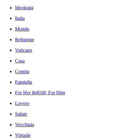
Ideologia
Italia
Mondo
Religione
Vaticano
Casa
Coppia
Famiglia
For Her &#038; For Him
Lavoro
Salute
Vecchiaia
Virtuale