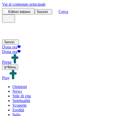
Vai al contenuto principale
Cerca
Edition
italiano
Sezioni
Servizi
Dona ora
Dona ora
Prega
Menu
Pray
Opinioni
News
Stile di vita
Spiritualità
Scoperte
Eredità
Italia