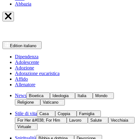
Abbazia
Edition
italiano
Dipendenza
Adolescente
Adozione
Adorazione eucaristica
Affido
Allenatore
News
Bioetica
Ideologia
Italia
Mondo
Religione
Vaticano
Stile di vita
Casa
Coppia
Famiglia
For Her &#038; For Him
Lavoro
Salute
Vecchiaia
Virtuale
Spiritualità
Bibbia e dottrina
Devozione