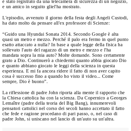
è stato registrato da una telecamera di sicurezza di un negozio,
e un amico in seguito gliel'ha mostrato.
L'episodio, avvenuto il giorno della festa degli Angeli Custodi,
ha dato molto da pensare all'ex professore di Scienze:
“Guido una Hyundai Sonata 2014. Secondo Google è alta
quasi un metro e mezzo. Perché il palo era fermo in quel punto
esatto attaccato a nulla? In base a quale legge della fisica ha
sollevato l'auto del ragazzo di un metro e mezzo e l'ha
mandata sopra la mia auto? Molte domande. Sono certamente
grato a Dio. Continuerò a chiedermi quanto abbia giocato Dio
e quanto abbiano giocato le leggi della scienza in questa
esperienza. E mi fa ancora ridere il fatto di non aver capito
cosa è successo fino a quando ho visto il video... Come
sempre, Dio è buono”.
La riflessione di padre John riporta alla mente il rapporto che
la Chiesa cattolica ha con la scienza. Da Copernico a Georges
Lemaître (padre della teoria del Big Bang), innumerevoli
pensatori cattolici nel corso dei secoli hanno accettato il fatto
che fede e ragione procedano di pari passo, o, nel caso di
padre John, si uniscano nel lancio di un'auto su un'altra.