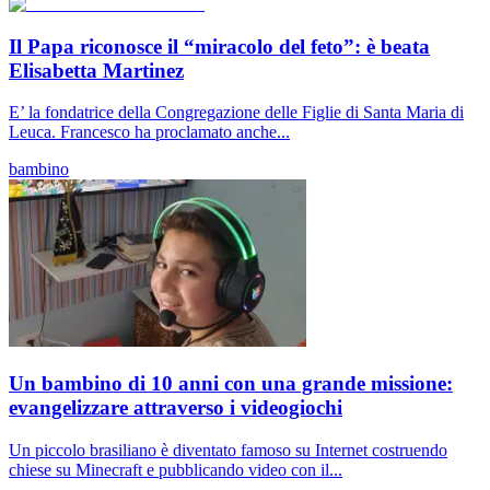
Il Papa riconosce il “miracolo del feto”: è beata
Elisabetta Martinez
E’ la fondatrice della Congregazione delle Figlie di Santa Maria di
Leuca. Francesco ha proclamato anche...
bambino
Un bambino di 10 anni con una grande missione:
evangelizzare attraverso i videogiochi
Un piccolo brasiliano è diventato famoso su Internet costruendo
chiese su Minecraft e pubblicando video con il...