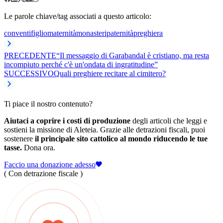
Le parole chiave/tag associati a questo articolo:
conventi
figlio
maternità
monasteri
paternità
preghiera
PRECEDENTE
“Il messaggio di Garabandal è cristiano, ma resta
incompiuto perché c'è un'ondata di ingratitudine”
SUCCESSIVO
Quali preghiere recitare al cimitero?
Ti piace il nostro contenuto?
Aiutaci a coprire i costi di produzione
degli articoli che leggi e
sostieni la missione di Aleteia. Grazie alle detrazioni fiscali, puoi
sostenere
il principale sito cattolico al mondo riducendo le tue
tasse.
Dona ora.
Faccio una donazione adesso
( Con detrazione fiscale )