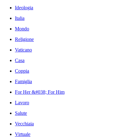
Ideologia
Italia
Mondo
Religione
Vaticano
Casa
Coppia
Famiglia
For Her &#038; For Him
Lavoro
Salute
Vecchiaia
Virtuale