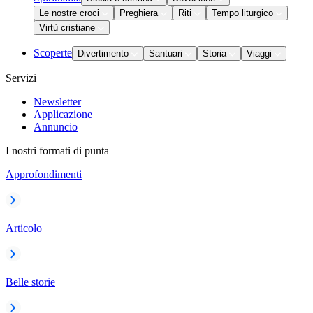
Le nostre croci
Preghiera
Riti
Tempo liturgico
Virtù cristiane
Scoperte
Divertimento
Santuari
Storia
Viaggi
Servizi
Newsletter
Applicazione
Annuncio
I nostri formati di punta
Approfondimenti
Articolo
Belle storie