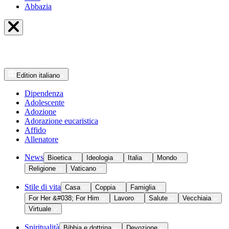
Abbazia
Edition
italiano
Dipendenza
Adolescente
Adozione
Adorazione eucaristica
Affido
Allenatore
News
Bioetica
Ideologia
Italia
Mondo
Religione
Vaticano
Stile di vita
Casa
Coppia
Famiglia
For Her &#038; For Him
Lavoro
Salute
Vecchiaia
Virtuale
Spiritualità
Bibbia e dottrina
Devozione