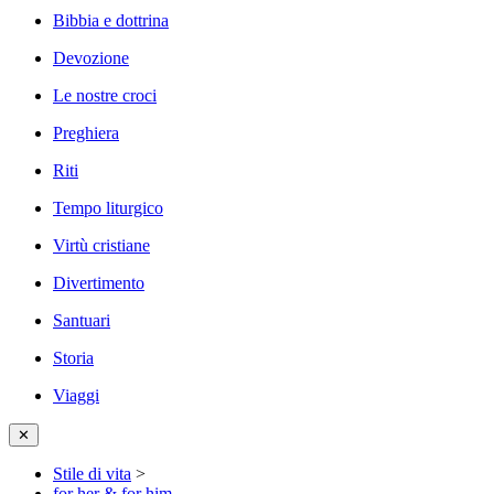
Bibbia e dottrina
Devozione
Le nostre croci
Preghiera
Riti
Tempo liturgico
Virtù cristiane
Divertimento
Santuari
Storia
Viaggi
✕
Stile di vita
>
for her & for him