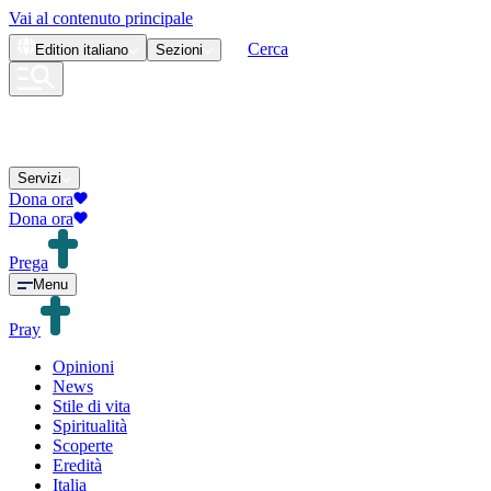
Vai al contenuto principale
Cerca
Edition
italiano
Sezioni
Servizi
Dona ora
Dona ora
Prega
Menu
Pray
Opinioni
News
Stile di vita
Spiritualità
Scoperte
Eredità
Italia