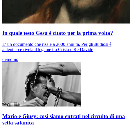
In quale testo Gesù è citato per la prima volta?
E' un documento che risale a 2000 anni fa. Per gli studiosi è
autentico e rivela il legame tra Cristo e Re Davide
demonio
Mario e Giusy: così siamo entrati nel circuito di una
setta satanica