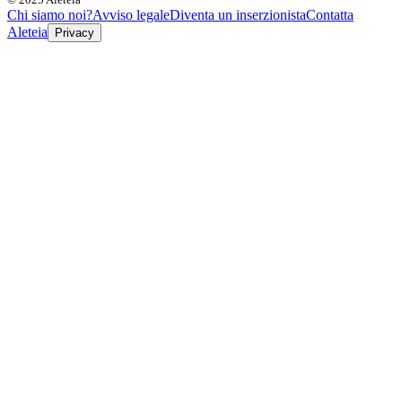
Chi siamo noi?
Avviso legale
Diventa un inserzionista
Contatta
Aleteia
Privacy