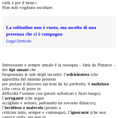
virtù e per il bene».
Non tutti vogliono ascoltare.
La solitudine non è vuoto, ma ascolto di una
presenza che ci è compagna
Leggi l'articolo
Interessante e sempre attuale è la rassegna – fatta da Plutarco -
dei
tipi umani
che
frequentano le sale degli incontri: l’
esibizionista
(che
approfitta del minimo pretesto
per portare il discorso sui temi da lui preferiti), il
malizioso
(che cerca di porre in
difficoltà l’oratore con quesiti sofisticati e fuori luogo),
l’
arrogante
(che segue
accigliato e serioso, palesando un sovrano distacco),
l’
invidioso e malevolo
(pronto a
criticare tutto, sempre e comunque), l’
ignorante
(che non
capisce nulla, ma non lo