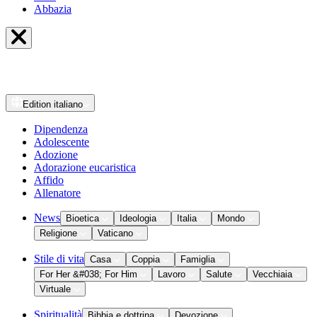
Abbazia
Edition
italiano
Dipendenza
Adolescente
Adozione
Adorazione eucaristica
Affido
Allenatore
News
Bioetica
Ideologia
Italia
Mondo
Religione
Vaticano
Stile di vita
Casa
Coppia
Famiglia
For Her &#038; For Him
Lavoro
Salute
Vecchiaia
Virtuale
Spiritualità
Bibbia e dottrina
Devozione