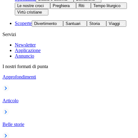
Le nostre croci
Preghiera
Riti
Tempo liturgico
Virtù cristiane
Scoperte
Divertimento
Santuari
Storia
Viaggi
Servizi
Newsletter
Applicazione
Annuncio
I nostri formati di punta
Approfondimenti
Articolo
Belle storie