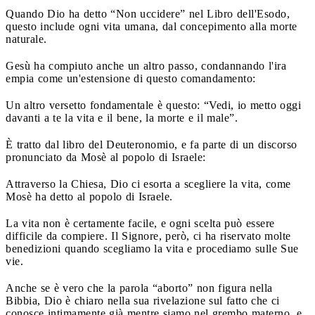
Quando Dio ha detto “Non uccidere” nel Libro dell'Esodo,
questo include ogni vita umana, dal concepimento alla morte
naturale.
Gesù ha compiuto anche un altro passo, condannando l'ira
empia come un'estensione di questo comandamento:
Un altro versetto fondamentale è questo: “Vedi, io metto oggi
davanti a te la vita e il bene, la morte e il male”.
È tratto dal libro del Deuteronomio, e fa parte di un discorso
pronunciato da Mosè al popolo di Israele:
Attraverso la Chiesa, Dio ci esorta a scegliere la vita, come
Mosè ha detto al popolo di Israele.
La vita non è certamente facile, e ogni scelta può essere
difficile da compiere. Il Signore, però, ci ha riservato molte
benedizioni quando scegliamo la vita e procediamo sulle Sue
vie.
Anche se è vero che la parola “aborto” non figura nella
Bibbia, Dio è chiaro nella sua rivelazione sul fatto che ci
conosce intimamente già mentre siamo nel grembo materno, e