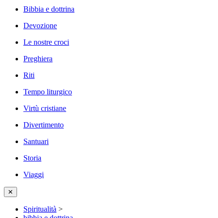
Bibbia e dottrina
Devozione
Le nostre croci
Preghiera
Riti
Tempo liturgico
Virtù cristiane
Divertimento
Santuari
Storia
Viaggi
✕
Spiritualità
>
bibbia e dottrina