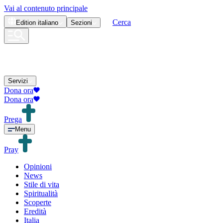
Vai al contenuto principale
Cerca
Edition
italiano
Sezioni
Servizi
Dona ora
Dona ora
Prega
Menu
Pray
Opinioni
News
Stile di vita
Spiritualità
Scoperte
Eredità
Italia