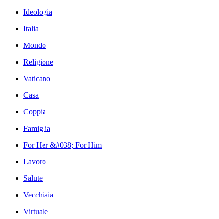
Ideologia
Italia
Mondo
Religione
Vaticano
Casa
Coppia
Famiglia
For Her &#038; For Him
Lavoro
Salute
Vecchiaia
Virtuale