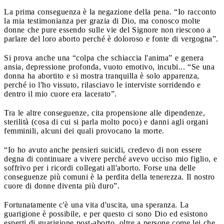
La prima conseguenza è la negazione della pena. “Io racconto
la mia testimonianza per grazia di Dio, ma conosco molte
donne che pure essendo sulle vie del Signore non riescono a
parlare del loro aborto perché è doloroso e fonte di vergogna”.
Si prova anche una “colpa che schiaccia l'anima” e genera
ansia, depressione profonda, vuoto emotivo, incubi... “Se una
donna ha abortito e si mostra tranquilla è solo apparenza,
perché io l'ho vissuto, rilasciavo le interviste sorridendo e
dentro il mio cuore era lacerato”.
Tra le altre conseguenze, cita propensione alle dipendenze,
sterilità (cosa di cui si parla molto poco) e danni agli organi
femminili, alcuni dei quali provocano la morte.
“Io ho avuto anche pensieri suicidi, credevo di non essere
degna di continuare a vivere perché avevo ucciso mio figlio, e
soffrivo per i ricordi collegati all'aborto. Forse una delle
conseguenze più comuni è la perdita della tenerezza. Il nostro
cuore di donne diventa più duro”.
Fortunatamente c'è una vita d'uscita, una speranza. La
guarigione è possibile, e per questo ci sono Dio ed esistono
esperti di guarigione post-aborto, oltre a persone come lei che