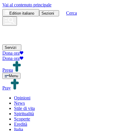
Vai al contenuto principale
Cerca
Edition
italiano
Sezioni
Servizi
Dona ora
Dona ora
Prega
Menu
Pray
Opinioni
News
Stile di vita
Spiritualità
Scoperte
Eredità
Italia