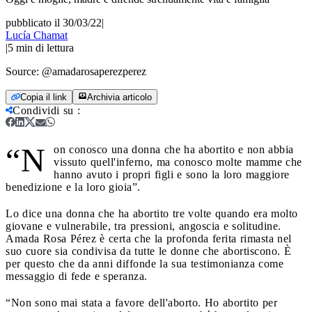
pubblicato il 30/03/22
|
Lucía Chamat
|
5
min di lettura
Source:
@amadarosaperezperez
Copia il link
Archivia articolo
Condividi su
:
“N
on conosco una donna che ha abortito e non abbia
vissuto quell'inferno, ma conosco molte mamme che
hanno avuto i propri figli e sono la loro maggiore
benedizione e la loro gioia”.
Lo dice una donna che ha abortito tre volte quando era molto
giovane e vulnerabile, tra pressioni, angoscia e solitudine.
Amada Rosa Pérez è certa che la profonda ferita rimasta nel
suo cuore sia condivisa da tutte le donne che abortiscono. È
per questo che da anni diffonde la sua testimonianza come
messaggio di fede e speranza.
“Non sono mai stata a favore dell'aborto. Ho abortito per