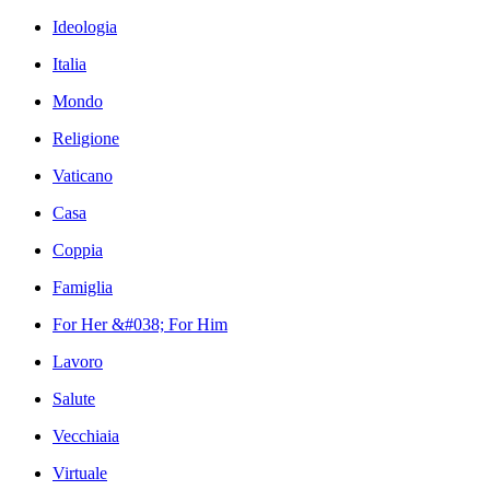
Ideologia
Italia
Mondo
Religione
Vaticano
Casa
Coppia
Famiglia
For Her &#038; For Him
Lavoro
Salute
Vecchiaia
Virtuale