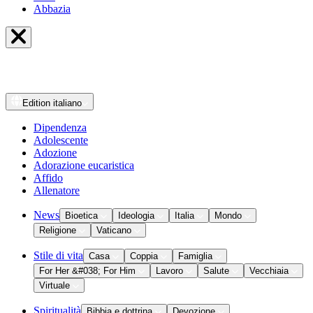
Abbazia
Edition
italiano
Dipendenza
Adolescente
Adozione
Adorazione eucaristica
Affido
Allenatore
News
Bioetica
Ideologia
Italia
Mondo
Religione
Vaticano
Stile di vita
Casa
Coppia
Famiglia
For Her &#038; For Him
Lavoro
Salute
Vecchiaia
Virtuale
Spiritualità
Bibbia e dottrina
Devozione