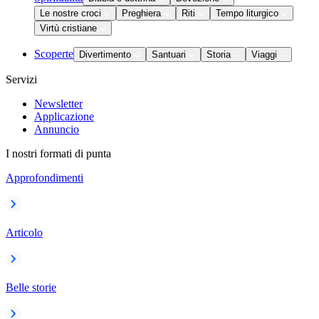
Le nostre croci
Preghiera
Riti
Tempo liturgico
Virtù cristiane
Scoperte
Divertimento
Santuari
Storia
Viaggi
Servizi
Newsletter
Applicazione
Annuncio
I nostri formati di punta
Approfondimenti
Articolo
Belle storie