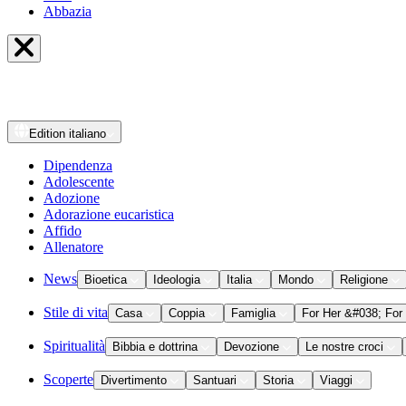
Abbazia
Edition
italiano
Dipendenza
Adolescente
Adozione
Adorazione eucaristica
Affido
Allenatore
News
Bioetica
Ideologia
Italia
Mondo
Religione
Stile di vita
Casa
Coppia
Famiglia
For Her &#038; For
Spiritualità
Bibbia e dottrina
Devozione
Le nostre croci
Scoperte
Divertimento
Santuari
Storia
Viaggi