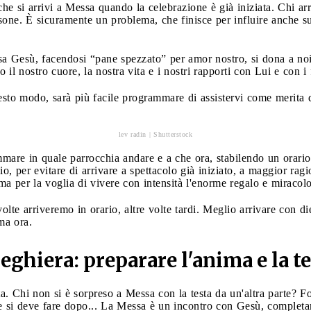
 che si arrivi a Messa quando la celebrazione è già iniziata. Chi ar
rsone. È sicuramente un problema, che finisce per influire anche
a Gesù, facendosi “pane spezzato” per amor nostro, si dona a noi
il nostro cuore, la nostra vita e i nostri rapporti con Lui e con i f
sto modo, sarà più facile programmare di assistervi come merita 
lev radin | Shutterstock
are in quale parrocchia andare e a che ora, stabilendo un orario 
o, per evitare di arrivare a spettacolo già iniziato, a maggior r
a per la voglia di vivere con intensità l'enorme regalo e miracolo
lte arriveremo in orario, altre volte tardi. Meglio arrivare con di
ima ora.
eghiera: preparare l'anima e la t
ta. Chi non si è sorpreso a Messa con la testa da un'altra parte? F
he si deve fare dopo... La Messa è un incontro con Gesù, completam