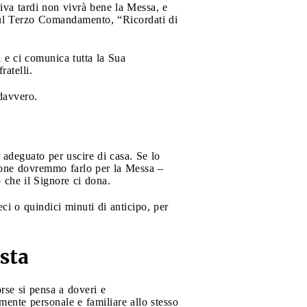
riva tardi non vivrà bene la Messa, e
 sul Terzo Comandamento, “Ricordati di
 e ci comunica tutta la Sua
ratelli.
davvero.
adeguato per uscire di casa. Se lo
agione dovremmo farlo per la Messa –
 che il Signore ci dona.
eci o quindici minuti di anticipo, per
esta
orse si pensa a doveri e
ente personale e familiare allo stesso