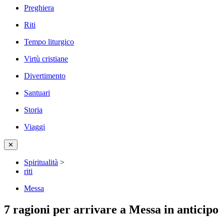
Preghiera
Riti
Tempo liturgico
Virtù cristiane
Divertimento
Santuari
Storia
Viaggi
✕
Spiritualità
>
riti
Messa
7 ragioni per arrivare a Messa in anticipo