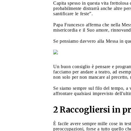
Capita spesso in questa vita frettolosa
probabilmente distrarrà anche altre pe
santificare le feste”.
Papa Francesco afferma che nella Mess
misericordia e il Suo amore, rinnovando 
Se pensiamo davvero alla Messa in que
Un buon consiglio è pensare e programm
facciamo per andare a teatro, ad esempi
non solo per non mancare al precetto, m
Se siamo sempre sul filo del tempo, a vo
affrontare qualsiasi imprevisto dell'ult
2 Raccogliersi in pr
È facile avere sempre mille cose in tes
preoccupazioni, forse a tutto quello c