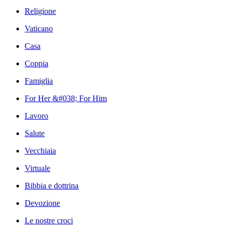
Religione
Vaticano
Casa
Coppia
Famiglia
For Her &#038; For Him
Lavoro
Salute
Vecchiaia
Virtuale
Bibbia e dottrina
Devozione
Le nostre croci