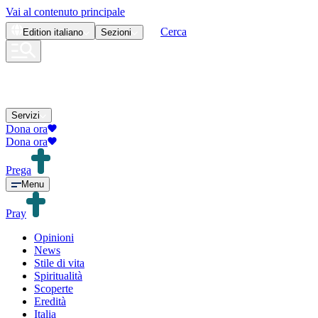
Vai al contenuto principale
Cerca
Edition
italiano
Sezioni
Servizi
Dona ora
Dona ora
Prega
Menu
Pray
Opinioni
News
Stile di vita
Spiritualità
Scoperte
Eredità
Italia