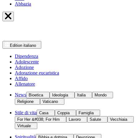
Abbazia
Edition
italiano
Dipendenza
Adolescente
Adozione
Adorazione eucaristica
Affido
Allenatore
News
Bioetica
Ideologia
Italia
Mondo
Religione
Vaticano
Stile di vita
Casa
Coppia
Famiglia
For Her &#038; For Him
Lavoro
Salute
Vecchiaia
Virtuale
Spiritualità
Bibbia e dottrina
Devozione