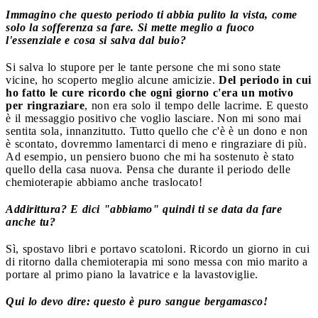
Immagino che questo periodo ti abbia pulito la vista, come
solo la sofferenza sa fare. Si mette meglio a fuoco
l'essenziale e cosa si salva dal buio?
Si salva lo stupore per le tante persone che mi sono state
vicine, ho scoperto meglio alcune amicizie.
Del periodo in cui
ho fatto le cure ricordo che ogni giorno c'era un motivo
per ringraziare
, non era solo il tempo delle lacrime. E questo
è il messaggio positivo che voglio lasciare. Non mi sono mai
sentita sola, innanzitutto. Tutto quello che c'è è un dono e non
è scontato, dovremmo lamentarci di meno e ringraziare di più.
Ad esempio, un pensiero buono che mi ha sostenuto è stato
quello della casa nuova. Pensa che durante il periodo delle
chemioterapie abbiamo anche traslocato!
Addirittura? E dici "abbiamo" quindi ti se data da fare
anche tu?
Sì, spostavo libri e portavo scatoloni. Ricordo un giorno in cui
di ritorno dalla chemioterapia mi sono messa con mio marito a
portare al primo piano la lavatrice e la lavastoviglie.
Qui lo devo dire: questo è puro sangue bergamasco!