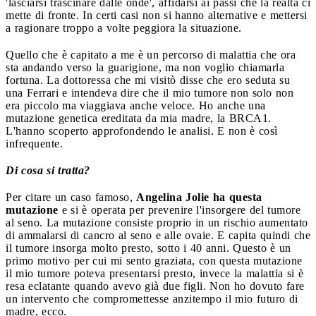
'lasciarsi trascinare dalle onde', affidarsi ai passi che la realtà ci
mette di fronte. In certi casi non si hanno alternative e mettersi
a ragionare troppo a volte peggiora la situazione.
Quello che è capitato a me è un percorso di malattia che ora
sta andando verso la guarigione, ma non voglio chiamarla
fortuna. La dottoressa che mi visitò disse che ero seduta su
una Ferrari e intendeva dire che il mio tumore non solo non
era piccolo ma viaggiava anche veloce. Ho anche una
mutazione genetica ereditata da mia madre, la BRCA1.
L'hanno scoperto approfondendo le analisi. E non è così
infrequente.
Di cosa si tratta?
Per citare un caso famoso,
Angelina Jolie ha questa
mutazione
e si è operata per prevenire l'insorgere del tumore
al seno. La mutazione consiste proprio in un rischio aumentato
di ammalarsi di cancro al seno e alle ovaie. E capita quindi che
il tumore insorga molto presto, sotto i 40 anni. Questo è un
primo motivo per cui mi sento graziata, con questa mutazione
il mio tumore poteva presentarsi presto, invece la malattia si è
resa eclatante quando avevo già due figli. Non ho dovuto fare
un intervento che compromettesse anzitempo il mio futuro di
madre, ecco.