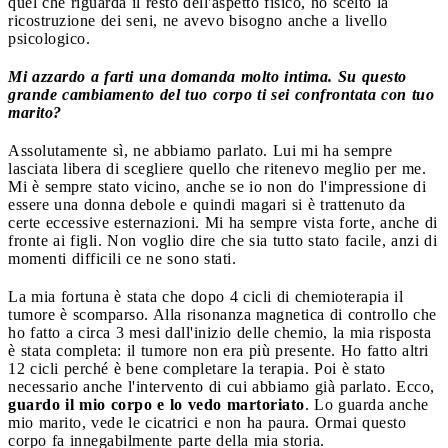
quel che riguarda il resto dell'aspetto fisico, ho scelto la
ricostruzione dei seni, ne avevo bisogno anche a livello
psicologico.
Mi azzardo a farti una domanda molto intima. Su questo
grande cambiamento del tuo corpo ti sei confrontata con tuo
marito?
Assolutamente sì, ne abbiamo parlato. Lui mi ha sempre
lasciata libera di scegliere quello che ritenevo meglio per me.
Mi è sempre stato vicino, anche se io non do l'impressione di
essere una donna debole e quindi magari si è trattenuto da
certe eccessive esternazioni. Mi ha sempre vista forte, anche di
fronte ai figli. Non voglio dire che sia tutto stato facile, anzi di
momenti difficili ce ne sono stati.
La mia fortuna è stata che dopo 4 cicli di chemioterapia il
tumore è scomparso. Alla risonanza magnetica di controllo che
ho fatto a circa 3 mesi dall'inizio delle chemio, la mia risposta
è stata completa: il tumore non era più presente. Ho fatto altri
12 cicli perché è bene completare la terapia. Poi è stato
necessario anche l'intervento di cui abbiamo già parlato. Ecco,
guardo il mio corpo e lo vedo martoriato
. Lo guarda anche
mio marito, vede le cicatrici e non ha paura. Ormai questo
corpo fa innegabilmente parte della mia storia.