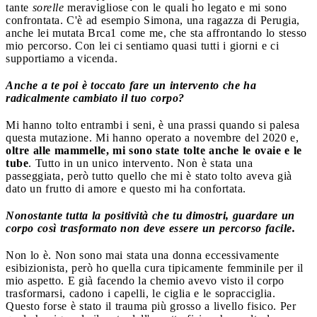
tante
sorelle
meravigliose con le quali ho legato e mi sono
confrontata. C'è ad esempio Simona, una ragazza di Perugia,
anche lei mutata Brca1 come me, che sta affrontando lo stesso
mio percorso. Con lei ci sentiamo quasi tutti i giorni e ci
supportiamo a vicenda.
Anche a te poi è toccato fare un intervento che ha
radicalmente cambiato il tuo corpo?
Mi hanno tolto entrambi i seni, è una prassi quando si palesa
questa mutazione. Mi hanno operato a novembre del 2020 e,
oltre alle mammelle, mi sono state tolte anche le ovaie e le
tube
. Tutto in un unico intervento. Non è stata una
passeggiata, però tutto quello che mi è stato tolto aveva già
dato un frutto di amore e questo mi ha confortata.
Nonostante tutta la positività che tu dimostri, guardare un
corpo così trasformato non deve essere un percorso facile.
Non lo è. Non sono mai stata una donna eccessivamente
esibizionista, però ho quella cura tipicamente femminile per il
mio aspetto. E già facendo la chemio avevo visto il corpo
trasformarsi, cadono i capelli, le ciglia e le sopracciglia.
Questo forse è stato il trauma più grosso a livello fisico. Per