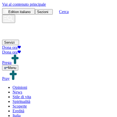
Vai al contenuto principale
Cerca
Edition
italiano
Sezioni
Servizi
Dona ora
Dona ora
Prega
Menu
Pray
Opinioni
News
Stile di vita
Spiritualità
Scoperte
Eredità
Italia