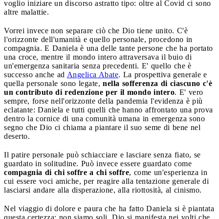
voglio iniziare un discorso astratto tipo: oltre al Covid ci sono
altre malattie.
Vorrei invece non separare ciò che Dio tiene unito. C'è
l'orizzonte dell'umanità e quello personale, procedono in
compagnia. E Daniela è una delle tante persone che ha portato
una croce, mentre il mondo intero attraversava il buio di
un'emergenza sanitaria senza precedenti. E' quello che è
successo anche ad
Angelica Abate
. La prospettiva generale e
quella personale sono legate,
nella sofferenza di ciascuno c'è
un contributo di redenzione per il mondo intero
. E' vero
sempre, forse nell'orizzonte della pandemia l'evidenza è più
eclatante: Daniela e tutti quelli che hanno affrontato una prova
dentro la cornice di una comunità umana in emergenza sono
segno che Dio ci chiama a piantare il suo seme di bene nel
deserto.
Il patire personale può schiacciare e lasciare senza fiato, se
guardato in solitudine. Può invece essere guardato come
compagnia di chi soffre a chi soffre
, come un'esperienza in
cui essere voci amiche, per reagire alla tentazione generale di
lasciarsi andare alla disperazione, alla riottosità, al cinismo.
Nel viaggio di dolore e paura che ha fatto Daniela si è piantata
questa certezza: non siamo soli, Dio si manifesta nei volti che