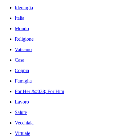
Ideologia
Italia
Mondo
Religione
Vaticano
Casa
Coppia
Famiglia
For Her &#038; For Him
Lavoro
Salute
Vecchiaia
Virtuale