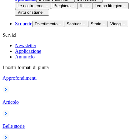
Le nostre croci
Preghiera
Riti
Tempo liturgico
Virtù cristiane
Scoperte
Divertimento
Santuari
Storia
Viaggi
Servizi
Newsletter
Applicazione
Annuncio
I nostri formati di punta
Approfondimenti
Articolo
Belle storie