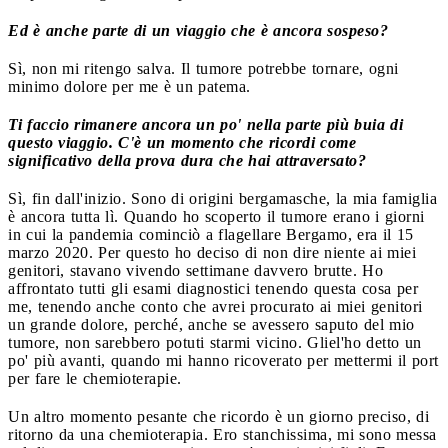
Ed è anche parte di un viaggio che è ancora sospeso?
Sì, non mi ritengo salva. Il tumore potrebbe tornare, ogni
minimo dolore per me è un patema.
Ti faccio rimanere ancora un po' nella parte più buia di
questo viaggio. C'è un momento che ricordi come
significativo della prova dura che hai attraversato?
Sì, fin dall'inizio. Sono di origini bergamasche, la mia famiglia
è ancora tutta lì. Quando ho scoperto il tumore erano i giorni
in cui la pandemia cominciò a flagellare Bergamo, era il 15
marzo 2020. Per questo ho deciso di non dire niente ai miei
genitori, stavano vivendo settimane davvero brutte. Ho
affrontato tutti gli esami diagnostici tenendo questa cosa per
me, tenendo anche conto che avrei procurato ai miei genitori
un grande dolore, perché, anche se avessero saputo del mio
tumore, non sarebbero potuti starmi vicino. Gliel'ho detto un
po' più avanti, quando mi hanno ricoverato per mettermi il port
per fare le chemioterapie.
Un altro momento pesante che ricordo è un giorno preciso, di
ritorno da una chemioterapia. Ero stanchissima, mi sono messa