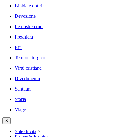
Bibbia e dottrina
Devozione
Le nostre croci
Preghiera
Riti
Tempo liturgico
Virtù cristiane
Divertimento
Santuari
Storia
Viaggi
✕
Stile di vita
>
for her & for him