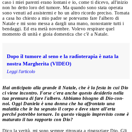
caso i miei parenti erano lontani e io, come ti dicevo, all'inizio
non ho detto loro del tumore. Ma quando sono stata operata
sono venuti ad assistermi e ho un altro ricordo preciso. Tornata
a casa ho chiesto a mio padre se potevamo fare l'albero di
Natale e mi sono messa a dargli una mano, nonostante tutti i
bendaggi. Ed era metà novembre. Volevo respirare quel
momento di unità e gioia domestica che c'è a Natale.
Dopo il tumore al seno e la radioterapia è nata la
nostra Margherita (VIDEO)
Leggi l'articolo
Hai anticipato alla grande il Natale, che è la festa in cui Dio
ci viene incontro. Forse c'era anche questo desiderio nella
tua premura di fare l'albero. Abbiamo bisogno di Dio-con-
noi. Oggi Daniela è una donna che ha affrontato una
malattia che le ha segnato il corpo e deve stare all'erta
perché potrebbe tornare. In questo viaggio imprevisto come è
maturato il tuo rapporto con Dio?
Dico la verità, mi sono sempre ritrovata a ringraziare Dio. Gli