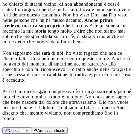
ho chiesto di starmi vicino, di non abbandonarmi e così è
stato. Lo ringrazio perché mi ha fatto trovare amicizie nuove e
forti dentro questo cammino. Non ho visto Dio, ma l'ho visto
nelle persone che mi ha messo accanto.
Anche prima
credevo, ma ora so proprio che Lui c'è.
Alle persone a cui
racconto la mia storia tengo molto a dire che non siamo mai
soli e che bisogna affidarsi. Lui c'è, ci starà vicino anche se
non è detto che tutto vada a finire bene.
Non sappiamo che sarà di noi, ho visto ragazzi che non ce
l'hanno fatta. Ci si può perdere dentro questo dolore. Anche io
ho avuto dei momenti di smarrimento, mi guardavo allo
specchio e non mi riconoscevo. Ho fatto anche delle fotografie
a me stessa di questo cambiamento radicale, per ricordare cosa
è accaduto.
Però il mio messaggio complessivo è di ringraziamento, perché
non ci è dovuto nulla e tutto è un dono. Non possiamo sapere
che bene nascerà dal dolore che attraversiamo, Dio non vuole
per noi il male e il dolore. Dobbiamo affidarci a questo Suo
disegno che, mentre viviamo, non comprendiamo fino in
fondo.
Copia il link
Archivia articolo