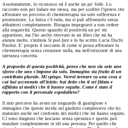
Assolutamente, lo riconosco ed è anche un po' folle. Lo
racconto non per lodare me stessa, ma per scalfire l'ipotesi che
affrontare un percorso di chemioterapia sia solo sofferenza e
prostrazione. La fatica c'è tutta, ma si può affrontarlo senza
abbattersi completamente. Bisogna impegnarsi a non cedere
alla negatività. Questo sguardo di positività un po' mi
appartiene, ma l'ho anche ritrovato in un libro che mi ha
aiutata molto, s'intitola
Si può fare
e lo ha scritto Lucia Duchi
Paolini. E' proprio il racconto di come si possa affrontare la
chemioterapia senza censurare nulla, ma nell'orizzonte di una
speranza concreta.
A proposito di questa positività, penso che non sia solo uno
sforzo che uno s'impone da solo. Immagino sia frutto di un
contributo plurale. Mi spiego. Vorrei tornare su una cosa a
cui hai accennato all'inizio: hai detto che ti sei fidata e
affidata ai medici che ti hanno seguito. Come è stato il
rapporto con il personale ospedaliero?
Il mio percorso ha avuto un traguardo di guarigione e
immagino che questo incida sul giudizio complessivo che ho
maturato anche nel confronto dei medici che mi hanno seguito.
Ci sono diagnosi che lasciano senza speranza e questo può
mandare completamente in tilt una persona. Per quello che