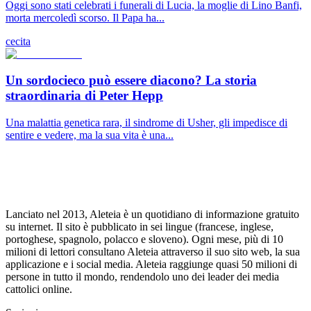
Oggi sono stati celebrati i funerali di Lucia, la moglie di Lino Banfi,
morta mercoledì scorso. Il Papa ha...
cecita
Un sordocieco può essere diacono? La storia
straordinaria di Peter Hepp
Una malattia genetica rara, il sindrome di Usher, gli impedisce di
sentire e vedere, ma la sua vita è una...
Lanciato nel 2013, Aleteia è un quotidiano di informazione gratuito
su internet. Il sito è pubblicato in sei lingue (francese, inglese,
portoghese, spagnolo, polacco e sloveno). Ogni mese, più di 10
milioni di lettori consultano Aleteia attraverso il suo sito web, la sua
applicazione e i social media. Aleteia raggiunge quasi 50 milioni di
persone in tutto il mondo, rendendolo uno dei leader dei media
cattolici online.