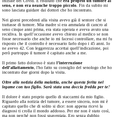
iniziale del Covid. È risultato che
era proprio un tumore al
seno, e non era neanche troppo piccolo
. Fin da subito mi
sono lasciata guidare dai dottori che ho incontrato.
Nei giorni precedenti alla visita avevo già il sentore che si
trattasse di tumore. Mia madre si era ammalata di cancro al
seno cinque anni prima, era stata operata e aveva avuto una
recidiva. In quell’occasione avevo chiesto al medico se non
fosse necessario che anche io mi facessi controllare, ma mi fu
risposto che il controllo è necessario farlo dopo i 45 anni. Io
ne avevo 42. Con leggerezza accettai quell’indicazione, poi
però purtroppo il tumore è capitato anche a me.
Il primo fatto doloroso è stato
l’interruzione
dell’allattamento
, l'ho fatto su consiglio del senologo che ho
incontrato due giorni dopo la visita.
Oltre alla notizia della malattia, anche questa ferita nel
legame con tuo figlio. Sarà stata una doccia fredda per te
?
Il dolore è stato proprio quello di staccarmi da mio figlio.
Riguardo alla notizia del tumore, a essere sincera, non mi è
capitato quello che di solito si dice: non appena ricevi la
diagnosi ti crolla il mondo addosso. Per me non è stato così,
ma non perché non fossi spaventata. Ero senza dubbio