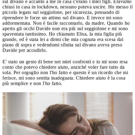
sul divano e accanto a me in casa c'erano i miei figli. Eravamo
chiusi in casa in lockdown, nessuno poteva uscire. Ho messo il
piccolo legato sul seggiolone, per sicurezza, pensando di
riprendere le forze un attimo sul divano. E invece mi sono
addormentata. Non è facile raccontarlo, da madre. Quando ho
aperto gli occhi Davide non era più sul seggiolone e mi sono
spaventata tantissimo. Ho chiamato Elisa, la mia figlia più
grande, ed è stata lei a dirmi che mia cognata era scesa dal
piano di sopra e vedendomi sfinita sul divano aveva preso
Davide per accudirlo.
E' stato un gesto di bene nei miei confronti e io mi sono resa
conto che potevo chiedere aiuto, anziché voler fare tutto da
sola. Per orgoglio non l'ho fatto e questo è un ricordo che mi
ferisce, mi sono sentita inadeguata. Chiedere aiuto è la cosa
più semplice e non l'ho fatto.