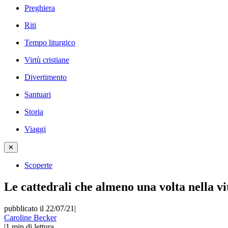
Preghiera
Riti
Tempo liturgico
Virtù cristiane
Divertimento
Santuari
Storia
Viaggi
✕
Scoperte
Le cattedrali che almeno una volta nella vi
pubblicato il 22/07/21
|
Caroline Becker
|
1
min di lettura