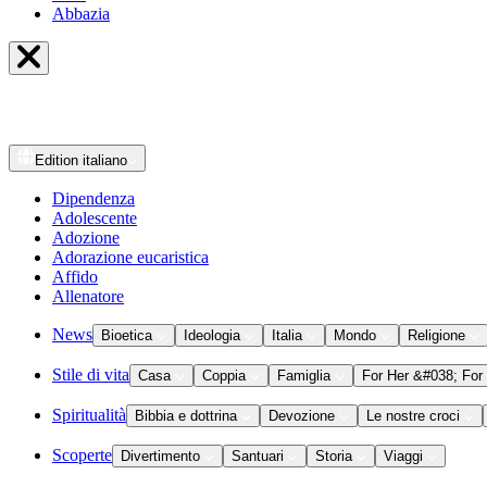
Abbazia
Edition
italiano
Dipendenza
Adolescente
Adozione
Adorazione eucaristica
Affido
Allenatore
News
Bioetica
Ideologia
Italia
Mondo
Religione
Stile di vita
Casa
Coppia
Famiglia
For Her &#038; For
Spiritualità
Bibbia e dottrina
Devozione
Le nostre croci
Scoperte
Divertimento
Santuari
Storia
Viaggi