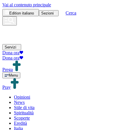
Vai al contenuto principale
Cerca
Edition
italiano
Sezioni
Servizi
Dona ora
Dona ora
Prega
Menu
Pray
Opinioni
News
Stile di vita
Spiritualità
Scoperte
Eredità
Italia