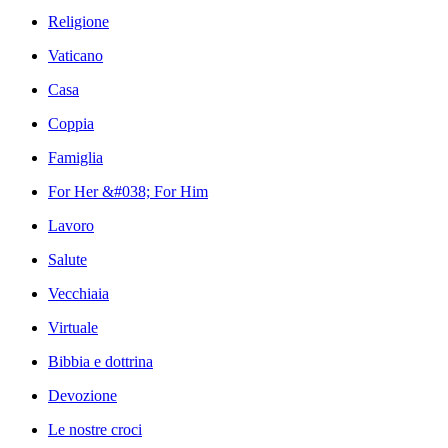
Religione
Vaticano
Casa
Coppia
Famiglia
For Her &#038; For Him
Lavoro
Salute
Vecchiaia
Virtuale
Bibbia e dottrina
Devozione
Le nostre croci