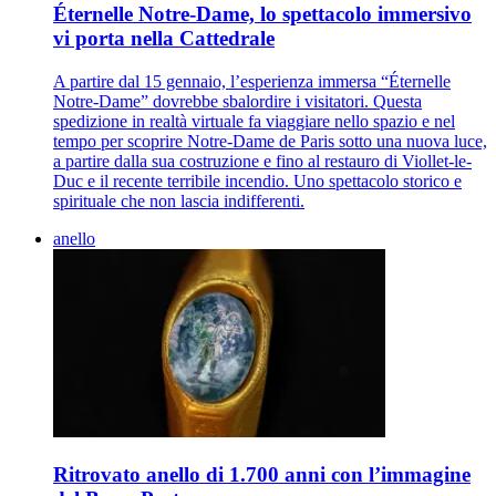
Éternelle Notre-Dame, lo spettacolo immersivo
vi porta nella Cattedrale
A partire dal 15 gennaio, l’esperienza immersa “Éternelle
Notre-Dame” dovrebbe sbalordire i visitatori. Questa
spedizione in realtà virtuale fa viaggiare nello spazio e nel
tempo per scoprire Notre-Dame de Paris sotto una nuova luce,
a partire dalla sua costruzione e fino al restauro di Viollet-le-
Duc e il recente terribile incendio. Uno spettacolo storico e
spirituale che non lascia indifferenti.
anello
Ritrovato anello di 1.700 anni con l’immagine