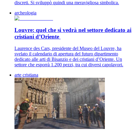
discreti. Si sviluppò quindi una meravigliosa simbolica.
archeologia
Louvre: quel che si vedrà nel settore dedicato ai
cristiani d’Oriente
Laurence des Cars, presidente del Museo del Louvre, ha
svelato il calendario di apertura del futuro dipartimento
dedicato alle arti di Bisanzio e dei cristiani d’Oriente. Un
settore che esporrà 1.200 pezzi, tra cui diversi capolavori.
arte cristiana