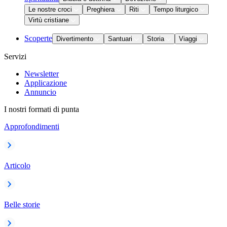
Le nostre croci
Preghiera
Riti
Tempo liturgico
Virtù cristiane
Scoperte
Divertimento
Santuari
Storia
Viaggi
Servizi
Newsletter
Applicazione
Annuncio
I nostri formati di punta
Approfondimenti
Articolo
Belle storie