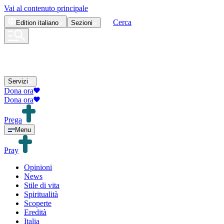
Vai al contenuto principale
Cerca
Edition
italiano
Sezioni
Servizi
Dona ora
Dona ora
Prega
Menu
Pray
Opinioni
News
Stile di vita
Spiritualità
Scoperte
Eredità
Italia