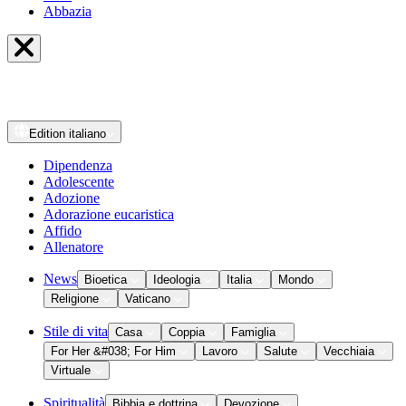
Abbazia
Edition
italiano
Dipendenza
Adolescente
Adozione
Adorazione eucaristica
Affido
Allenatore
News
Bioetica
Ideologia
Italia
Mondo
Religione
Vaticano
Stile di vita
Casa
Coppia
Famiglia
For Her &#038; For Him
Lavoro
Salute
Vecchiaia
Virtuale
Spiritualità
Bibbia e dottrina
Devozione