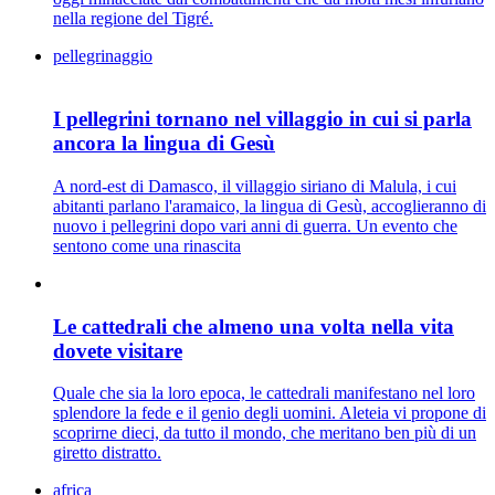
nella regione del Tigré.
pellegrinaggio
I pellegrini tornano nel villaggio in cui si parla
ancora la lingua di Gesù
A nord-est di Damasco, il villaggio siriano di Malula, i cui
abitanti parlano l'aramaico, la lingua di Gesù, accoglieranno di
nuovo i pellegrini dopo vari anni di guerra. Un evento che
sentono come una rinascita
Le cattedrali che almeno una volta nella vita
dovete visitare
Quale che sia la loro epoca, le cattedrali manifestano nel loro
splendore la fede e il genio degli uomini. Aleteia vi propone di
scoprirne dieci, da tutto il mondo, che meritano ben più di un
giretto distratto.
africa