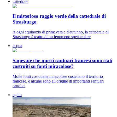
cattedrale
Il misterioso raggio verde della cattedrale di
Strasburgo
A ogni equinozio di primavera e d'autunno, la cattedrale di
Strasburgo è teatro di un fenomeno spettacolare
acqua
Sapevate che questi santuari francesi sono stati
costruiti su fonti miracolose?
Molte fonti cosiddette miracolose costellano il territorio
francese, e alcune sono all'origine di importanti santuari
cattolici
egitto