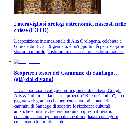
I meravigliosi orologi astronomici nascosti nelle
chiese (FOTO)
L'esposizione internazionale di Alta Orologeria, celebrata a
Ginevra dal 15 al 19 gennaio, è un'opportunità per riscoprire
straordinari orologi astronomici nascosti nelle chiese francesi
Scoprire i tesori del Cammino di Santiago…
(già) dal divano!
In collaborazione col governo regionale di Galizia, Google
Arts & Culture ha lanciato il progetto “Bueno Camino”, una
pagina web gratuita che permette a tutti gli amanti dei
cammini di Santiago di scoprire le ricchezze culturali,
artistiche e umane che rendono unico questo itinerario
cristiano, su cui ogni anno decine di migliaia di pellegrini
consumano le proprie suole.