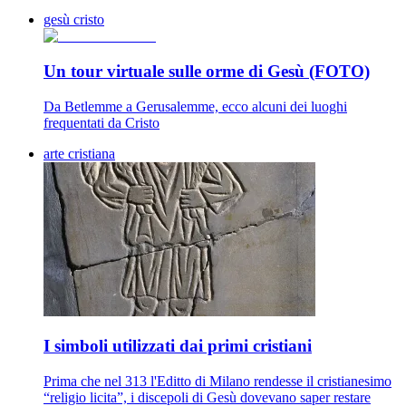
gesù cristo
Un tour virtuale sulle orme di Gesù (FOTO)
Da Betlemme a Gerusalemme, ecco alcuni dei luoghi
frequentati da Cristo
arte cristiana
I simboli utilizzati dai primi cristiani
Prima che nel 313 l'Editto di Milano rendesse il cristianesimo
“religio licita”, i discepoli di Gesù dovevano saper restare