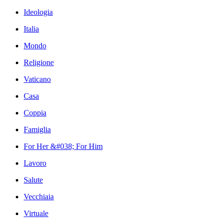
Ideologia
Italia
Mondo
Religione
Vaticano
Casa
Coppia
Famiglia
For Her &#038; For Him
Lavoro
Salute
Vecchiaia
Virtuale