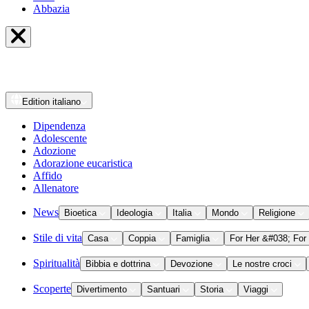
Abbazia
Edition
italiano
Dipendenza
Adolescente
Adozione
Adorazione eucaristica
Affido
Allenatore
News
Bioetica
Ideologia
Italia
Mondo
Religione
Stile di vita
Casa
Coppia
Famiglia
For Her &#038; For
Spiritualità
Bibbia e dottrina
Devozione
Le nostre croci
Scoperte
Divertimento
Santuari
Storia
Viaggi