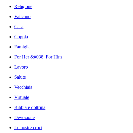
Religione
Vaticano
Casa
Coppia
Famiglia
For Her &#038; For Him
Lavoro
Salute
Vecchiaia
Virtuale
Bibbia e dottrina
Devozione
Le nostre croci