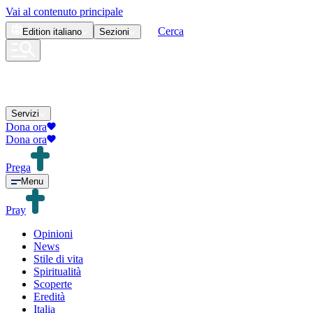
Vai al contenuto principale
Cerca
Edition
italiano
Sezioni
Servizi
Dona ora
Dona ora
Prega
Menu
Pray
Opinioni
News
Stile di vita
Spiritualità
Scoperte
Eredità
Italia