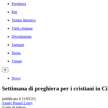
Preghiera
Riti
Tempo liturgico
Virtù cristiane
Divertimento
Santuari
Storia
Viaggi
✕
News
Settimana di preghiera per i cristiani in C
pubblicato il 11/05/21
|
Agnès Pinard Legry
|
4
min di lettura