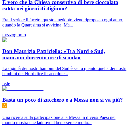
È vero che la Chiesa consentiva di bere cioccolata
calda nei giorni di digiuno?
Fra il serio e il faceto, questo aneddoto viene riproposto ogni anno,
quando la Quaresima si avvicina. Ma...
mezzogiorno
Don Maurizio Patriciello: «Tra Nord e Sud,
mancano duecento ore di scuola»
La dignità dei nostri bambini del Sud è sacra quanto quella dei nostri
bambini del Nord dice il sacerdote...
fede
Basta un poco di zucchero e a Messa non si va più?
Una ricerca sulla partecipazione alla Messa in diversi Paesi nel
mondo mostra che laddove il benessere è molto...