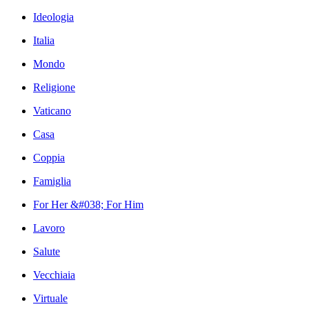
Ideologia
Italia
Mondo
Religione
Vaticano
Casa
Coppia
Famiglia
For Her &#038; For Him
Lavoro
Salute
Vecchiaia
Virtuale