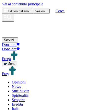
Vai al contenuto principale
Cerca
Edition
italiano
Sezioni
Servizi
Dona ora
Dona ora
Prega
Menu
Pray
Opinioni
News
Stile di vita
Spiritualità
Scoperte
Eredità
Italia