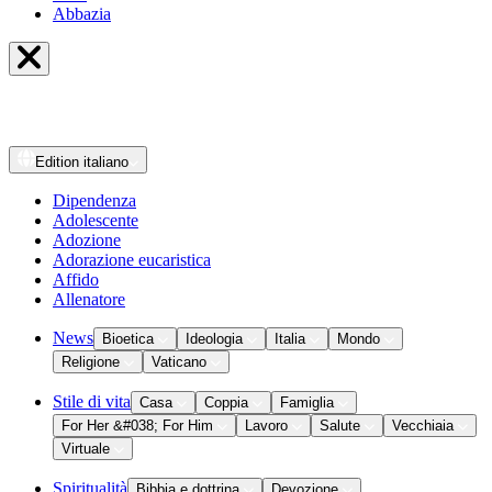
Abbazia
Edition
italiano
Dipendenza
Adolescente
Adozione
Adorazione eucaristica
Affido
Allenatore
News
Bioetica
Ideologia
Italia
Mondo
Religione
Vaticano
Stile di vita
Casa
Coppia
Famiglia
For Her &#038; For Him
Lavoro
Salute
Vecchiaia
Virtuale
Spiritualità
Bibbia e dottrina
Devozione