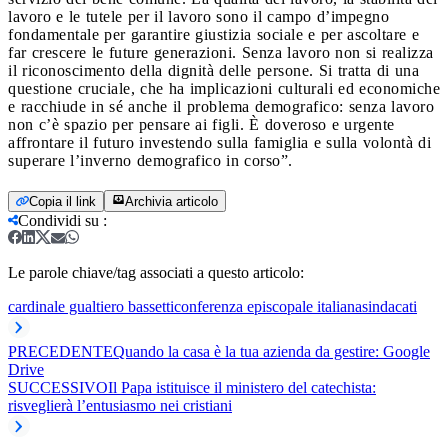
lavoro e le tutele per il lavoro sono il campo d’impegno
fondamentale per garantire giustizia sociale e per ascoltare e
far crescere le future generazioni. Senza lavoro non si realizza
il riconoscimento della dignità delle persone. Si tratta di una
questione cruciale, che ha implicazioni culturali ed economiche
e racchiude in sé anche il problema demografico: senza lavoro
non c’è spazio per pensare ai figli. È doveroso e urgente
affrontare il futuro investendo sulla famiglia e sulla volontà di
superare l’inverno demografico in corso”.
Copia il link
Archivia articolo
Condividi su
:
Le parole chiave/tag associati a questo articolo:
cardinale gualtiero bassetti
conferenza episcopale italiana
sindacati
PRECEDENTE
Quando la casa è la tua azienda da gestire: Google
Drive
SUCCESSIVO
Il Papa istituisce il ministero del catechista:
risveglierà l’entusiasmo nei cristiani