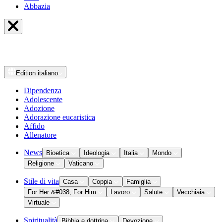
Abbazia
Edition
italiano
Dipendenza
Adolescente
Adozione
Adorazione eucaristica
Affido
Allenatore
News
Bioetica
Ideologia
Italia
Mondo
Religione
Vaticano
Stile di vita
Casa
Coppia
Famiglia
For Her &#038; For Him
Lavoro
Salute
Vecchiaia
Virtuale
Spiritualità
Bibbia e dottrina
Devozione