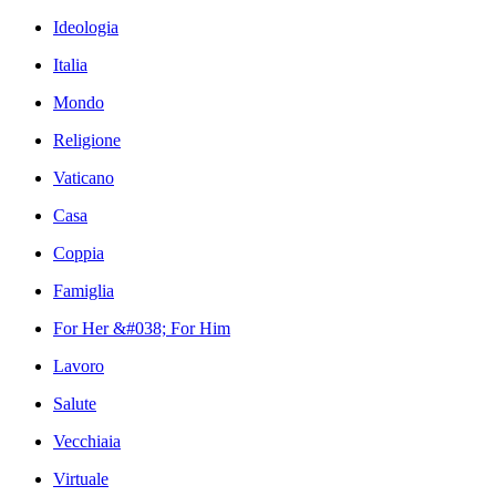
Ideologia
Italia
Mondo
Religione
Vaticano
Casa
Coppia
Famiglia
For Her &#038; For Him
Lavoro
Salute
Vecchiaia
Virtuale