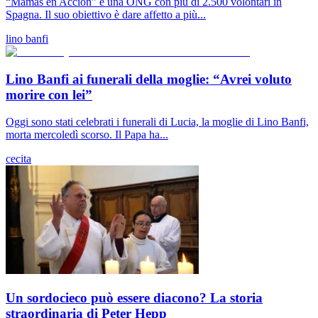
“Mamás en Acción” è una ONG con più di 2.500 volontari in
Spagna. Il suo obiettivo è dare affetto a più...
lino banfi
Lino Banfi ai funerali della moglie: “Avrei voluto
morire con lei”
Oggi sono stati celebrati i funerali di Lucia, la moglie di Lino Banfi,
morta mercoledì scorso. Il Papa ha...
cecita
Un sordocieco può essere diacono? La storia
straordinaria di Peter Hepp