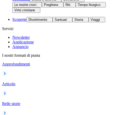
Le nostre croci
Preghiera
Riti
Tempo liturgico
Virtù cristiane
Scoperte
Divertimento
Santuari
Storia
Viaggi
Servizi
Newsletter
Applicazione
Annuncio
I nostri formati di punta
Approfondimenti
Articolo
Belle storie