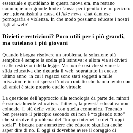
essenziale e quotidiano in questa nuova era, ma restano
comunque una grande fonte d’ansia per i genitori e un pericolo
per i giovanissimi a causa di
fake news
, chat dannose,
pornografia e violenza. In che modo possiamo educare i nostri
figli al web?
Divieti e restrizioni? Poco utili per i più grandi,
ma tutelano i più giovani
Quando bisogna risolvere un problema, la soluzione più
semplice è sempre la scelta più istintiva: e allora via ai divieti
o alle restrizioni della legge. Ma non è così che si vince la
sfida educativa che riguarda il web, soprattutto in questo
ultimo anno, in cui i ragazzi sono stati soggetti a mille
privazioni e in cui spesso l’unico contatto che hanno avuto con
gli amici è stato proprio quello virtuale.
La questione dell’approccio alla tecnologia da parte dei minori
è essenzialmente educativa. Tuttavia, la povertà educativa non
coincide, il più delle volte, con quella economica. Tenendo
ben presente il principio secondo cui non è “togliendo tutto”
che si risolve il problema del “troppo internet” o dei “troppi
social”, bisogna pur ammettere che educare significa anche
saper dire di no. E oggi si dovrebbe avere il coraggio di