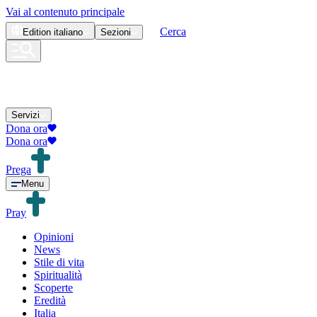
Vai al contenuto principale
Cerca
Edition
italiano
Sezioni
Servizi
Dona ora
Dona ora
Prega
Menu
Pray
Opinioni
News
Stile di vita
Spiritualità
Scoperte
Eredità
Italia