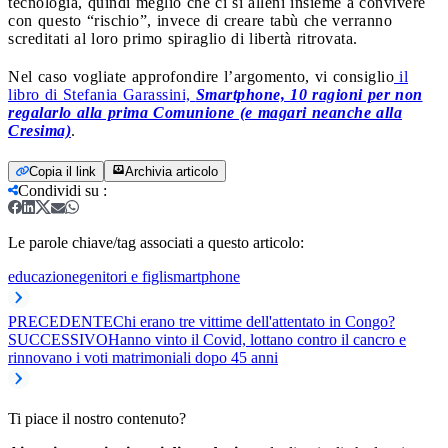
tecnologia, quindi meglio che ci si alleni insieme a convivere
con questo “rischio”, invece di creare tabù che verranno
screditati al loro primo spiraglio di libertà ritrovata.
Nel caso vogliate approfondire l’argomento, vi consiglio
il
libro di Stefania Garassini,
Smartphone, 10 ragioni per non
regalarlo alla prima Comunione (e magari neanche alla
Cresima)
.
Copia il link
Archivia articolo
Condividi su
:
Le parole chiave/tag associati a questo articolo:
educazione
genitori e figli
smartphone
PRECEDENTE
Chi erano tre vittime dell'attentato in Congo?
SUCCESSIVO
Hanno vinto il Covid, lottano contro il cancro e
rinnovano i voti matrimoniali dopo 45 anni
Ti piace il nostro contenuto?