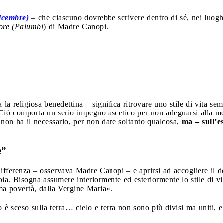
icembre)
– che ciascuno dovrebbe scrivere dentro di sé, nei luoghi 
uore (Palumbi
) di Madre Canopi.
a la religiosa benedettina – significa ritrovare uno stile di vita se
o. Ciò comporta un serio impegno ascetico per non adeguarsi alla 
i non ha il necessario, per non dare soltanto qualcosa,
ma – sull’e
e”
differenza – osservava Madre Canopi – e aprirsi ad accogliere il 
ioia. Bisogna assumere interiormente ed esteriormente lo stile di v
ma povertà, dalla Vergine Maria».
lo è sceso sulla terra… cielo e terra non sono più divisi ma uniti, e