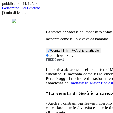
pubblicato il 11/12/20
|
Gelsomino Del Guercio
|
5
min di lettura
La storica abbadessa del monastero “Mater 
racconta come lei lo viveva da bambina
Copia il link
Archivia articolo
Condividi su
:
La storica abbadessa del monastero “Mat
autentico. E racconta come lei lo viv
Perchè oggi il rischio è di trasformare
abbadessa del
monastero Mater Eccles
“La venuta di Gesù è la carez
«Anche i cristiani più ferventi corron
cancellare tutte le diversità e tutte le 
all’umanità.