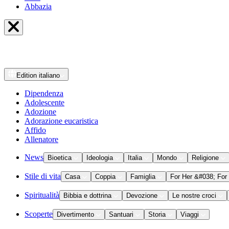
Abbazia
Edition
italiano
Dipendenza
Adolescente
Adozione
Adorazione eucaristica
Affido
Allenatore
News
Bioetica
Ideologia
Italia
Mondo
Religione
Stile di vita
Casa
Coppia
Famiglia
For Her &#038; For
Spiritualità
Bibbia e dottrina
Devozione
Le nostre croci
Scoperte
Divertimento
Santuari
Storia
Viaggi