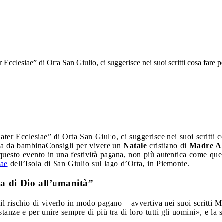
Ecclesiae” di Orta San Giulio, ci suggerisce nei suoi scritti cosa fare p
er Ecclesiae” di Orta San Giulio, ci suggerisce nei suoi scritti c
eva da bambina
Consigli per vivere un
Natale
cristiano di
Madre A
 questo evento in una festività pagana, non più autentica come quel
iae
dell’Isola di San Giulio sul lago d’Orta, in Piemonte.
za di Dio all’umanità”
o il rischio di viverlo in modo pagano – avvertiva nei suoi scrit
distanze e per unire sempre di più tra di loro tutti gli uomini», e l