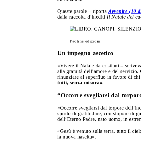
Queste parole – riporta
Avvenire (10 d
dalla raccolta d’inediti
Il Natale del c
Paoline edizioni
Un impegno ascetico
«Vivere il Natale da cristiani – scrivev
alla gratuità dell’amore e del servizi
rinunziare al superfluo in favore di ch
tutti, senza misura».
“Occorre svegliarsi dal torpor
«Occorre svegliarsi dal torpore dell’in
spirito di gratitudine, con stupore di g
dell’Eterno Padre, nato uomo, in estre
«Gesù è venuto sulla terra, tutto il cie
la nuova nascita».