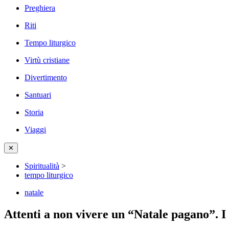
Preghiera
Riti
Tempo liturgico
Virtù cristiane
Divertimento
Santuari
Storia
Viaggi
✕
Spiritualità
>
tempo liturgico
natale
Attenti a non vivere un “Natale pagano”. I