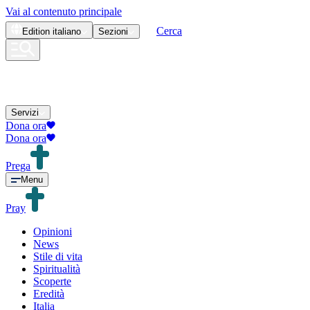
Vai al contenuto principale
Cerca
Edition
italiano
Sezioni
Servizi
Dona ora
Dona ora
Prega
Menu
Pray
Opinioni
News
Stile di vita
Spiritualità
Scoperte
Eredità
Italia