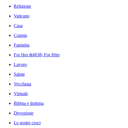
Religione
Vaticano
Casa
Coppia
Famiglia
For Her &#038; For Him
Lavoro
Salute
Vecchiaia
Virtuale
Bibbia e dottrina
Devozione
Le nostre croci