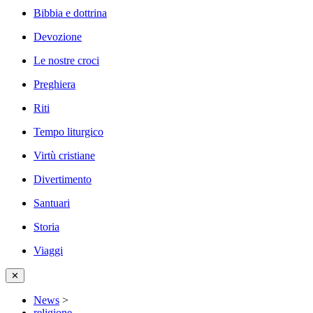
Bibbia e dottrina
Devozione
Le nostre croci
Preghiera
Riti
Tempo liturgico
Virtù cristiane
Divertimento
Santuari
Storia
Viaggi
✕
News
>
religione