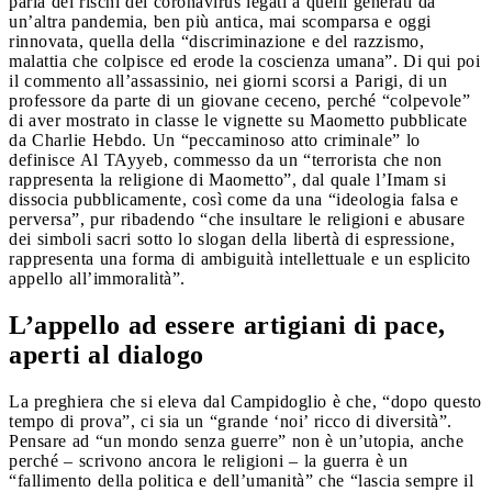
parla dei rischi del coronavirus legati a quelli generati da
un’altra pandemia, ben più antica, mai scomparsa e oggi
rinnovata, quella della “discriminazione e del razzismo,
malattia che colpisce ed erode la coscienza umana”. Di qui poi
il commento all’assassinio, nei giorni scorsi a Parigi, di un
professore da parte di un giovane ceceno, perché “colpevole”
di aver mostrato in classe le vignette su Maometto pubblicate
da Charlie Hebdo. Un “peccaminoso atto criminale” lo
definisce Al TAyyeb, commesso da un “terrorista che non
rappresenta la religione di Maometto”, dal quale l’Imam si
dissocia pubblicamente, così come da una “ideologia falsa e
perversa”, pur ribadendo “che insultare le religioni e abusare
dei simboli sacri sotto lo slogan della libertà di espressione,
rappresenta una forma di ambiguità intellettuale e un esplicito
appello all’immoralità”.
L’appello ad essere artigiani di pace,
aperti al dialogo
La preghiera che si eleva dal Campidoglio è che, “dopo questo
tempo di prova”, ci sia un “grande ‘noi’ ricco di diversità”.
Pensare ad “un mondo senza guerre” non è un’utopia, anche
perché – scrivono ancora le religioni – la guerra è un
“fallimento della politica e dell’umanità” che “lascia sempre il