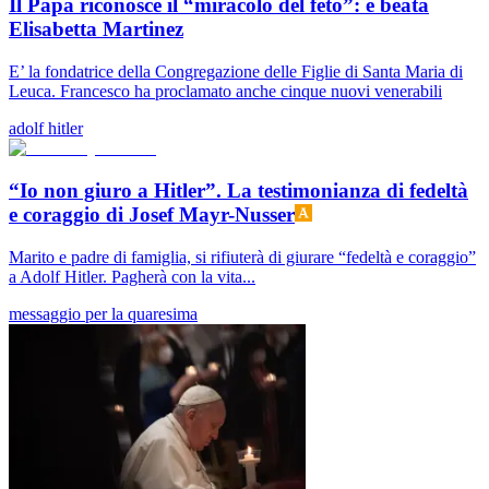
Il Papa riconosce il “miracolo del feto”: è beata
Elisabetta Martinez
E’ la fondatrice della Congregazione delle Figlie di Santa Maria di
Leuca. Francesco ha proclamato anche cinque nuovi venerabili
adolf hitler
“Io non giuro a Hitler”. La testimonianza di fedeltà
e coraggio di Josef Mayr-Nusser
Marito e padre di famiglia, si rifiuterà di giurare “fedeltà e coraggio”
a Adolf Hitler. Pagherà con la vita...
messaggio per la quaresima