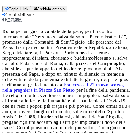
Copia il link
Archivia articolo
Condividi su
:
Roma per un giorno capitale della pace, per l’incontro
internazionale “Nessuno si salva da solo – Pace e Fraternità”,
promosso dalla Comunità di Sant’Egidio, alla presenza del
Papa. Tra i partecipanti il Presidente della Repubblica italiana,
Sergio Mattarella, il Patriarca Bartolomeo I assieme a
rappresentanti di islam, ebraismo e buddismo
Nessuno si salva
da solo! È dal cuore di Roma, dalla piazza del Campidoglio,
che si leva questo appello dei leader religiosi mondiali. Alla
presenza del Papa, e dopo un minuto di silenzio in memoria
delle vittime della pandemia e di tutte le guerre, i capi religiosi
si rifanno al grido lanciato da
Francesco il 27 marzo scorso,
nella preghiera in Piazza San Pietro
per la fine della pandemia.
Le religioni tutte avvertono che nessun popolo si salva da solo
di fronte alle ferite dell’umanità e alla pandemia di Covid-19,
che ha reso i popoli più fragili e più poveri. Come ormai da 34
anni, in diversi luoghi del mondo, sulle orme dello ‘Spirito di
Assisi’ del 1986, i leader religiosi, chiamati da Sant’Egidio,
pregano “gli uni accanto agli altri per implorare il dono della
pace”. Con il pensiero rivolto a chi più soffre, l’impegno che
si assumono è di “vivere” e “proporre solennemente ai