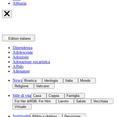
Abbazia
Edition
italiano
Dipendenza
Adolescente
Adozione
Adorazione eucaristica
Affido
Allenatore
News
Bioetica
Ideologia
Italia
Mondo
Religione
Vaticano
Stile di vita
Casa
Coppia
Famiglia
For Her &#038; For Him
Lavoro
Salute
Vecchiaia
Virtuale
Spiritualità
Bibbia e dottrina
Devozione