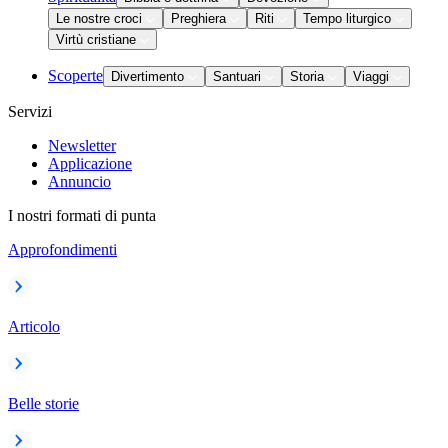
Le nostre croci
Preghiera
Riti
Tempo liturgico
Virtù cristiane
Scoperte
Divertimento
Santuari
Storia
Viaggi
Servizi
Newsletter
Applicazione
Annuncio
I nostri formati di punta
Approfondimenti
Articolo
Belle storie