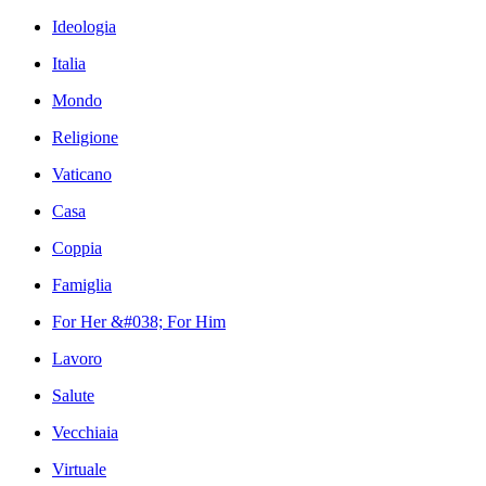
Ideologia
Italia
Mondo
Religione
Vaticano
Casa
Coppia
Famiglia
For Her &#038; For Him
Lavoro
Salute
Vecchiaia
Virtuale