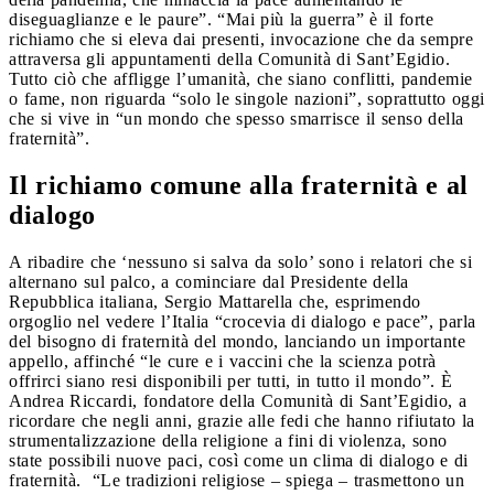
diseguaglianze e le paure”. “Mai più la guerra” è il forte
richiamo che si eleva dai presenti, invocazione che da sempre
attraversa gli appuntamenti della Comunità di Sant’Egidio.
Tutto ciò che affligge l’umanità, che siano conflitti, pandemie
o fame, non riguarda “solo le singole nazioni”, soprattutto oggi
che si vive in “un mondo che spesso smarrisce il senso della
fraternità”.
Il richiamo comune alla fraternità e al
dialogo
A ribadire che ‘nessuno si salva da solo’ sono i relatori che si
alternano sul palco, a cominciare dal Presidente della
Repubblica italiana, Sergio Mattarella che, esprimendo
orgoglio nel vedere l’Italia “crocevia di dialogo e pace”, parla
del bisogno di fraternità del mondo, lanciando un importante
appello, affinché “le cure e i vaccini che la scienza potrà
offrirci siano resi disponibili per tutti, in tutto il mondo”. È
Andrea Riccardi, fondatore della Comunità di Sant’Egidio, a
ricordare che negli anni, grazie alle fedi che hanno rifiutato la
strumentalizzazione della religione a fini di violenza, sono
state possibili nuove paci, così come un clima di dialogo e di
fraternità. “Le tradizioni religiose – spiega – trasmettono un