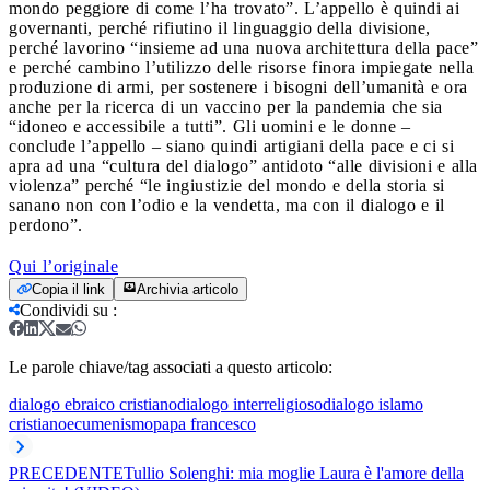
mondo peggiore di come l’ha trovato”. L’appello è quindi ai
governanti, perché rifiutino il linguaggio della divisione,
perché lavorino “insieme ad una nuova architettura della pace”
e perché cambino l’utilizzo delle risorse finora impiegate nella
produzione di armi, per sostenere i bisogni dell’umanità e ora
anche per la ricerca di un vaccino per la pandemia che sia
“idoneo e accessibile a tutti”. Gli uomini e le donne –
conclude l’appello – siano quindi artigiani della pace e ci si
apra ad una “cultura del dialogo” antidoto “alle divisioni e alla
violenza” perché “le ingiustizie del mondo e della storia si
sanano non con l’odio e la vendetta, ma con il dialogo e il
perdono”.
Qui l’originale
Copia il link
Archivia articolo
Condividi su
:
Le parole chiave/tag associati a questo articolo:
dialogo ebraico cristiano
dialogo interreligioso
dialogo islamo
cristiano
ecumenismo
papa francesco
PRECEDENTE
Tullio Solenghi: mia moglie Laura è l'amore della