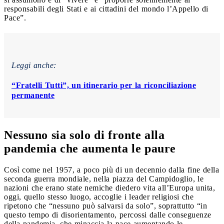
responsabili degli Stati e ai cittadini del mondo l’Appello di
Pace”.
Leggi anche:
“Fratelli Tutti”, un itinerario per la riconciliazione
permanente
Nessuno sia solo di fronte alla
pandemia che aumenta le paure
Così come nel 1957, a poco più di un decennio dalla fine della
seconda guerra mondiale, nella piazza del Campidoglio, le
nazioni che erano state nemiche diedero vita all’Europa unita,
oggi, quello stesso luogo, accoglie i leader religiosi che
ripetono che “nessuno può salvarsi da solo”, soprattutto “in
questo tempo di disorientamento, percossi dalle conseguenze
della pandemia, che minaccia la pace aumentando le