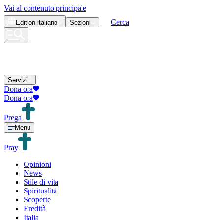
Vai al contenuto principale
Cerca
Edition
italiano
Sezioni
Servizi
Dona ora
Dona ora
Prega
Menu
Pray
Opinioni
News
Stile di vita
Spiritualità
Scoperte
Eredità
Italia