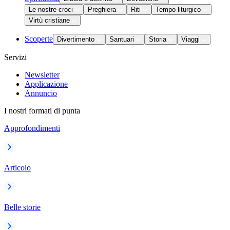
Le nostre croci
Preghiera
Riti
Tempo liturgico
Virtù cristiane
Scoperte
Divertimento
Santuari
Storia
Viaggi
Servizi
Newsletter
Applicazione
Annuncio
I nostri formati di punta
Approfondimenti
Articolo
Belle storie