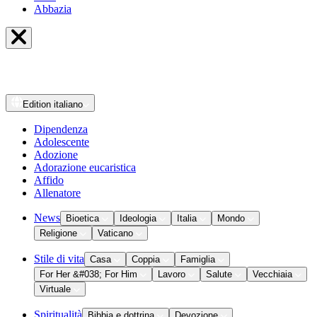
Abbazia
Edition
italiano
Dipendenza
Adolescente
Adozione
Adorazione eucaristica
Affido
Allenatore
News
Bioetica
Ideologia
Italia
Mondo
Religione
Vaticano
Stile di vita
Casa
Coppia
Famiglia
For Her &#038; For Him
Lavoro
Salute
Vecchiaia
Virtuale
Spiritualità
Bibbia e dottrina
Devozione