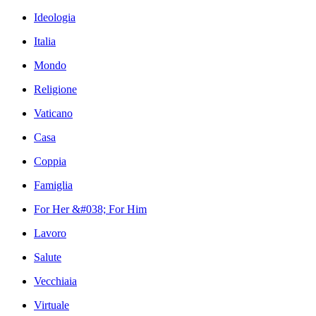
Ideologia
Italia
Mondo
Religione
Vaticano
Casa
Coppia
Famiglia
For Her &#038; For Him
Lavoro
Salute
Vecchiaia
Virtuale