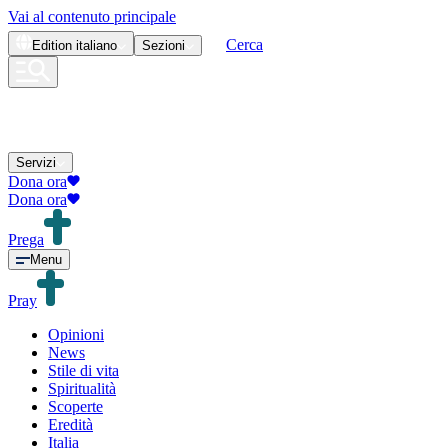
Vai al contenuto principale
Cerca
Edition
italiano
Sezioni
Servizi
Dona ora
Dona ora
Prega
Menu
Pray
Opinioni
News
Stile di vita
Spiritualità
Scoperte
Eredità
Italia