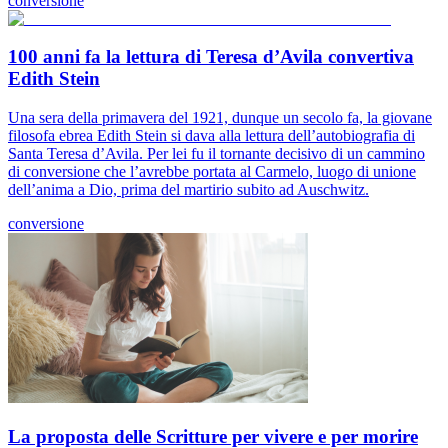
conversione
100 anni fa la lettura di Teresa d’Avila convertiva
Edith Stein
Una sera della primavera del 1921, dunque un secolo fa, la giovane
filosofa ebrea Edith Stein si dava alla lettura dell’autobiografia di
Santa Teresa d’Avila. Per lei fu il tornante decisivo di un cammino
di conversione che l’avrebbe portata al Carmelo, luogo di unione
dell’anima a Dio, prima del martirio subito ad Auschwitz.
conversione
La proposta delle Scritture per vivere e per morire