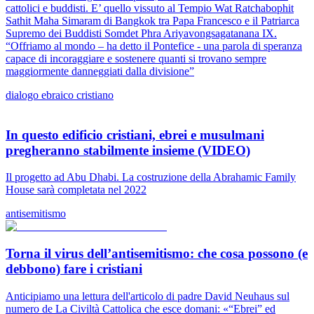
cattolici e buddisti. E’ quello vissuto al Tempio Wat Ratchabophit
Sathit Maha Simaram di Bangkok tra Papa Francesco e il Patriarca
Supremo dei Buddisti Somdet Phra Ariyavongsagatanana IX.
“Offriamo al mondo – ha detto il Pontefice - una parola di speranza
capace di incoraggiare e sostenere quanti si trovano sempre
maggiormente danneggiati dalla divisione”
dialogo ebraico cristiano
In questo edificio cristiani, ebrei e musulmani
pregheranno stabilmente insieme (VIDEO)
Il progetto ad Abu Dhabi. La costruzione della Abrahamic Family
House sarà completata nel 2022
antisemitismo
Torna il virus dell’antisemitismo: che cosa possono (e
debbono) fare i cristiani
Anticipiamo una lettura dell'articolo di padre David Neuhaus sul
numero de La Civiltà Cattolica che esce domani: «“Ebrei” ed