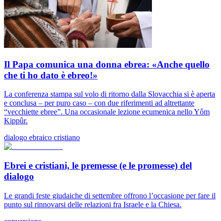
Il Papa comunica una donna ebrea: «Anche quello
che ti ho dato è ebreo!»
La conferenza stampa sul volo di ritorno dalla Slovacchia si è aperta
e conclusa – per puro caso – con due riferimenti ad altrettante
“vecchiette ebree”. Una occasionale lezione ecumenica nello Yôm
Kippûr.
dialogo ebraico cristiano
Ebrei e cristiani, le premesse (e le promesse) del
dialogo
Le grandi feste giudaiche di settembre offrono l’occasione per fare il
punto sul rinnovarsi delle relazioni fra Israele e la Chiesa.