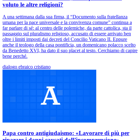
voluto le altre religioni?
A una settimana dalla sua firma, il “Documento sulla fratellanza
umana per la pace universale e la convivenza comune” continua a
far parlare di sé: al centro delle polemiche, da parte cattolica, sta il
passaggio sul pluralismo religioso, accusato di essere arrivato ben
oltre i limiti imposti dai decreti del Concilio Vaticano II. Eppure
anche il teologo della casa pontificia, un domenicano polacco scelto
da Benedetto XVI, ha dato il suo placet al testo. Cerchiamo di capire
bene perché.
dialogo ebraico cristiano
Papa contro antigiudaismo: «Lavorare di più per
riparare i danni causati dall’incomprensione»