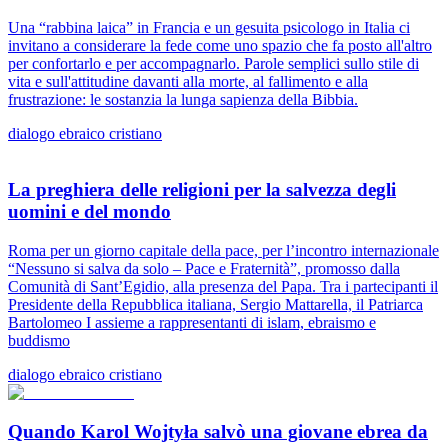
Una “rabbina laica” in Francia e un gesuita psicologo in Italia ci
invitano a considerare la fede come uno spazio che fa posto all'altro
per confortarlo e per accompagnarlo. Parole semplici sullo stile di
vita e sull'attitudine davanti alla morte, al fallimento e alla
frustrazione: le sostanzia la lunga sapienza della Bibbia.
dialogo ebraico cristiano
La preghiera delle religioni per la salvezza degli
uomini e del mondo
Roma per un giorno capitale della pace, per l’incontro internazionale
“Nessuno si salva da solo – Pace e Fraternità”, promosso dalla
Comunità di Sant’Egidio, alla presenza del Papa. Tra i partecipanti il
Presidente della Repubblica italiana, Sergio Mattarella, il Patriarca
Bartolomeo I assieme a rappresentanti di islam, ebraismo e
buddismo
dialogo ebraico cristiano
Quando Karol Wojtyła salvò una giovane ebrea da