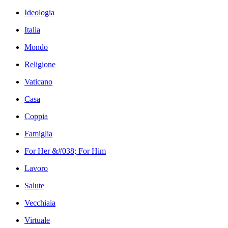
Ideologia
Italia
Mondo
Religione
Vaticano
Casa
Coppia
Famiglia
For Her &#038; For Him
Lavoro
Salute
Vecchiaia
Virtuale