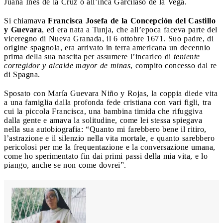
Juana Inés de la Cruz o all’inca Garcilaso de la Vega.
Si chiamava
Francisca Josefa de la Concepción del Castillo
y Guevara
, ed era nata a Tunja, che all’epoca faceva parte del
viceregno di Nueva Granada, il 6 ottobre 1671. Suo padre, di
origine spagnola, era arrivato in terra americana un decennio
prima della sua nascita per assumere l’incarico di
teniente
corregidor y alcalde mayor de minas
, compito concesso dal re
di Spagna.
Sposato con María Guevara Niño y Rojas, la coppia diede vita
a una famiglia dalla profonda fede cristiana con vari figli, tra
cui la piccola Francisca, una bambina timida che rifuggiva
dalla gente e amava la solitudine, come lei stessa spiegava
nella sua autobiografia: “Quanto mi farebbero bene il ritiro,
l’astrazione e il silenzio nella vita mortale, e quanto sarebbero
pericolosi per me la frequentazione e la conversazione umana,
come ho sperimentato fin dai primi passi della mia vita, e lo
piango, anche se non come dovrei”.