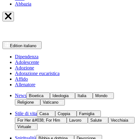
Abbazia
Edition
italiano
Dipendenza
Adolescente
Adozione
Adorazione eucaristica
Affido
Allenatore
News
Bioetica
Ideologia
Italia
Mondo
Religione
Vaticano
Stile di vita
Casa
Coppia
Famiglia
For Her &#038; For Him
Lavoro
Salute
Vecchiaia
Virtuale
Spiritualità
Bibbia e dottrina
Devozione