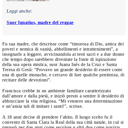
Leggi anche:
Suor Ignatius, madre del reggae
Fu sua madre, che descrisse come “timorosa di Dio, amica dei
poveri e nemica di vanità, abbellimenti e intrattenimenti”, a
insegnarle a leggere, avvicinandola ai testi sacri e a due donne
che tempo dopo sarebbero diventate la fonte di ispirazione
della sua opera mistica, suor Juana Inés de la Cruz e Santa
Teresa di Gesù: “Provavo un grande desiderio di essere come
una di quelle monache, e cercavo di fare qualche penitenza, di
recitare delle devozioni”.
Francisca crebbe in un ambiente familiare caratterizzato
dall’amore e dalla pietà, e iniziò presto a sentire il desiderio di
abbracciare la vita religiosa. “Mi vennero una determinazione
e un’ansia tali di imitare i santi!”, scrisse.
A 18 anni decise di prendere l’abito. Il luogo scelto fu il
convento di Santa Clara la Real della sua città natale, in cui si
preparò per due anni come secolare e altri due come novizia,