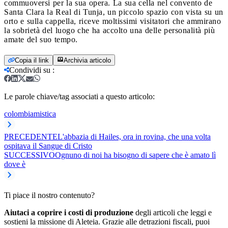
commuoversi per la sua opera. La sua cella nel convento de
Santa Clara la Real di Tunja, un piccolo spazio con vista su un
orto e sulla cappella, riceve moltissimi visitatori che ammirano
la sobrietà del luogo che ha accolto una delle personalità più
amate del suo tempo.
Copia il link
Archivia articolo
Condividi su
:
Le parole chiave/tag associati a questo articolo:
colombia
mistica
PRECEDENTE
L'abbazia di Hailes, ora in rovina, che una volta
ospitava il Sangue di Cristo
SUCCESSIVO
Ognuno di noi ha bisogno di sapere che è amato lì
dove è
Ti piace il nostro contenuto?
Aiutaci a coprire i costi di produzione
degli articoli che leggi e
sostieni la missione di Aleteia. Grazie alle detrazioni fiscali, puoi