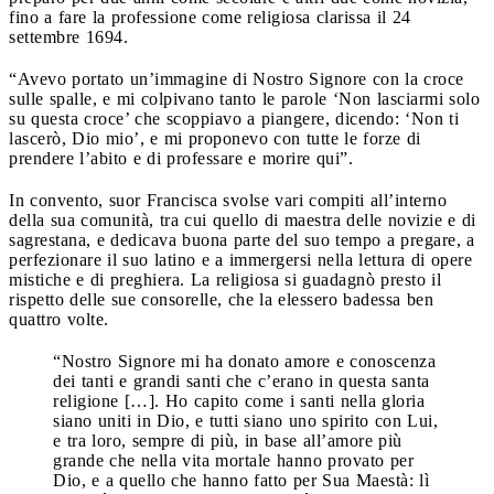
fino a fare la professione come religiosa clarissa il 24
settembre 1694.
“Avevo portato un’immagine di Nostro Signore con la croce
sulle spalle, e mi colpivano tanto le parole ‘Non lasciarmi solo
su questa croce’ che scoppiavo a piangere, dicendo: ‘Non ti
lascerò, Dio mio’, e mi proponevo con tutte le forze di
prendere l’abito e di professare e morire qui”.
In convento, suor Francisca svolse vari compiti all’interno
della sua comunità, tra cui quello di maestra delle novizie e di
sagrestana, e dedicava buona parte del suo tempo a pregare, a
perfezionare il suo latino e a immergersi nella lettura di opere
mistiche e di preghiera. La religiosa si guadagnò presto il
rispetto delle sue consorelle, che la elessero badessa ben
quattro volte.
“Nostro Signore mi ha donato amore e conoscenza
dei tanti e grandi santi che c’erano in questa santa
religione […]. Ho capito come i santi nella gloria
siano uniti in Dio, e tutti siano uno spirito con Lui,
e tra loro, sempre di più, in base all’amore più
grande che nella vita mortale hanno provato per
Dio, e a quello che hanno fatto per Sua Maestà: lì