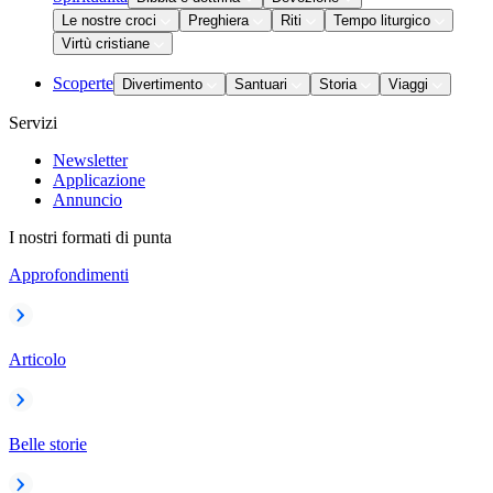
Le nostre croci
Preghiera
Riti
Tempo liturgico
Virtù cristiane
Scoperte
Divertimento
Santuari
Storia
Viaggi
Servizi
Newsletter
Applicazione
Annuncio
I nostri formati di punta
Approfondimenti
Articolo
Belle storie