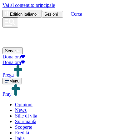
Vai al contenuto principale
Cerca
Edition
italiano
Sezioni
Servizi
Dona ora
Dona ora
Prega
Menu
Pray
Opinioni
News
Stile di vita
Spiritualità
Scoperte
Eredità
Italia