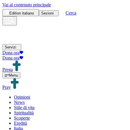
Vai al contenuto principale
Cerca
Edition
italiano
Sezioni
Servizi
Dona ora
Dona ora
Prega
Menu
Pray
Opinioni
News
Stile di vita
Spiritualità
Scoperte
Eredità
Italia