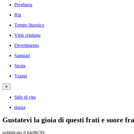
Preghiera
Riti
Tempo liturgico
Virtù cristiane
Divertimento
Santuari
Storia
Viaggi
✕
Stile di vita
danza
Gustatevi la gioia di questi frati e suore f
pubblicato il 04/08/20
|