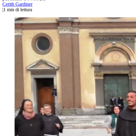
Cerith Gardiner
|
1
min di lettura