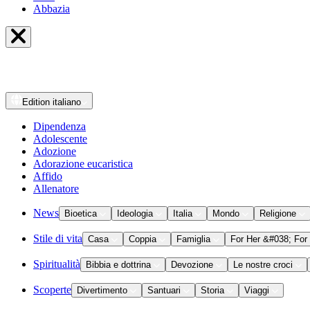
Abbazia
Edition
italiano
Dipendenza
Adolescente
Adozione
Adorazione eucaristica
Affido
Allenatore
News
Bioetica
Ideologia
Italia
Mondo
Religione
Stile di vita
Casa
Coppia
Famiglia
For Her &#038; For
Spiritualità
Bibbia e dottrina
Devozione
Le nostre croci
Scoperte
Divertimento
Santuari
Storia
Viaggi