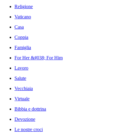
Religione
Vaticano
Casa
Coppia
Famiglia
For Her &#038; For Him
Lavoro
Salute
Vecchiaia
Virtuale
Bibbia e dottrina
Devozione
Le nostre croci