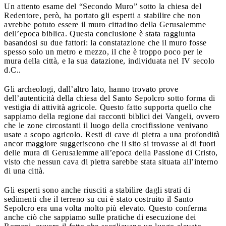
Un attento esame del “Secondo Muro” sotto la chiesa del
Redentore, però, ha portato gli esperti a stabilire che non
avrebbe potuto essere il muro cittadino della Gerusalemme
dell’epoca biblica. Questa conclusione è stata raggiunta
basandosi su due fattori: la constatazione che il muro fosse
spesso solo un metro e mezzo, il che è troppo poco per le
mura della città, e la sua datazione, individuata nel IV secolo
d.C..
Gli archeologi, dall’altro lato, hanno trovato prove
dell’autenticità della chiesa del Santo Sepolcro sotto forma di
vestigia di attività agricole. Questo fatto supporta quello che
sappiamo della regione dai racconti biblici dei Vangeli, ovvero
che le zone circostanti il luogo della crocifissione venivano
usate a scopo agricolo. Resti di cave di pietra a una profondità
ancor maggiore suggeriscono che il sito si trovasse al di fuori
delle mura di Gerusalemme all’epoca della Passione di Cristo,
visto che nessun cava di pietra sarebbe stata situata all’interno
di una città.
Gli esperti sono anche riusciti a stabilire dagli strati di
sedimenti che il terreno su cui è stato costruito il Santo
Sepolcro era una volta molto più elevato. Questo conferma
anche ciò che sappiamo sulle pratiche di esecuzione dei