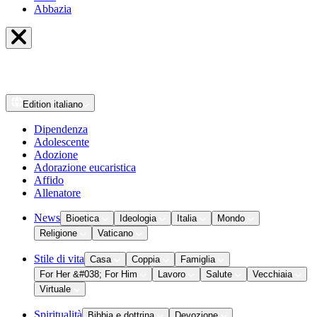
Abbazia
Edition
italiano
Dipendenza
Adolescente
Adozione
Adorazione eucaristica
Affido
Allenatore
News
Bioetica
Ideologia
Italia
Mondo
Religione
Vaticano
Stile di vita
Casa
Coppia
Famiglia
For Her &#038; For Him
Lavoro
Salute
Vecchiaia
Virtuale
Spiritualità
Bibbia e dottrina
Devozione