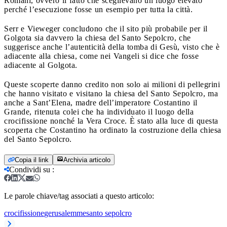
Romani, ovvero il fatto che sceglievano un luogo elevato
perché l’esecuzione fosse un esempio per tutta la città.
Serr e Vieweger concludono che il sito più probabile per il
Golgota sia davvero la chiesa del Santo Sepolcro, che
suggerisce anche l’autenticità della tomba di Gesù, visto che è
adiacente alla chiesa, come nei Vangeli si dice che fosse
adiacente al Golgota.
Queste scoperte danno credito non solo ai milioni di pellegrini
che hanno visitato e visitano la chiesa del Santo Sepolcro, ma
anche a Sant’Elena, madre dell’imperatore Costantino il
Grande, ritenuta colei che ha individuato il luogo della
crocifissione nonché la Vera Croce. È stato alla luce di questa
scoperta che Costantino ha ordinato la costruzione della chiesa
del Santo Sepolcro.
Copia il link
Archivia articolo
Condividi su
:
Le parole chiave/tag associati a questo articolo:
crocifissione
gerusalemme
santo sepolcro