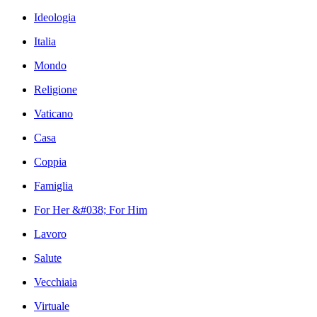
Ideologia
Italia
Mondo
Religione
Vaticano
Casa
Coppia
Famiglia
For Her &#038; For Him
Lavoro
Salute
Vecchiaia
Virtuale