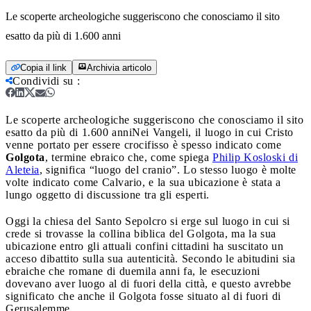
Le scoperte archeologiche suggeriscono che conosciamo il sito
esatto da più di 1.600 anni
Copia il link
Archivia articolo
Condividi su
:
Le scoperte archeologiche suggeriscono che conosciamo il sito
esatto da più di 1.600 anni
Nei Vangeli, il luogo in cui Cristo
venne portato per essere crocifisso è spesso indicato come
Golgota
, termine ebraico che, come spiega
Philip Kosloski di
Aleteia
, significa “luogo del cranio”. Lo stesso luogo è molte
volte indicato come Calvario, e la sua ubicazione è stata a
lungo oggetto di discussione tra gli esperti.
Oggi la chiesa del Santo Sepolcro si erge sul luogo in cui si
crede si trovasse la collina biblica del Golgota, ma la sua
ubicazione entro gli attuali confini cittadini ha suscitato un
acceso dibattito sulla sua autenticità. Secondo le abitudini sia
ebraiche che romane di duemila anni fa, le esecuzioni
dovevano aver luogo al di fuori della città, e questo avrebbe
significato che anche il Golgota fosse situato al di fuori di
Gerusalemme.