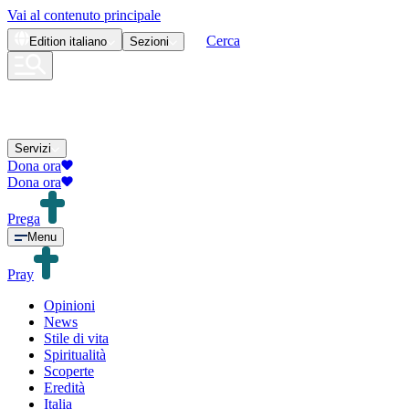
Vai al contenuto principale
Cerca
Edition
italiano
Sezioni
Servizi
Dona ora
Dona ora
Prega
Menu
Pray
Opinioni
News
Stile di vita
Spiritualità
Scoperte
Eredità
Italia