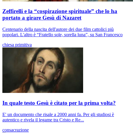
Zeffirelli e la “cospirazione spirituale” che lo ha
portato a girare Gesù di Nazaret
Centenario della nascita dell'autore dei due film cattolici più
popolari. L'altro è “Fratello sole, sorella luna”, su San Francesco
chiesa primitiva
In quale testo Gesù è citato per la prima volta?
E' un documento che risale a 2000 anni fa. Per gli studiosi è
autentico e rivela il legame tra Cristo e Re...
consacrazione