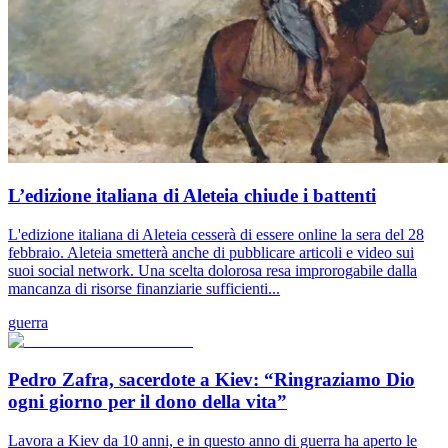
L’edizione italiana di Aleteia chiude i battenti
L'edizione italiana di Aleteia cesserà di essere online la sera del 28
febbraio. Aleteia smetterà anche di pubblicare articoli e video sui
suoi social network. Una scelta dolorosa resa improrogabile dalla
mancanza di risorse finanziarie sufficienti...
guerra
Pedro Zafra, sacerdote a Kiev: “Ringraziamo Dio
ogni giorno per il dono della vita”
Lavora a Kiev da 10 anni, e in questo anno di guerra ha aperto le