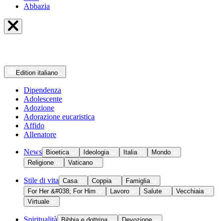
Abbazia
Edition
italiano
Dipendenza
Adolescente
Adozione
Adorazione eucaristica
Affido
Allenatore
News
Bioetica
Ideologia
Italia
Mondo
Religione
Vaticano
Stile di vita
Casa
Coppia
Famiglia
For Her &#038; For Him
Lavoro
Salute
Vecchiaia
Virtuale
Spiritualità
Bibbia e dottrina
Devozione