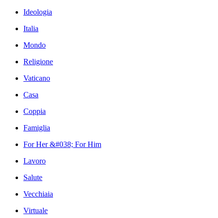
Ideologia
Italia
Mondo
Religione
Vaticano
Casa
Coppia
Famiglia
For Her &#038; For Him
Lavoro
Salute
Vecchiaia
Virtuale