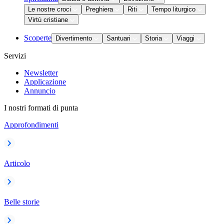
Le nostre croci
Preghiera
Riti
Tempo liturgico
Virtù cristiane
Scoperte
Divertimento
Santuari
Storia
Viaggi
Servizi
Newsletter
Applicazione
Annuncio
I nostri formati di punta
Approfondimenti
Articolo
Belle storie