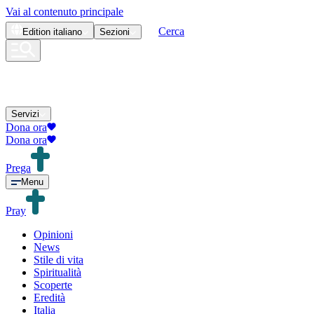
Vai al contenuto principale
Cerca
Edition
italiano
Sezioni
Servizi
Dona ora
Dona ora
Prega
Menu
Pray
Opinioni
News
Stile di vita
Spiritualità
Scoperte
Eredità
Italia