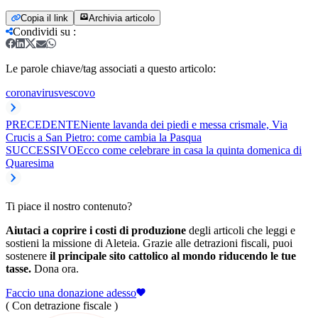
Copia il link
Archivia articolo
Condividi su
:
Le parole chiave/tag associati a questo articolo:
coronavirus
vescovo
PRECEDENTE
Niente lavanda dei piedi e messa crismale, Via
Crucis a San Pietro: come cambia la Pasqua
SUCCESSIVO
Ecco come celebrare in casa la quinta domenica di
Quaresima
Ti piace il nostro contenuto?
Aiutaci a coprire i costi di produzione
degli articoli che leggi e
sostieni la missione di Aleteia. Grazie alle detrazioni fiscali, puoi
sostenere
il principale sito cattolico al mondo riducendo le tue
tasse.
Dona ora.
Faccio una donazione adesso
( Con detrazione fiscale )