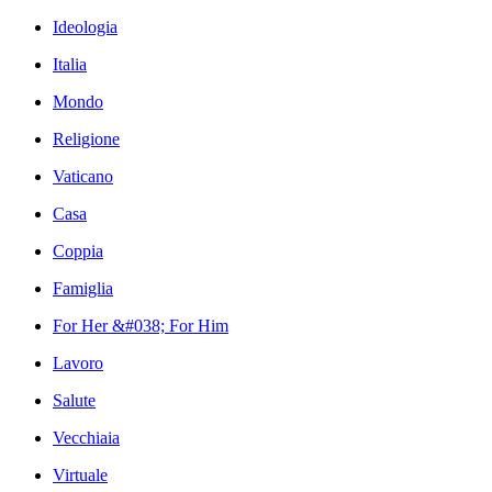
Ideologia
Italia
Mondo
Religione
Vaticano
Casa
Coppia
Famiglia
For Her &#038; For Him
Lavoro
Salute
Vecchiaia
Virtuale