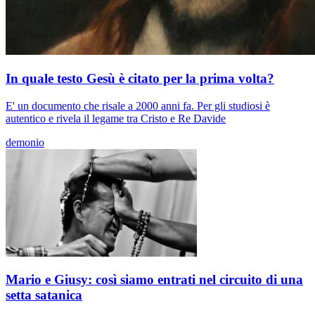
In quale testo Gesù è citato per la prima volta?
E' un documento che risale a 2000 anni fa. Per gli studiosi è
autentico e rivela il legame tra Cristo e Re Davide
demonio
Mario e Giusy: così siamo entrati nel circuito di una
setta satanica