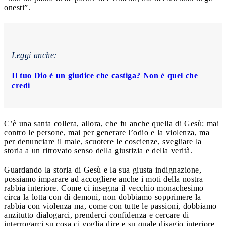
onesti”.
Leggi anche:
Il tuo Dio è un giudice che castiga? Non è quel che
credi
C’è una santa collera, allora, che fu anche quella di Gesù: mai
contro le persone, mai per generare l’odio e la violenza, ma
per denunciare il male, scuotere le coscienze, svegliare la
storia a un ritrovato senso della giustizia e della verità.
Guardando la storia di Gesù e la sua giusta indignazione,
possiamo imparare ad accogliere anche i moti della nostra
rabbia interiore. Come ci insegna il vecchio monachesimo
circa la lotta con di demoni, non dobbiamo sopprimere la
rabbia con violenza ma, come con tutte le passioni, dobbiamo
anzitutto dialogarci, prenderci confidenza e cercare di
interrogarci su cosa ci voglia dire e su quale disagio interiore