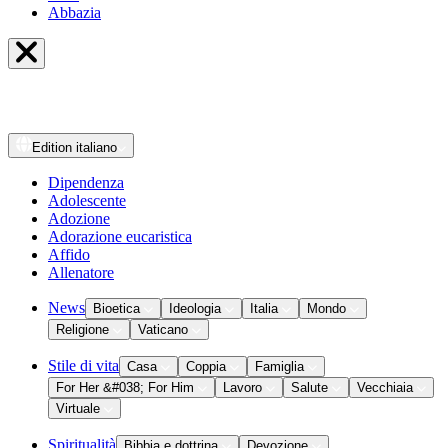
Abbazia
Edition
italiano
Dipendenza
Adolescente
Adozione
Adorazione eucaristica
Affido
Allenatore
News
Bioetica
Ideologia
Italia
Mondo
Religione
Vaticano
Stile di vita
Casa
Coppia
Famiglia
For Her &#038; For Him
Lavoro
Salute
Vecchiaia
Virtuale
Spiritualità
Bibbia e dottrina
Devozione