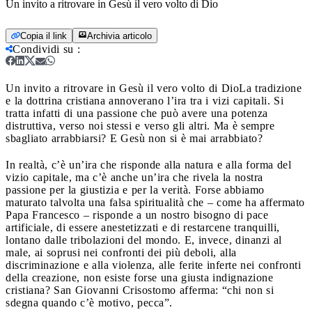
Un invito a ritrovare in Gesù il vero volto di Dio
Copia il link
Archivia articolo
Condividi su
:
Un invito a ritrovare in Gesù il vero volto di Dio
La tradizione
e la dottrina cristiana annoverano l’ira tra i vizi capitali. Si
tratta infatti di una passione che può avere una potenza
distruttiva, verso noi stessi e verso gli altri. Ma è sempre
sbagliato arrabbiarsi? E Gesù non si è mai arrabbiato?
In realtà, c’è un’ira che risponde alla natura e alla forma del
vizio capitale, ma c’è anche un’ira che rivela la nostra
passione per la giustizia e per la verità. Forse abbiamo
maturato talvolta una falsa spiritualità che – come ha affermato
Papa Francesco – risponde a un nostro bisogno di pace
artificiale, di essere anestetizzati e di restarcene tranquilli,
lontano dalle tribolazioni del mondo. E, invece, dinanzi al
male, ai soprusi nei confronti dei più deboli, alla
discriminazione e alla violenza, alle ferite inferte nei confronti
della creazione, non esiste forse una giusta indignazione
cristiana? San Giovanni Crisostomo afferma: “chi non si
sdegna quando c’è motivo, pecca”.