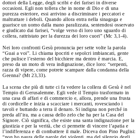
dottori della Legge, degli scribi e dei farisei in diverse
occasioni. Egli non tollera che in nome di Dio e di una
purezza esteriore, essi arrivino a discriminare i peccatori e
maltrattare i deboli. Quando allora entra nella sinagoga e
guarisce un uomo dalla mano paralizzata, sentendosi osservato
e giudicato dai farisei, “volge verso di loro uno sguardo di
collera, rattristato per la durezza dei loro cuori” (Mc 3,1-4).
Nei loro confronti Gesù pronuncia per sette volte la parola
“Guai a voi”. Li chiama ipocriti e sepolcri imbiancati, gente
che pulisce l’esterno del bicchiere ma dentro è marcia. E,
preso da un moto di vera indignazione, dice loro: “serpenti,
razza di vipere, come potrete scampare dalla condanna della
Geenna? (Mt 23,33).
La scena che più di tutte ci fa vedere la collera di Gesù è nel
Tempio di Gerusalemme. Egli vede il Tempio trasformato in
una casa di affari e di commercio e, allora, prende una frusta
di cordicelle e inizia a scacciare i mercanti, rovesciando i
tavoli e buttando a terra il denaro. Si indigna non perché in
preda all’ira, ma a causa dello zelo che ha per la Casa del
Signore. Ciò significa, che esiste una santa indignazione per la
giustizia e per la verità, che ci permette di vincere l’apatia e
l’indifferenza e di combattere il male. Diceva don Pino Puglisi:
“non ho paura delle parole dei violenti, ma del silenzio degli