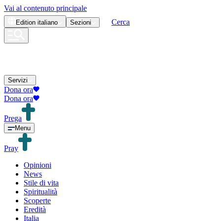
Vai al contenuto principale
Cerca
Edition
italiano
Sezioni
Servizi
Dona ora
Dona ora
Prega
Menu
Pray
Opinioni
News
Stile di vita
Spiritualità
Scoperte
Eredità
Italia