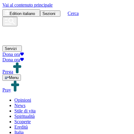
Vai al contenuto principale
Cerca
Edition
italiano
Sezioni
Servizi
Dona ora
Dona ora
Prega
Menu
Pray
Opinioni
News
Stile di vita
Spiritualità
Scoperte
Eredità
Italia