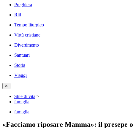
Preghiera
Riti
Tempo liturgico
Virtù cristiane
Divertimento
Santuari
Storia
Viaggi
✕
Stile di vita
>
famiglia
famiglia
«Facciamo riposare Mamma»: il presepe ori