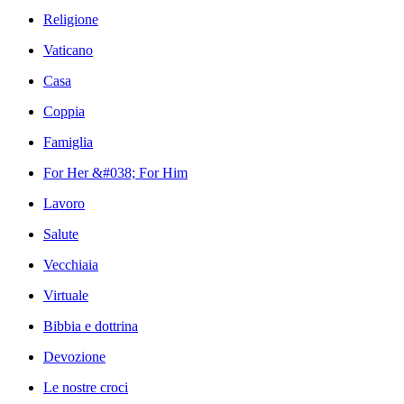
Religione
Vaticano
Casa
Coppia
Famiglia
For Her &#038; For Him
Lavoro
Salute
Vecchiaia
Virtuale
Bibbia e dottrina
Devozione
Le nostre croci