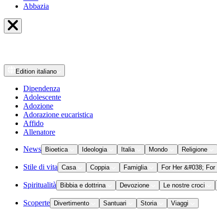
Abbazia
Edition
italiano
Dipendenza
Adolescente
Adozione
Adorazione eucaristica
Affido
Allenatore
News
Bioetica
Ideologia
Italia
Mondo
Religione
Stile di vita
Casa
Coppia
Famiglia
For Her &#038; For
Spiritualità
Bibbia e dottrina
Devozione
Le nostre croci
Scoperte
Divertimento
Santuari
Storia
Viaggi