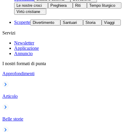
Le nostre croci
Preghiera
Riti
Tempo liturgico
Virtù cristiane
Scoperte
Divertimento
Santuari
Storia
Viaggi
Servizi
Newsletter
Applicazione
Annuncio
I nostri formati di punta
Approfondimenti
Articolo
Belle storie