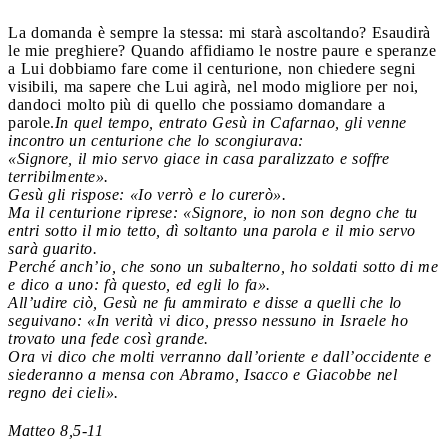
La domanda è sempre la stessa: mi starà ascoltando? Esaudirà
le mie preghiere? Quando affidiamo le nostre paure e speranze
a Lui dobbiamo fare come il centurione, non chiedere segni
visibili, ma sapere che Lui agirà, nel modo migliore per noi,
dandoci molto più di quello che possiamo domandare a
parole.
In quel tempo, entrato Gesù in Cafarnao, gli venne
incontro un centurione che lo scongiurava:
«Signore, il mio servo giace in casa paralizzato e soffre
terribilmente».
Gesù gli rispose: «Io verrò e lo curerò».
Ma il centurione riprese: «Signore, io non son degno che tu
entri sotto il mio tetto, dì soltanto una parola e il mio servo
sarà guarito.
Perché anch’io, che sono un subalterno, ho soldati sotto di me
e dico a uno: fà questo, ed egli lo fa».
All’udire ciò, Gesù ne fu ammirato e disse a quelli che lo
seguivano: «In verità vi dico, presso nessuno in Israele ho
trovato una fede così grande.
Ora vi dico che molti verranno dall’oriente e dall’occidente e
siederanno a mensa con Abramo, Isacco e Giacobbe nel
regno dei cieli».
Matteo 8,5-11