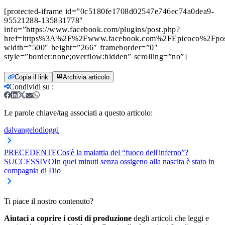
[protected-iframe id=”0c5180fe1708d02547e746ec74a0dea9-
95521288-135831778″
info=”https://www.facebook.com/plugins/post.php?
href=https%3A%2F%2Fwww.facebook.com%2FEpicoco%2Fpo
width=”500″ height=”266″ frameborder=”0″
style=”border:none;overflow:hidden” scrolling=”no”]
Copia il link
Archivia articolo
Condividi su
:
Le parole chiave/tag associati a questo articolo:
dalvangelodioggi
PRECEDENTE
Cos'è la malattia del “fuoco dell'inferno”?
SUCCESSIVO
In quei minuti senza ossigeno alla nascita è stato in
compagnia di Dio
Ti piace il nostro contenuto?
Aiutaci a coprire i costi di produzione
degli articoli che leggi e