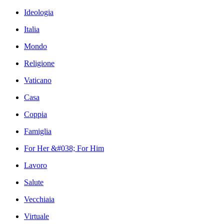
Ideologia
Italia
Mondo
Religione
Vaticano
Casa
Coppia
Famiglia
For Her &#038; For Him
Lavoro
Salute
Vecchiaia
Virtuale