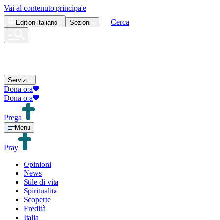
Vai al contenuto principale
Cerca
Edition
italiano
Sezioni
Servizi
Dona ora
Dona ora
Prega
Menu
Pray
Opinioni
News
Stile di vita
Spiritualità
Scoperte
Eredità
Italia