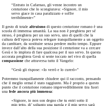
“Entrato in Cafarnao, gli venne incontro un
centurione che lo scongiurava: «Signore, il mio
servo giace in casa paralizzato e soffre
terribilmente»”
Il gesto di totale
altruismo
di questo centurione romano è una
scuola di immensa umanità. La sua non è preghiera per sé
stesso, è preghiera per un suo servo, uno di quelli che la
cultura dell’epoca poteva relegare tranquillamente a un oggetto
da cambiare, da sostituire senza perdere molto tempo. Eppure
invece dall’alto della sua
posizione il centurione va a cercare
Gesù e lo implora di fare qualcosa per il suo servo. In questa
accorata preghiera Gesù si sente toccato nel vivo di quella
compassione
che attraversa tutto il Vangelo:
“Gesù gli rispose: «Io verrò e lo curerò»”
Potremmo tranquillamente chiudere qui il racconto, pensando
che il meglio ormai è stato raggiunto. Ma è proprio a questo
punto che il centurione romano imprevedibilmente tira fuori
una
fede ancora più immensa
:
«Signore, io non son degno che tu entri sotto il
mio tetto, di’ soltanto una parola e il mio servo sarà