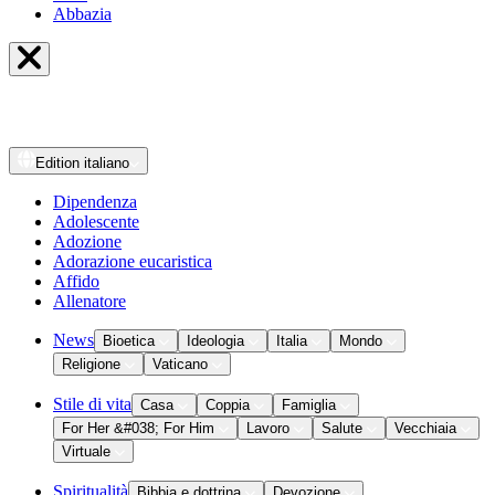
Abbazia
Edition
italiano
Dipendenza
Adolescente
Adozione
Adorazione eucaristica
Affido
Allenatore
News
Bioetica
Ideologia
Italia
Mondo
Religione
Vaticano
Stile di vita
Casa
Coppia
Famiglia
For Her &#038; For Him
Lavoro
Salute
Vecchiaia
Virtuale
Spiritualità
Bibbia e dottrina
Devozione