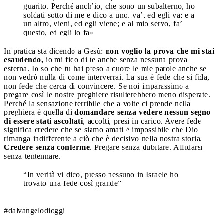
guarito. Perché anch’io, che sono un subalterno, ho
soldati sotto di me e dico a uno, va’, ed egli va; e a
un altro, vieni, ed egli viene; e al mio servo, fa’
questo, ed egli lo fa»
In pratica sta dicendo a Gesù:
non voglio la prova che mi stai
esaudendo,
io mi fido di te anche senza nessuna prova
esterna. Io so che tu hai preso a cuore le mie parole anche se
non vedrò nulla di come interverrai. La sua è fede che si fida,
non fede che cerca di convincere. Se noi imparassimo a
pregare così le nostre preghiere risulterebbero meno disperate.
Perché la sensazione terribile che a volte ci prende nella
preghiera è quella di
domandare senza vedere nessun segno
di essere stati ascoltati
, accolti, presi in carico. Avere fede
significa credere che se siamo amati è impossibile che Dio
rimanga indifferente a ciò che è decisivo nella nostra storia.
Credere senza conferme
. Pregare senza dubitare. Affidarsi
senza tentennare.
“In verità vi dico, presso nessuno in Israele ho
trovato una fede così grande”
#dalvangelodioggi