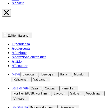
Abbazia
Edition
italiano
Dipendenza
Adolescente
Adozione
Adorazione eucaristica
Affido
Allenatore
News
Bioetica
Ideologia
Italia
Mondo
Religione
Vaticano
Stile di vita
Casa
Coppia
Famiglia
For Her &#038; For Him
Lavoro
Salute
Vecchiaia
Virtuale
Spiritualità
Bibbia e dottrina
Devozione