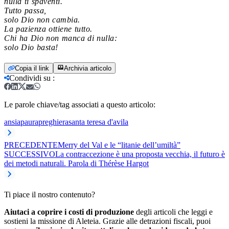
nulla ti spaventi.
Tutto passa,
solo Dio non cambia.
La pazienza ottiene tutto.
Chi ha Dio non manca di nulla:
solo Dio basta!
Copia il link
Archivia articolo
Condividi su
:
Le parole chiave/tag associati a questo articolo:
ansia
paura
preghiera
santa teresa d'avila
PRECEDENTE
Merry del Val e le “litanie dell’umiltà”
SUCCESSIVO
La contraccezione è una proposta vecchia, il futuro è
dei metodi naturali. Parola di Thérèse Hargot
Ti piace il nostro contenuto?
Aiutaci a coprire i costi di produzione
degli articoli che leggi e
sostieni la missione di Aleteia. Grazie alle detrazioni fiscali, puoi