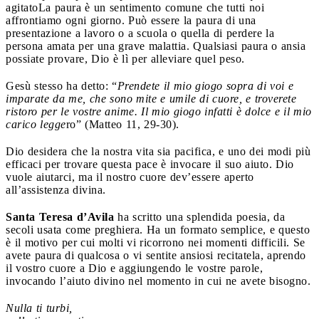
agitato
La paura è un sentimento comune che tutti noi
affrontiamo ogni giorno. Può essere la paura di una
presentazione a lavoro o a scuola o quella di perdere la
persona amata per una grave malattia. Qualsiasi paura o ansia
possiate provare, Dio è lì per alleviare quel peso.
Gesù stesso ha detto: “
Prendete il mio giogo sopra di voi e
imparate da me, che sono mite e umile di cuore, e troverete
ristoro per le vostre anime. Il mio giogo infatti è dolce e il mio
carico legge
ro” (Matteo 11, 29-30).
Dio desidera che la nostra vita sia pacifica, e uno dei modi più
efficaci per trovare questa pace è invocare il suo aiuto. Dio
vuole aiutarci, ma il nostro cuore dev’essere aperto
all’assistenza divina.
Santa Teresa d’Avila
ha scritto una splendida poesia, da
secoli usata come preghiera. Ha un formato semplice, e questo
è il motivo per cui molti vi ricorrono nei momenti difficili. Se
avete paura di qualcosa o vi sentite ansiosi recitatela, aprendo
il vostro cuore a Dio e aggiungendo le vostre parole,
invocando l’aiuto divino nel momento in cui ne avete bisogno.
Nulla ti turbi,