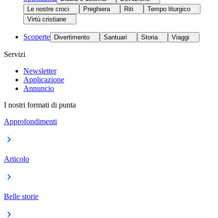
Le nostre croci
Preghiera
Riti
Tempo liturgico
Virtù cristiane
Scoperte
Divertimento
Santuari
Storia
Viaggi
Servizi
Newsletter
Applicazione
Annuncio
I nostri formati di punta
Approfondimenti
Articolo
Belle storie