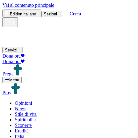
Vai al contenuto principale
Cerca
Edition
italiano
Sezioni
Servizi
Dona ora
Dona ora
Prega
Menu
Pray
Opinioni
News
Stile di vita
Spiritualità
Scoperte
Eredità
Italia