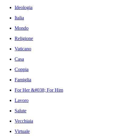
Ideologia
Italia
Mondo
Religione
Vaticano
Casa
Coppia
Famiglia
For Her &#038; For Him
Lavoro
Salute
Vecchiaia
Virtuale