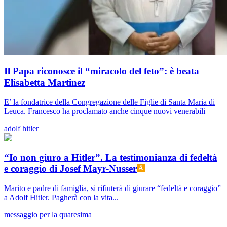
Il Papa riconosce il “miracolo del feto”: è beata
Elisabetta Martinez
E’ la fondatrice della Congregazione delle Figlie di Santa Maria di
Leuca. Francesco ha proclamato anche cinque nuovi venerabili
adolf hitler
“Io non giuro a Hitler”. La testimonianza di fedeltà
e coraggio di Josef Mayr-Nusser
Marito e padre di famiglia, si rifiuterà di giurare “fedeltà e coraggio”
a Adolf Hitler. Pagherà con la vita...
messaggio per la quaresima