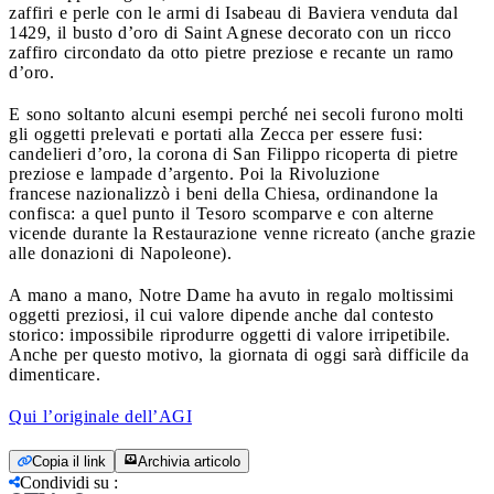
zaffiri e perle con le armi di Isabeau di Baviera venduta dal
1429, il busto d’oro di Saint Agnese decorato con un ricco
zaffiro circondato da otto pietre preziose e recante un ramo
d’oro.
E sono soltanto alcuni esempi perché nei secoli furono molti
gli oggetti prelevati e portati alla Zecca per essere fusi:
candelieri d’oro, la corona di San Filippo ricoperta di pietre
preziose e lampade d’argento. Poi la Rivoluzione
francese nazionalizzò i beni della Chiesa, ordinandone la
confisca: a quel punto il Tesoro scomparve e con alterne
vicende durante la Restaurazione venne ricreato (anche grazie
alle donazioni di Napoleone).
A mano a mano, Notre Dame ha avuto in regalo moltissimi
oggetti preziosi, il cui valore dipende anche dal contesto
storico: impossibile riprodurre oggetti di valore irripetibile.
Anche per questo motivo, la giornata di oggi sarà difficile da
dimenticare.
Qui l’originale dell’AGI
Copia il link
Archivia articolo
Condividi su
: