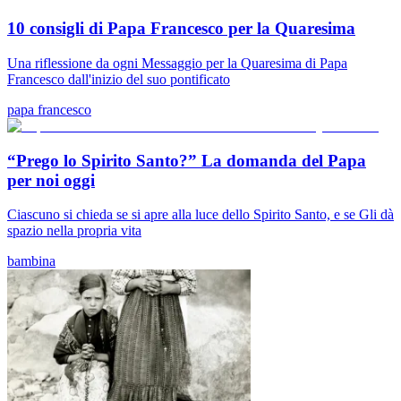
10 consigli di Papa Francesco per la Quaresima
Una riflessione da ogni Messaggio per la Quaresima di Papa
Francesco dall'inizio del suo pontificato
papa francesco
“Prego lo Spirito Santo?” La domanda del Papa
per noi oggi
Ciascuno si chieda se si apre alla luce dello Spirito Santo, e se Gli dà
spazio nella propria vita
bambina