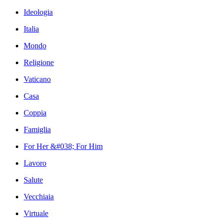
Ideologia
Italia
Mondo
Religione
Vaticano
Casa
Coppia
Famiglia
For Her &#038; For Him
Lavoro
Salute
Vecchiaia
Virtuale