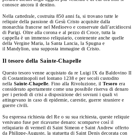
conosce ancora il destino.
Nella cattedrale, costruita 850 anni fa, si trovano tutte le
reliquie della passione di Gesù Cristo acquisite dalla
monarchia francese nel Medioevo e conservate dall’arcidiocesi
di Parigi. Oltre alla corona e al pezzo di Croce, tutta la
cappella è un immenso reliquiario, contenente anche quelle
della Vergine Maria, la Santa Lancia, la Spugna e
il Mandylion, una supposta immagine di Cristo.
Il tesoro della Sainte-Chapelle
Questo tesoro venne acquistato da re Luigi IX da Baldovino II
di Costantinopoli nel lontano 1238 e per secoli custodito
nella
Sainte-Chapelle
. Fino alla Rivoluzione, il
Tesoro
era
considerato apertamente come una possibile riserva di denaro
per i periodi di crisi a disposizione dei sovrani i quali vi
attingevano in caso di epidemie, carestie, guerre straniere e
guerre civili.
Su espressa richiesta del Re o su sua richiesta, queste reliquie
venivano fuse per ricavarne denaro: scomparve così il
reliquiario di vermeil di Saint Simeon e Saint Andrew offerto
da Philippe-Auguste, la statuetta di Saint Denis decorata con