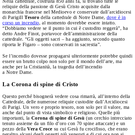
Nella cattedrale, costruita 850 anni fa, si trovano tutte le
reliquie della passione di Gesù Cristo acquisite dalla
monarchia francese nel Medioevo e conservate dall’arcidiocesi
di Parigi
Il
Tesoro
della cattedrale di Notre Dame,
dove è in
corso un incendio
, al momento dovrebbe essere intatto.
“Dobbiamo vedere se il punto in cui è custodito reggerà”, ha
detto Andre Finot, portavoce dell’amministrazione della
cattedrale. “Gli oggetti sacri – ha aggiunto, secondo quanto
riporta le Figaro – sono conservati in sacrestia”.
Se l’incendio dovesse propagarsi ulteriormente potrebbe quindi
essere un brutto colpo non solo per il mondo dell’arte, ma
anche per la Cristianità, la tragedia dell’incendio
a Notre Dame.
La Corona di spine di Cristo
Questo perché bisognerà vedere cosa rimarrà, all’interno della
Cattedrale, delle numerose reliquie custodite dall’Arcidiocesi
di Parigi. Un vero e proprio tesoro, non solo per il valore, ma
anche dal punto di vista simbolico e religioso. Quelle più
importanti, la
Corona di spine di Gesù
(un cerchio intrecciato
tenuto assieme da un filo d’oro con 70 spine attaccate) e un
pezzo della
Vera Croce
su cui Gesù fu crocifisso, che erano
peraltro alcuni degli oggetti più venerati e di cui ora non si