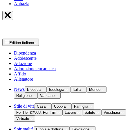
Abbazia
Edition
italiano
Dipendenza
Adolescente
Adozione
Adorazione eucaristica
Affido
Allenatore
News
Bioetica
Ideologia
Italia
Mondo
Religione
Vaticano
Stile di vita
Casa
Coppia
Famiglia
For Her &#038; For Him
Lavoro
Salute
Vecchiaia
Virtuale
Spiritualità
Bibbia e dottrina
Devozione