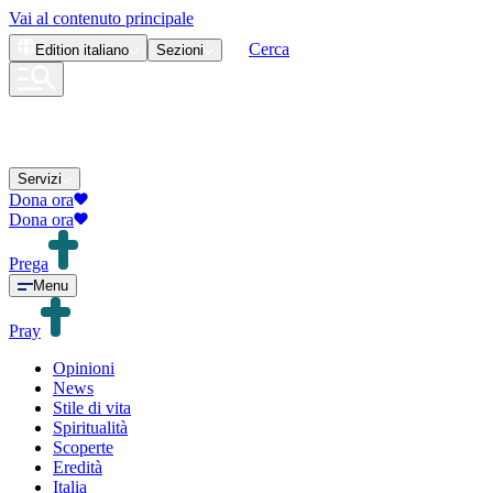
Vai al contenuto principale
Cerca
Edition
italiano
Sezioni
Servizi
Dona ora
Dona ora
Prega
Menu
Pray
Opinioni
News
Stile di vita
Spiritualità
Scoperte
Eredità
Italia