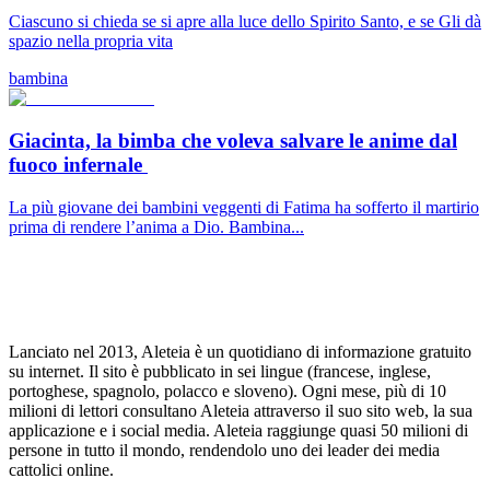
Ciascuno si chieda se si apre alla luce dello Spirito Santo, e se Gli dà
spazio nella propria vita
bambina
Giacinta, la bimba che voleva salvare le anime dal
fuoco infernale
La più giovane dei bambini veggenti di Fatima ha sofferto il martirio
prima di rendere l’anima a Dio. Bambina...
Lanciato nel 2013, Aleteia è un quotidiano di informazione gratuito
su internet. Il sito è pubblicato in sei lingue (francese, inglese,
portoghese, spagnolo, polacco e sloveno). Ogni mese, più di 10
milioni di lettori consultano Aleteia attraverso il suo sito web, la sua
applicazione e i social media. Aleteia raggiunge quasi 50 milioni di
persone in tutto il mondo, rendendolo uno dei leader dei media
cattolici online.