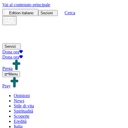
Vai al contenuto principale
Cerca
Edition
italiano
Sezioni
Servizi
Dona ora
Dona ora
Prega
Menu
Pray
Opinioni
News
Stile di vita
Spiritualità
Scoperte
Eredità
Italia