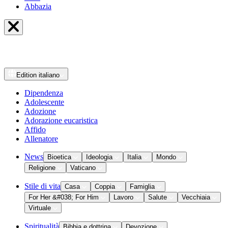
Abbazia
Edition
italiano
Dipendenza
Adolescente
Adozione
Adorazione eucaristica
Affido
Allenatore
News
Bioetica
Ideologia
Italia
Mondo
Religione
Vaticano
Stile di vita
Casa
Coppia
Famiglia
For Her &#038; For Him
Lavoro
Salute
Vecchiaia
Virtuale
Spiritualità
Bibbia e dottrina
Devozione