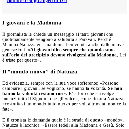
contatto con gli angeli di Dio
I giovani e la Madonna
Il giornalista le chiede un messaggio ai tanti giovani che
quotidianamente vengono a salutarla a Paravati. Perché
Mamma Natuzza era una donna ben voluta anche dalle nuove
generazioni. «
Ai giovani dico sempre che quando sono
sull’orlo del precipizio devono rivolgersi alla Madonna
, Lei
è triste per questo».
Il “mondo nuovo” di Natuzza
Ed evidenzia, sempre con la sua voce sofferente: «Possono
cambiare i giovani, se vogliono, se hanno la volontà.
Se non
hanno la volontà restano così»
. E’ a loro che si rivolge
innanzi tutto il Signore, che gli «dice», come ricorda Natuzza,
«costruitevi un mondo tutto nuovo per voi, altrimenti non ce la
fate».
E il cronista le domanda quale è la strada di questo «mondo».
Natuzza è laconica: «Essere fedeli alla Madonna e Gesù. Solo