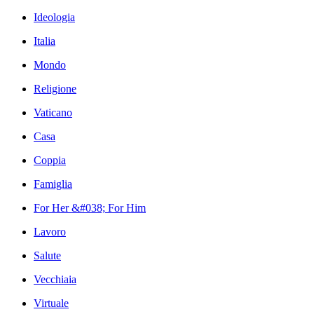
Ideologia
Italia
Mondo
Religione
Vaticano
Casa
Coppia
Famiglia
For Her &#038; For Him
Lavoro
Salute
Vecchiaia
Virtuale